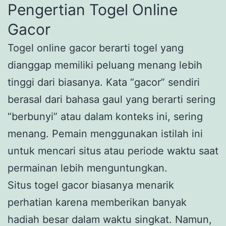
Pengertian Togel Online
Gacor
Togel online gacor berarti togel yang
dianggap memiliki peluang menang lebih
tinggi dari biasanya. Kata “gacor” sendiri
berasal dari bahasa gaul yang berarti sering
“berbunyi” atau dalam konteks ini, sering
menang. Pemain menggunakan istilah ini
untuk mencari situs atau periode waktu saat
permainan lebih menguntungkan.
Situs togel gacor biasanya menarik
perhatian karena memberikan banyak
hadiah besar dalam waktu singkat. Namun,