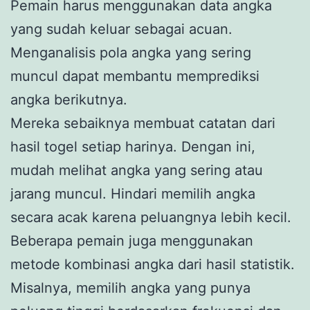
Pemain harus menggunakan data angka
yang sudah keluar sebagai acuan.
Menganalisis pola angka yang sering
muncul dapat membantu memprediksi
angka berikutnya.
Mereka sebaiknya membuat catatan dari
hasil togel setiap harinya. Dengan ini,
mudah melihat angka yang sering atau
jarang muncul. Hindari memilih angka
secara acak karena peluangnya lebih kecil.
Beberapa pemain juga menggunakan
metode kombinasi angka dari hasil statistik.
Misalnya, memilih angka yang punya