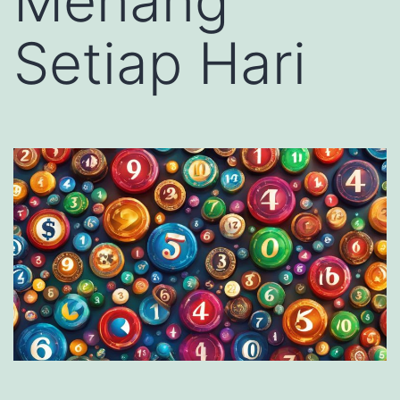
Menang
Setiap Hari