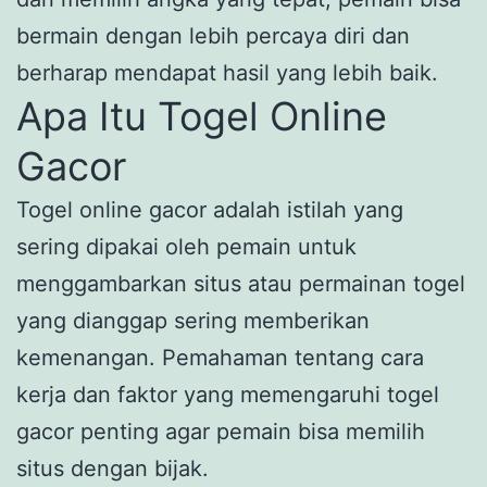
bermain dengan lebih percaya diri dan
berharap mendapat hasil yang lebih baik.
Apa Itu Togel Online
Gacor
Togel online gacor adalah istilah yang
sering dipakai oleh pemain untuk
menggambarkan situs atau permainan togel
yang dianggap sering memberikan
kemenangan. Pemahaman tentang cara
kerja dan faktor yang memengaruhi togel
gacor penting agar pemain bisa memilih
situs dengan bijak.