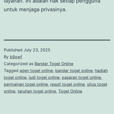
layanan. Ini adalah hak setiap pengguna
untuk menjaga privasinya.
Published
July 23, 2025
By
b9xwf
Categorized as
Bandar Togel Online
Tagged
agen togel online
,
bandar togel online
,
hadiah
togel online
,
judi togel online
,
pasaran togel online
,
permainan togel online
,
result togel online
,
situs togel
online
,
taruhan togel online
,
Togel Online