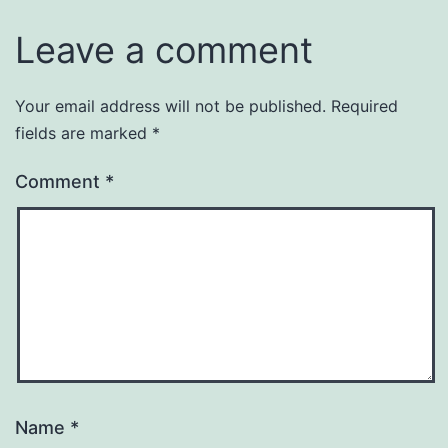
Leave a comment
Your email address will not be published.
Required
fields are marked
*
Comment
*
Name
*