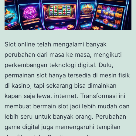
Slot online telah mengalami banyak
perubahan dari masa ke masa, mengikuti
perkembangan teknologi digital. Dulu,
permainan slot hanya tersedia di mesin fisik
di kasino, tapi sekarang bisa dimainkan
kapan saja lewat internet. Transformasi ini
membuat bermain slot jadi lebih mudah dan
lebih seru untuk banyak orang. Perubahan
game digital juga memengaruhi tampilan