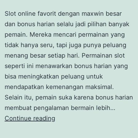
Slot online favorit dengan maxwin besar
dan bonus harian selalu jadi pilihan banyak
pemain. Mereka mencari permainan yang
tidak hanya seru, tapi juga punya peluang
menang besar setiap hari. Permainan slot
seperti ini menawarkan bonus harian yang
bisa meningkatkan peluang untuk
mendapatkan kemenangan maksimal.
Selain itu, pemain suka karena bonus harian
membuat pengalaman bermain lebih…
Slot
Continue reading
Online