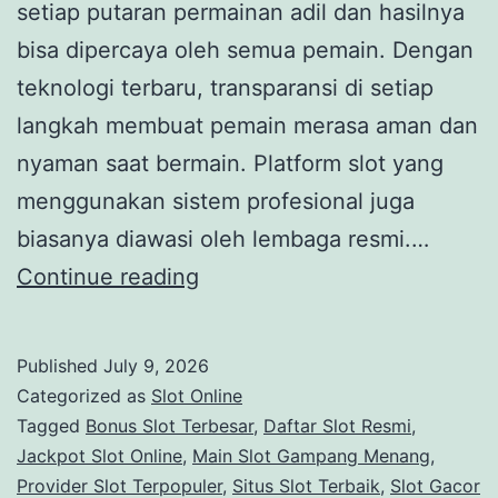
setiap putaran permainan adil dan hasilnya
bisa dipercaya oleh semua pemain. Dengan
teknologi terbaru, transparansi di setiap
langkah membuat pemain merasa aman dan
nyaman saat bermain. Platform slot yang
menggunakan sistem profesional juga
biasanya diawasi oleh lembaga resmi.…
Slot
Continue reading
Online
Aman
Published
July 9, 2026
Dengan
Categorized as
Slot Online
Sistem
Tagged
Bonus Slot Terbesar
,
Daftar Slot Resmi
,
Jackpot Slot Online
,
Main Slot Gampang Menang
,
Transparan
Provider Slot Terpopuler
,
Situs Slot Terbaik
,
Slot Gacor