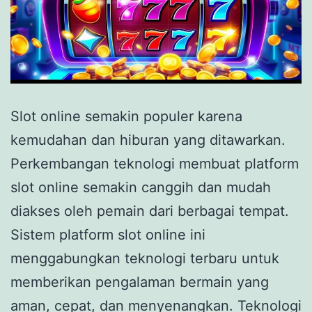
Slot online semakin populer karena
kemudahan dan hiburan yang ditawarkan.
Perkembangan teknologi membuat platform
slot online semakin canggih dan mudah
diakses oleh pemain dari berbagai tempat.
Sistem platform slot online ini
menggabungkan teknologi terbaru untuk
memberikan pengalaman bermain yang
aman, cepat, dan menyenangkan. Teknologi