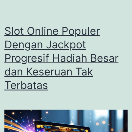
Dipahami
Slot Online Populer
Dengan Jackpot
Progresif Hadiah Besar
dan Keseruan Tak
Terbatas