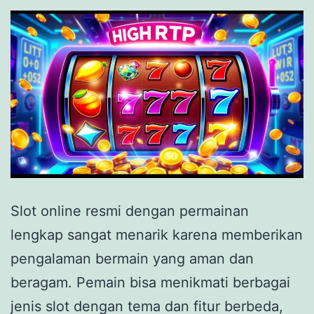
Slot online resmi dengan permainan
lengkap sangat menarik karena memberikan
pengalaman bermain yang aman dan
beragam. Pemain bisa menikmati berbagai
jenis slot dengan tema dan fitur berbeda,