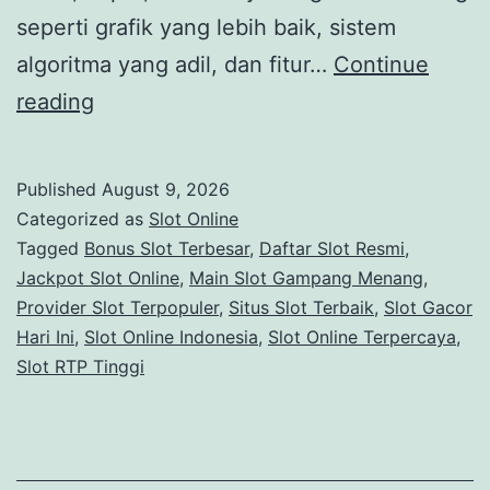
seperti grafik yang lebih baik, sistem
algoritma yang adil, dan fitur…
Continue
Slot
reading
Online
Tinjauan
Published
August 9, 2026
Mengenai
Categorized as
Slot Online
Sistem
Tagged
Bonus Slot Terbesar
,
Daftar Slot Resmi
,
Jackpot Slot Online
,
Main Slot Gampang Menang
,
Platform
Provider Slot Terpopuler
,
Situs Slot Terbaik
,
Slot Gacor
dan
Hari Ini
,
Slot Online Indonesia
,
Slot Online Terpercaya
,
Perkembangan
Slot RTP Tinggi
Teknologi
yang
Mudah