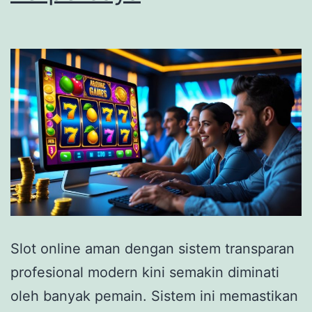
Slot online aman dengan sistem transparan
profesional modern kini semakin diminati
oleh banyak pemain. Sistem ini memastikan