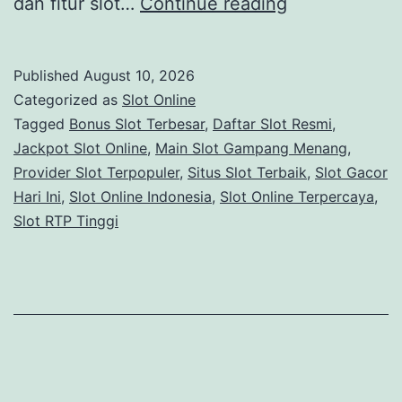
Slot
dan fitur slot…
Continue reading
Online
Mengenal
Published
August 10, 2026
Transformasi
Categorized as
Slot Online
Game
Tagged
Bonus Slot Terbesar
,
Daftar Slot Resmi
,
Jackpot Slot Online
,
Main Slot Gampang Menang
,
Digital
Provider Slot Terpopuler
,
Situs Slot Terbaik
,
Slot Gacor
Dari
Hari Ini
,
Slot Online Indonesia
,
Slot Online Terpercaya
,
Masa
Slot RTP Tinggi
Ke
Masa:
Perjalanan
Seru
Dunia
Hiburan