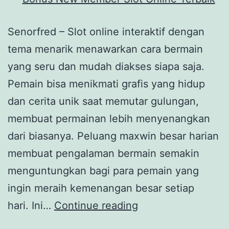
Senorfred – Slot online interaktif dengan
tema menarik menawarkan cara bermain
yang seru dan mudah diakses siapa saja.
Pemain bisa menikmati grafis yang hidup
dan cerita unik saat memutar gulungan,
membuat permainan lebih menyenangkan
dari biasanya. Peluang maxwin besar harian
membuat pengalaman bermain semakin
menguntungkan bagi para pemain yang
ingin meraih kemenangan besar setiap
Slot
hari. Ini…
Continue reading
Online