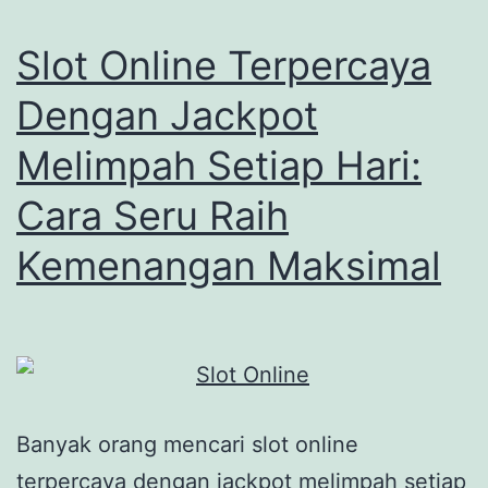
dan
Mengun
Slot Online Terpercaya
Dengan Jackpot
Melimpah Setiap Hari:
Cara Seru Raih
Kemenangan Maksimal
Banyak orang mencari slot online
terpercaya dengan jackpot melimpah setiap