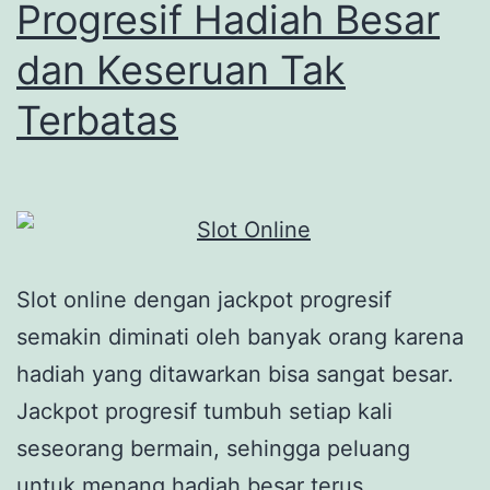
Progresif Hadiah Besar
dan Keseruan Tak
Terbatas
Slot online dengan jackpot progresif
semakin diminati oleh banyak orang karena
hadiah yang ditawarkan bisa sangat besar.
Jackpot progresif tumbuh setiap kali
seseorang bermain, sehingga peluang
untuk menang hadiah besar terus