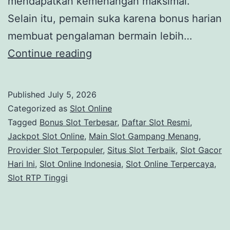
mendapatkan kemenangan maksimal.
Selain itu, pemain suka karena bonus harian
membuat pengalaman bermain lebih…
Slot
Continue reading
Online
Favorit
Published
July 5, 2026
Dengan
Categorized as
Slot Online
Maxwin
Tagged
Bonus Slot Terbesar
,
Daftar Slot Resmi
,
Jackpot Slot Online
,
Main Slot Gampang Menang
,
Besar
Provider Slot Terpopuler
,
Situs Slot Terbaik
,
Slot Gacor
Bonus
Hari Ini
,
Slot Online Indonesia
,
Slot Online Terpercaya
,
Harian
Slot RTP Tinggi
Untuk
Menang
Mudah