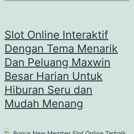
dan
Seru
Slot Online Interaktif
Dengan Tema Menarik
Dan Peluang Maxwin
Besar Harian Untuk
Hiburan Seru dan
Mudah Menang