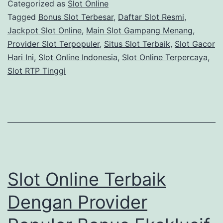
Dengan
Categorized as
Slot Online
Sistem
Tagged
Bonus Slot Terbesar
,
Daftar Slot Resmi
,
Jackpot Slot Online
,
Main Slot Gampang Menang
,
Transparan
Provider Slot Terpopuler
,
Situs Slot Terbaik
,
Slot Gacor
Profesional
Hari Ini
,
Slot Online Indonesia
,
Slot Online Terpercaya
,
Modern
Slot RTP Tinggi
untuk
Pengalaman
Bermain
Terpercaya
Slot Online Terbaik
Dengan Provider