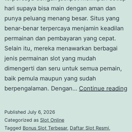
hari supaya bisa main dengan aman dan
punya peluang menang besar. Situs yang
benar-benar terpercaya menjamin keadilan
permainan dan pembayaran yang cepat.
Selain itu, mereka menawarkan berbagai
jenis permainan slot yang mudah
dimengerti dan seru untuk semua pemain,
baik pemula maupun yang sudah
S
berpengalaman. Dengan…
Continue reading
O
T
Published
July 6, 2026
D
Categorized as
Slot Online
J
Tagged
Bonus Slot Terbesar
,
Daftar Slot Resmi
,