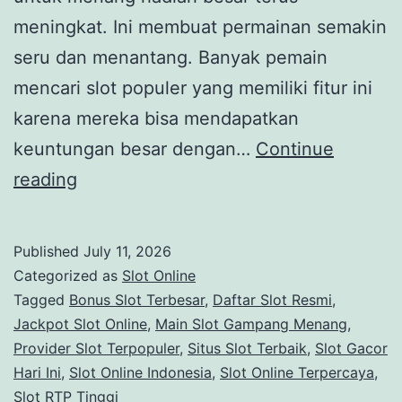
meningkat. Ini membuat permainan semakin
seru dan menantang. Banyak pemain
mencari slot populer yang memiliki fitur ini
karena mereka bisa mendapatkan
keuntungan besar dengan…
Continue
Slot
reading
Online
Populer
Published
July 11, 2026
Dengan
Categorized as
Slot Online
Jackpot
Tagged
Bonus Slot Terbesar
,
Daftar Slot Resmi
,
Jackpot Slot Online
,
Main Slot Gampang Menang
,
Progresif
Provider Slot Terpopuler
,
Situs Slot Terbaik
,
Slot Gacor
Hadiah
Hari Ini
,
Slot Online Indonesia
,
Slot Online Terpercaya
,
Besar
Slot RTP Tinggi