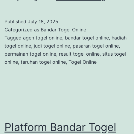
Togel
Online
Published
July 18, 2025
Terpercay
Categorized as
Bandar Togel Online
yang
Tagged
agen togel online
,
bandar togel online
,
hadiah
togel online
,
judi togel online
,
pasaran togel online
,
Mudah
permainan togel online
,
result togel online
,
situs togel
dan
online
,
taruhan togel online
,
Togel Online
Aman
untuk
Pemula
Platform Bandar Togel