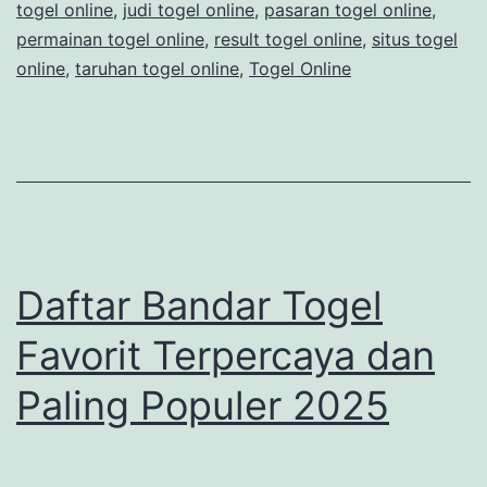
togel online
,
judi togel online
,
pasaran togel online
,
dan
permainan togel online
,
result togel online
,
situs togel
Mudah
online
,
taruhan togel online
,
Togel Online
Diguna
Daftar Bandar Togel
Favorit Terpercaya dan
Paling Populer 2025