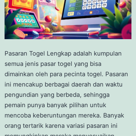
Pasaran Togel Lengkap adalah kumpulan
semua jenis pasar togel yang bisa
dimainkan oleh para pecinta togel. Pasaran
ini mencakup berbagai daerah dan waktu
pengundian yang berbeda, sehingga
pemain punya banyak pilihan untuk
mencoba keberuntungan mereka. Banyak
orang tertarik karena variasi pasaran ini