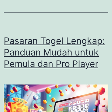
Pasaran Togel Lengkap:
Panduan Mudah untuk
Pemula dan Pro Player