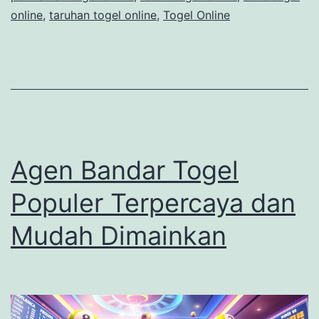
Ramah
online
,
taruhan togel online
,
Togel Online
dan
Cepat
Agen Bandar Togel
Populer Terpercaya dan
Mudah Dimainkan