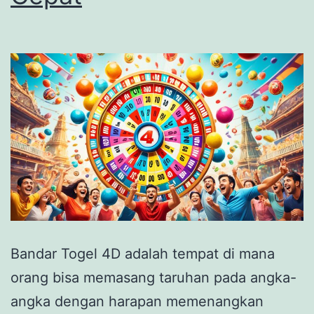
Bandar Togel 4D adalah tempat di mana
orang bisa memasang taruhan pada angka-
angka dengan harapan memenangkan