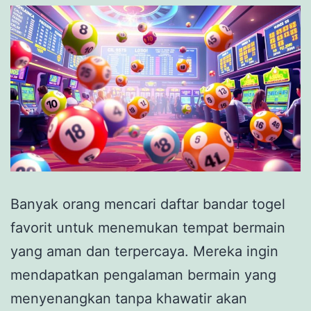
Banyak orang mencari daftar bandar togel
favorit untuk menemukan tempat bermain
yang aman dan terpercaya. Mereka ingin
mendapatkan pengalaman bermain yang
menyenangkan tanpa khawatir akan