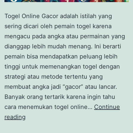
Togel Online Gacor adalah istilah yang
sering dicari oleh pemain togel karena
mengacu pada angka atau permainan yang
dianggap lebih mudah menang. Ini berarti
pemain bisa mendapatkan peluang lebih
tinggi untuk memenangkan togel dengan
strategi atau metode tertentu yang
membuat angka jadi “gacor” atau lancar.
Banyak orang tertarik karena ingin tahu
cara menemukan togel online…
Continue
Togel
reading
Online