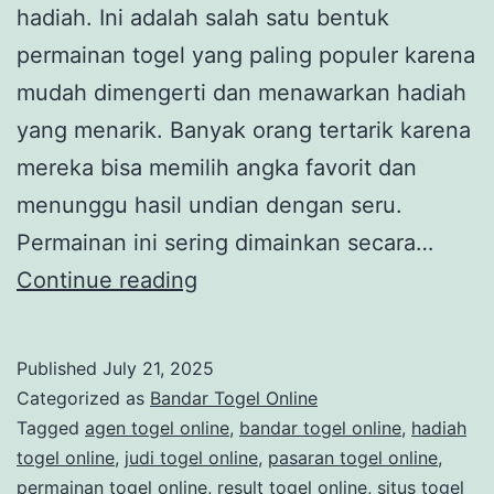
hadiah. Ini adalah salah satu bentuk
permainan togel yang paling populer karena
mudah dimengerti dan menawarkan hadiah
yang menarik. Banyak orang tertarik karena
mereka bisa memilih angka favorit dan
menunggu hasil undian dengan seru.
Permainan ini sering dimainkan secara…
Bandar
Continue reading
Togel
4D
Published
July 21, 2025
Terpercaya
Categorized as
Bandar Togel Online
dengan
Tagged
agen togel online
,
bandar togel online
,
hadiah
togel online
,
judi togel online
,
pasaran togel online
,
Pelayanan
permainan togel online
,
result togel online
,
situs togel