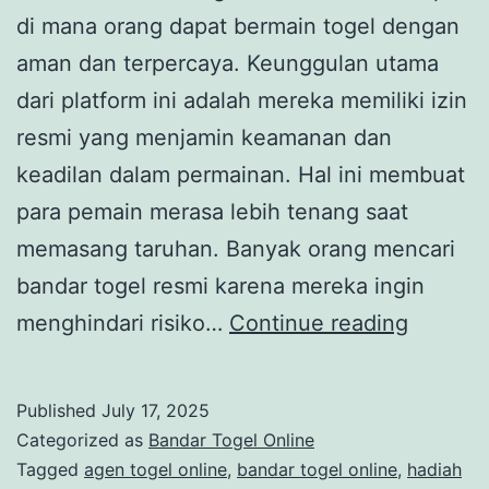
di mana orang dapat bermain togel dengan
aman dan terpercaya. Keunggulan utama
dari platform ini adalah mereka memiliki izin
resmi yang menjamin keamanan dan
keadilan dalam permainan. Hal ini membuat
para pemain merasa lebih tenang saat
memasang taruhan. Banyak orang mencari
bandar togel resmi karena mereka ingin
Platfor
menghindari risiko…
Continue reading
Bandar
Togel
Published
July 17, 2025
Resmi
Categorized as
Bandar Togel Online
Terperc
Tagged
agen togel online
,
bandar togel online
,
hadiah