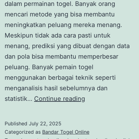
dalam permainan togel. Banyak orang
mencari metode yang bisa membantu
meningkatkan peluang mereka menang.
Meskipun tidak ada cara pasti untuk
menang, prediksi yang dibuat dengan data
dan pola bisa membantu memperbesar
peluang. Banyak pemain togel
menggunakan berbagai teknik seperti
menganalisis hasil sebelumnya dan
Prediksi
statistik…
Continue reading
Togel
Akurat
Published
July 22, 2025
untuk
Categorized as
Bandar Togel Online