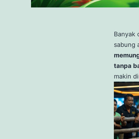
Banyak o
sabung 
memungk
tanpa b
makin di