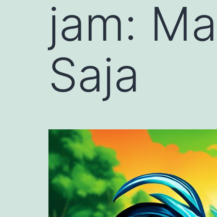
jam: Ma
Saja