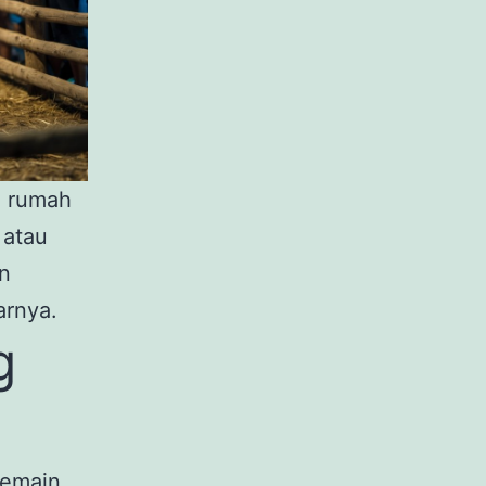
i rumah
 atau
an
arnya.
g
pemain