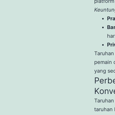
platform
Keuntun
Pra
Ba
har
Pri
Taruhan 
pemain 
yang se
Perb
Konv
Taruhan
taruhan 