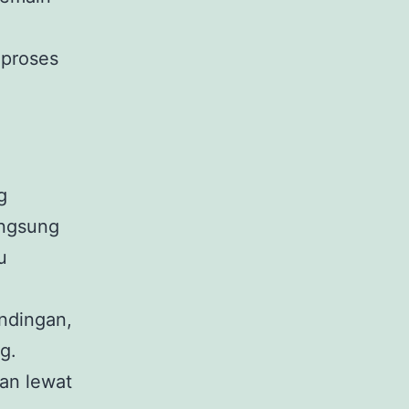
u
 proses
g
angsung
u
andingan,
g.
kan lewat