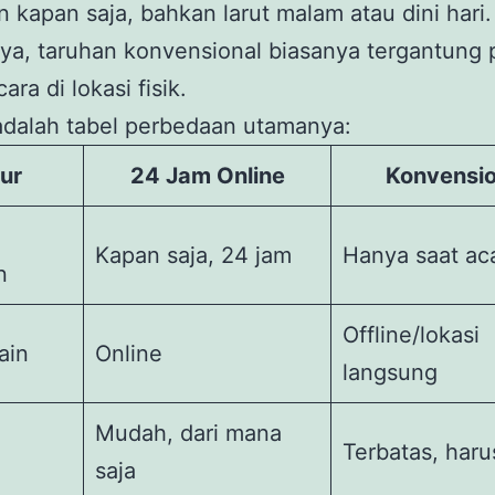
n kapan saja, bahkan larut malam atau dini hari.
ya, taruhan konvensional biasanya tergantung
ara di lokasi fisik.
adalah tabel perbedaan utamanya:
tur
24 Jam Online
Konvensio
Kapan saja, 24 jam
Hanya saat ac
n
Offline/lokasi
ain
Online
langsung
Mudah, dari mana
Terbatas, haru
saja