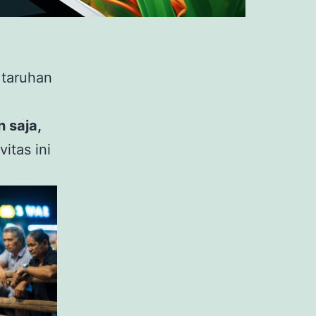
 taruhan
 saja,
itas ini