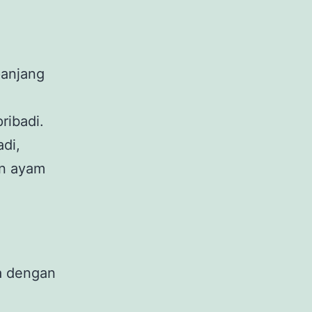
panjang
ribadi.
adi,
an ayam
a dengan