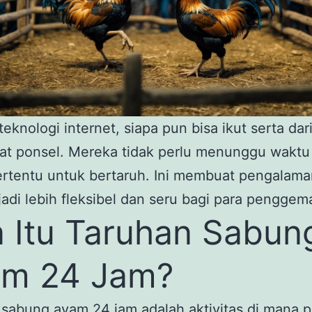
eknologi internet, siapa pun bisa ikut serta dar
at ponsel. Mereka tidak perlu menunggu waktu
ertentu untuk bertaruh. Ini membuat pengalam
jadi lebih fleksibel dan seru bagi para penggem
 Itu Taruhan Sabun
am 24 Jam?
sabung ayam 24 jam adalah aktivitas di mana 