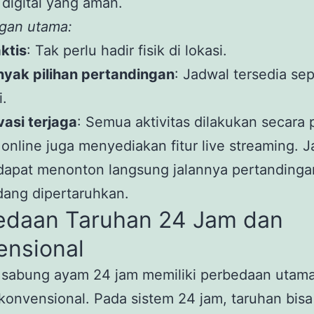
 digital yang aman.
gan utama:
ktis
: Tak perlu hadir fisik di lokasi.
nyak pilihan pertandingan
: Jadwal tersedia se
i.
vasi terjaga
: Semua aktivitas dilakukan secara p
online juga menyediakan fitur live streaming. J
dapat menonton langsung jalannya pertanding
dang dipertaruhkan.
edaan Taruhan 24 Jam dan
ensional
 sabung ayam 24 jam memiliki perbedaan utam
konvensional. Pada sistem 24 jam, taruhan bisa