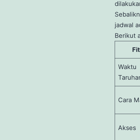
dilakuka
Sebalikn
jadwal ac
Berikut 
Fi
Waktu
Taruha
Cara M
Akses