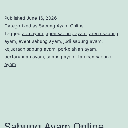
Ayam
Online
Published
June 16, 2026
Unggulan
Categorized as
Sabung Ayam Online
Dengan
Tagged
adu ayam
,
agen sabung ayam
,
arena sabung
ayam
,
event sabung ayam
,
judi sabung ayam
,
Visual
kejuaraan sabung ayam
,
perkelahian ayam
,
HD
pertarungan ayam
,
sabung ayam
,
taruhan sabung
Dan
ayam
Transparan
Modern
untuk
Pengalaman
Bertarung
Lebih
Sabung Ayam Online