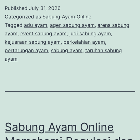
Online
Published
July 31, 2026
Informasi
Categorized as
Sabung Ayam Online
Lengkap
Tagged
adu ayam
,
agen sabung ayam
,
arena sabung
ayam
,
event sabung ayam
,
judi sabung ayam
,
Tentang
kejuaraan sabung ayam
,
perkelahian ayam
,
Fitur
pertarungan ayam
,
sabung ayam
,
taruhan sabung
dan
ayam
Sistem
Platform
Digital
untuk
Pemula
Sabung Ayam Online