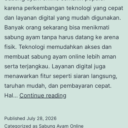
karena perkembangan teknologi yang cepat
dan layanan digital yang mudah digunakan.
Banyak orang sekarang bisa menikmati
sabung ayam tanpa harus datang ke arena
fisik. Teknologi memudahkan akses dan
membuat sabung ayam online lebih aman
serta terjangkau. Layanan digital juga
menawarkan fitur seperti siaran langsung,
taruhan mudah, dan pembayaran cepat.
Sabung
Hal…
Continue reading
Ayam
Online
Published
July 28, 2026
Perkembangan
Categorized as
Sabung Ayam Online