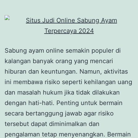
Sabung ayam online semakin populer di
kalangan banyak orang yang mencari
hiburan dan keuntungan. Namun, aktivitas
ini membawa risiko seperti kehilangan uang
dan masalah hukum jika tidak dilakukan
dengan hati-hati. Penting untuk bermain
secara bertanggung jawab agar risiko
tersebut dapat diminimalkan dan
pengalaman tetap menyenangkan. Bermain