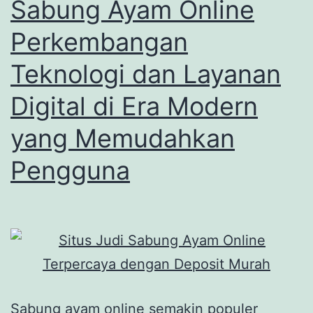
Sabung Ayam Online
Perkembangan
Teknologi dan Layanan
Digital di Era Modern
yang Memudahkan
Pengguna
Sabung ayam online semakin populer