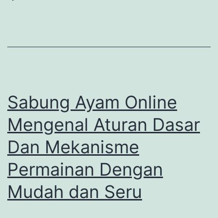
di
Berbagai
Negara
dengan
Cara
Mudah
Sabung Ayam Online
Mengenal Aturan Dasar
Dan Mekanisme
Permainan Dengan
Mudah dan Seru