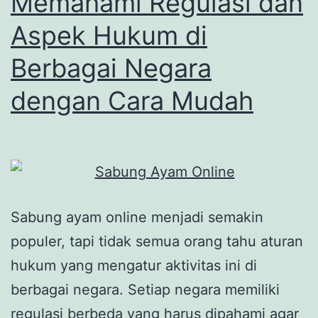
Memahami Regulasi dan
Aspek Hukum di
Berbagai Negara
dengan Cara Mudah
Sabung ayam online menjadi semakin
populer, tapi tidak semua orang tahu aturan
hukum yang mengatur aktivitas ini di
berbagai negara. Setiap negara memiliki
regulasi berbeda yang harus dipahami agar