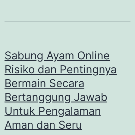
Perma
Denga
Muda
dan
Seru
Sabung Ayam Online
Risiko dan Pentingnya
Bermain Secara
Bertanggung Jawab
Untuk Pengalaman
Aman dan Seru