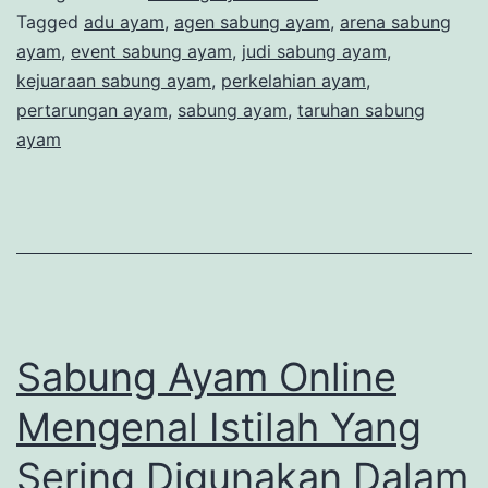
Teknologi
Tagged
adu ayam
,
agen sabung ayam
,
arena sabung
ayam
,
event sabung ayam
,
judi sabung ayam
,
dan
kejuaraan sabung ayam
,
perkelahian ayam
,
Layanan
pertarungan ayam
,
sabung ayam
,
taruhan sabung
Digital
ayam
di
Era
Modern
yang
Memudahkan
Pengguna
Sabung Ayam Online
Mengenal Istilah Yang
Sering Digunakan Dalam