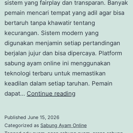
sistem yang fairplay dan transparan. Banyak
pemain mencari tempat yang adil agar bisa
bertaruh tanpa khawatir tentang
kecurangan. Sistem modern yang
digunakan menjamin setiap pertandingan
berjalan jujur dan bisa dipercaya. Platform
sabung ayam online ini menggunakan
teknologi terbaru untuk memastikan
keadilan dalam setiap taruhan. Pemain
Sabung
dapat…
Continue reading
Ayam
Online
Published
June 15, 2026
Populer
Categorized as
Sabung Ayam Online