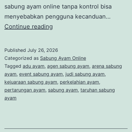
sabung ayam online tanpa kontrol bisa
menyebabkan pengguna kecanduan…
Sabung
Continue reading
Ayam
Online
Published
July 26, 2026
Risiko
Categorized as
Sabung Ayam Online
dan
Tagged
adu ayam
,
agen sabung ayam
,
arena sabung
ayam
,
event sabung ayam
,
judi sabung ayam
,
Pentingnya
kejuaraan sabung ayam
,
perkelahian ayam
,
Bermain
pertarungan ayam
,
sabung ayam
,
taruhan sabung
Secara
ayam
Bertanggung
Jawab
Untuk