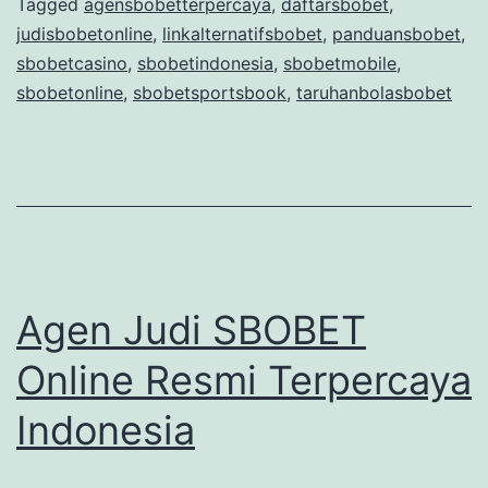
Terbaik
Tagged
agensbobetterpercaya
,
daftarsbobet
,
judisbobetonline
,
linkalternatifsbobet
,
panduansbobet
,
di
sbobetcasino
,
sbobetindonesia
,
sbobetmobile
,
Indonesia
sbobetonline
,
sbobetsportsbook
,
taruhanbolasbobet
Agen Judi SBOBET
Online Resmi Terpercaya
Indonesia