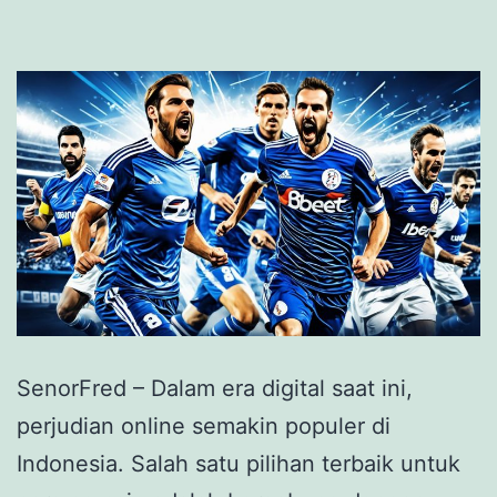
SenorFred – Dalam era digital saat ini,
perjudian online semakin populer di
Indonesia. Salah satu pilihan terbaik untuk