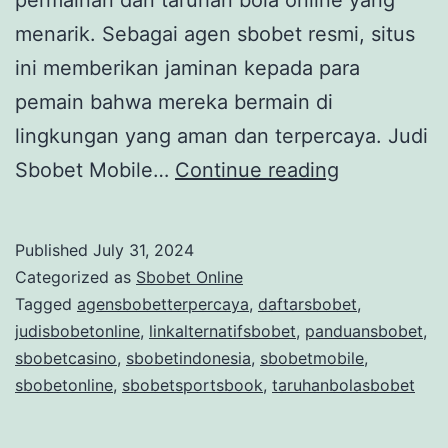
menarik. Sebagai agen sbobet resmi, situs
ini memberikan jaminan kepada para
pemain bahwa mereka bermain di
lingkungan yang aman dan terpercaya. Judi
Main
Sbobet Mobile…
Continue reading
Judi
Sbobet
Published
July 31, 2024
Mobile
Categorized as
Sbobet Online
Indonesia
Tagged
agensbobetterpercaya
,
daftarsbobet
,
judisbobetonline
,
linkalternatifsbobet
,
panduansbobet
,
Terpercaya
sbobetcasino
,
sbobetindonesia
,
sbobetmobile
,
sbobetonline
,
sbobetsportsbook
,
taruhanbolasbobet