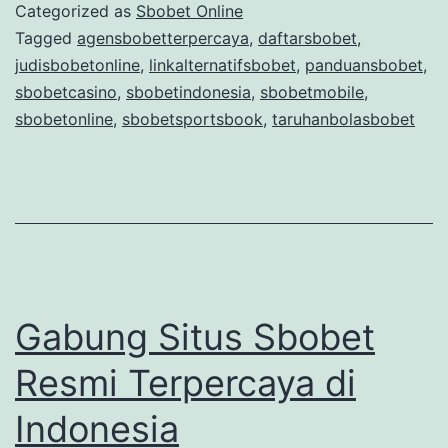
Terper
Categorized as
Sbobet Online
–
Tagged
agensbobetterpercaya
,
daftarsbobet
,
judisbobetonline
,
linkalternatifsbobet
,
panduansbobet
,
Daftar
sbobetcasino
,
sbobetindonesia
,
sbobetmobile
,
&
sbobetonline
,
sbobetsportsbook
,
taruhanbolasbobet
Main
Sekar
Gabung Situs Sbobet
Resmi Terpercaya di
Indonesia