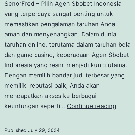
SenorFred – Pilih Agen Sbobet Indonesia
yang terpercaya sangat penting untuk
memastikan pengalaman taruhan Anda
aman dan menyenangkan. Dalam dunia
taruhan online, terutama dalam taruhan bola
dan game casino, keberadaan Agen Sbobet
Indonesia yang resmi menjadi kunci utama.
Dengan memilih bandar judi terbesar yang
memiliki reputasi baik, Anda akan
mendapatkan akses ke berbagai
Agen
keuntungan seperti…
Continue reading
Sbobe
Indone
Published
July 29, 2024