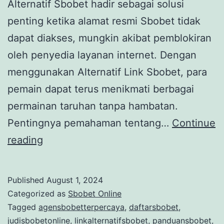
Alternatif Sbobet hadir sebagai solusi
penting ketika alamat resmi Sbobet tidak
dapat diakses, mungkin akibat pemblokiran
oleh penyedia layanan internet. Dengan
menggunakan Alternatif Link Sbobet, para
pemain dapat terus menikmati berbagai
permainan taruhan tanpa hambatan.
Pentingnya pemahaman tentang…
Continue
Akses
reading
Mudah
dengan
Published
August 1, 2024
Link
Categorized as
Sbobet Online
Alternatif
Tagged
agensbobetterpercaya
,
daftarsbobet
,
judisbobetonline
,
linkalternatifsbobet
,
panduansbobet
,