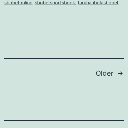
sbobetonline
,
sbobetsportsbook
,
taruhanbolasbobet
Posts
Older
pagination