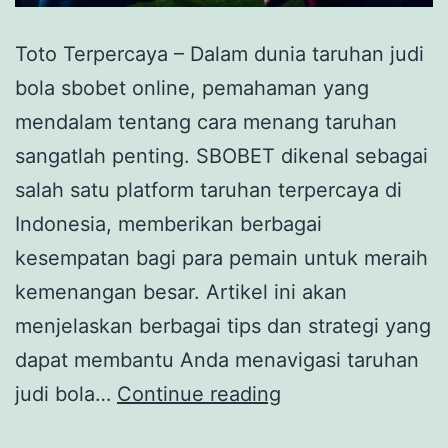
Toto Terpercaya – Dalam dunia taruhan judi
bola sbobet online, pemahaman yang
mendalam tentang cara menang taruhan
sangatlah penting. SBOBET dikenal sebagai
salah satu platform taruhan terpercaya di
Indonesia, memberikan berbagai
kesempatan bagi para pemain untuk meraih
kemenangan besar. Artikel ini akan
menjelaskan berbagai tips dan strategi yang
dapat membantu Anda menavigasi taruhan
Menang
judi bola…
Continue reading
Taruhan