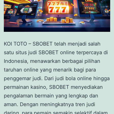
KOI TOTO – SBOBET telah menjadi salah
satu situs judi SBOBET online terpercaya di
Indonesia, menawarkan berbagai pilihan
taruhan online yang menarik bagi para
penggemar judi. Dari judi bola online hingga
permainan kasino, SBOBET menyediakan
pengalaman bermain yang lengkap dan
aman. Dengan meningkatnya tren judi
daring, para pemain semakin selektif dalam