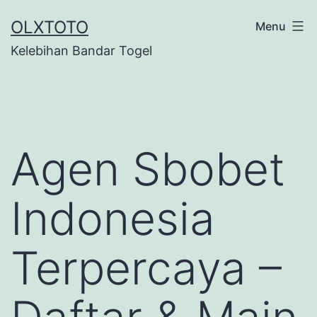
Skip
OLXTOTO
Menu
to
Kelebihan Bandar Togel
content
Agen Sbobet
Indonesia
Terpercaya –