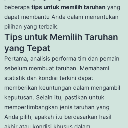
beberapa
tips untuk memilih taruhan
yang
dapat membantu Anda dalam menentukan
pilihan yang terbaik.
Tips untuk Memilih Taruhan
yang Tepat
Pertama, analisis performa tim dan pemain
sebelum membuat taruhan. Memahami
statistik dan kondisi terkini dapat
memberikan keuntungan dalam mengambil
keputusan. Selain itu, pastikan untuk
mempertimbangkan jenis taruhan yang
Anda pilih, apakah itu berdasarkan hasil
akhir atau kondisi khusus dalam