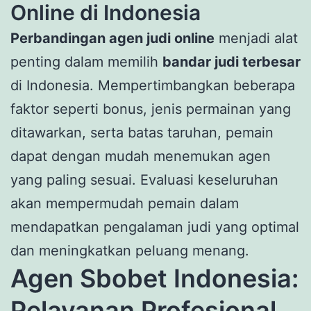
Online di Indonesia
Perbandingan agen judi online
menjadi alat
penting dalam memilih
bandar judi terbesar
di Indonesia. Mempertimbangkan beberapa
faktor seperti bonus, jenis permainan yang
ditawarkan, serta batas taruhan, pemain
dapat dengan mudah menemukan agen
yang paling sesuai. Evaluasi keseluruhan
akan mempermudah pemain dalam
mendapatkan pengalaman judi yang optimal
dan meningkatkan peluang menang.
Agen Sbobet Indonesia:
Pelayanan Profesional