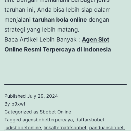
taruhan ini, Anda bisa lebih siap dalam
menjalani
taruhan bola online
dengan
strategi yang lebih matang.
Baca Artikel Lebih Banyak :
Agen Slot
Online Resmi Terpercaya di Indonesia
Published
July 29, 2024
By
b9xwf
Categorized as
Sbobet Online
Tagged
agensbobetterpercaya
,
daftarsbobet
,
judisbobetonline
,
linkalternatifsbobet
,
panduansbobet
,