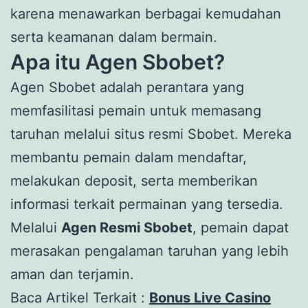
karena menawarkan berbagai kemudahan
serta keamanan dalam bermain.
Apa itu Agen Sbobet?
Agen Sbobet adalah perantara yang
memfasilitasi pemain untuk memasang
taruhan melalui situs resmi Sbobet. Mereka
membantu pemain dalam mendaftar,
melakukan deposit, serta memberikan
informasi terkait permainan yang tersedia.
Melalui
Agen Resmi Sbobet
, pemain dapat
merasakan pengalaman taruhan yang lebih
aman dan terjamin.
Baca Artikel Terkait :
Bonus Live Casino