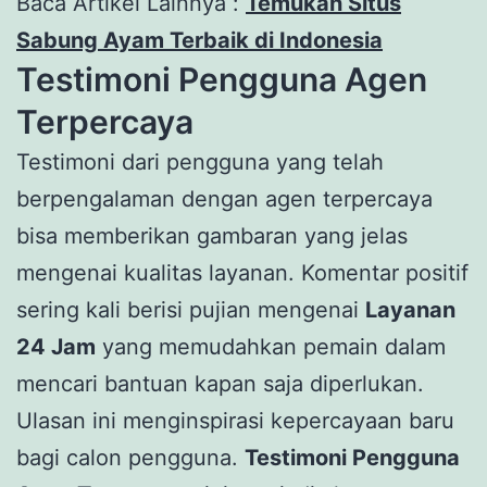
Baca Artikel Lainnya :
Temukan Situs
Sabung Ayam Terbaik di Indonesia
Testimoni Pengguna Agen
Terpercaya
Testimoni dari pengguna yang telah
berpengalaman dengan agen terpercaya
bisa memberikan gambaran yang jelas
mengenai kualitas layanan. Komentar positif
sering kali berisi pujian mengenai
Layanan
24 Jam
yang memudahkan pemain dalam
mencari bantuan kapan saja diperlukan.
Ulasan ini menginspirasi kepercayaan baru
bagi calon pengguna.
Testimoni Pengguna