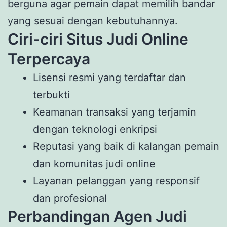
berguna agar pemain dapat memilih bandar
yang sesuai dengan kebutuhannya.
Ciri-ciri Situs Judi Online
Terpercaya
Lisensi resmi yang terdaftar dan
terbukti
Keamanan transaksi yang terjamin
dengan teknologi enkripsi
Reputasi yang baik di kalangan pemain
dan komunitas judi online
Layanan pelanggan yang responsif
dan profesional
Perbandingan Agen Judi