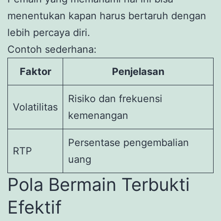
menentukan kapan harus bertaruh dengan
lebih percaya diri.
Contoh sederhana:
Faktor
Penjelasan
Risiko dan frekuensi
Volatilitas
kemenangan
Persentase pengembalian
RTP
uang
Pola Bermain Terbukti
Efektif