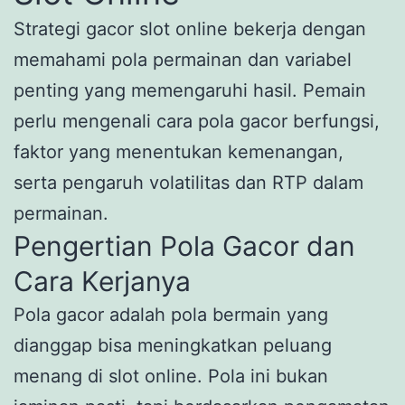
Strategi gacor slot online bekerja dengan
memahami pola permainan dan variabel
penting yang memengaruhi hasil. Pemain
perlu mengenali cara pola gacor berfungsi,
faktor yang menentukan kemenangan,
serta pengaruh volatilitas dan RTP dalam
permainan.
Pengertian Pola Gacor dan
Cara Kerjanya
Pola gacor adalah pola bermain yang
dianggap bisa meningkatkan peluang
menang di slot online. Pola ini bukan