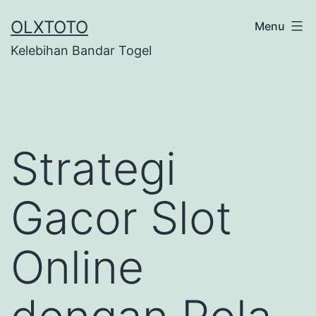
Skip
OLXTOTO
Menu
to
Kelebihan Bandar Togel
content
Strategi
Gacor Slot
Online