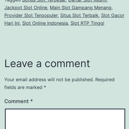
Jackpot Slot Online
,
Main Slot Gampang Menang
,
Provider Slot Terpopuler
,
Situs Slot Terbaik
,
Slot Gacor
Hari Ini
,
Slot Online Indonesia
,
Slot RTP Tinggi
Leave a comment
Your email address will not be published.
Required
fields are marked
*
Comment
*