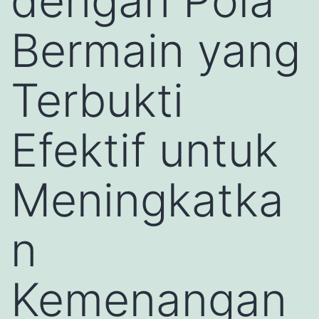
dengan Pola
Bermain yang
Terbukti
Efektif untuk
Meningkatka
n
Kemenangan