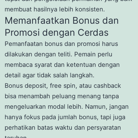
membuat hasilnya lebih konsisten.
Memanfaatkan Bonus dan
Promosi dengan Cerdas
Pemanfaatan bonus dan promosi harus
dilakukan dengan teliti. Pemain perlu
membaca syarat dan ketentuan dengan
detail agar tidak salah langkah.
Bonus deposit, free spin, atau cashback
bisa menambah peluang menang tanpa
mengeluarkan modal lebih. Namun, jangan
hanya fokus pada jumlah bonus, tapi juga
perhatikan batas waktu dan persyaratan