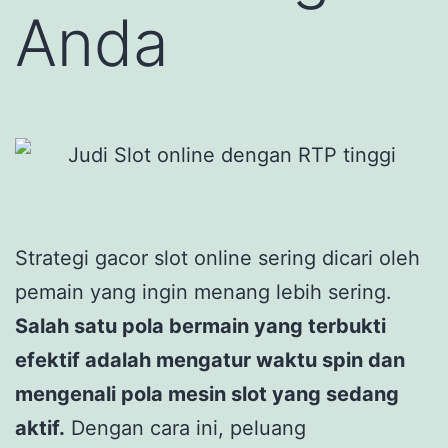
Anda
Strategi gacor slot online sering dicari oleh
pemain yang ingin menang lebih sering.
Salah satu pola bermain yang terbukti
efektif adalah mengatur waktu spin dan
mengenali pola mesin slot yang sedang
aktif.
Dengan cara ini, peluang