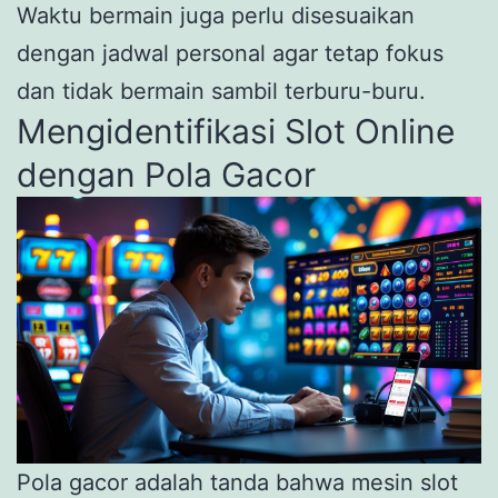
Waktu bermain juga perlu disesuaikan
dengan jadwal personal agar tetap fokus
dan tidak bermain sambil terburu-buru.
Mengidentifikasi Slot Online
dengan Pola Gacor
Pola gacor adalah tanda bahwa mesin slot