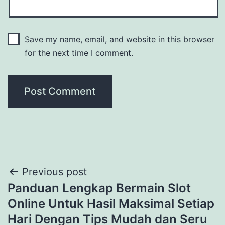
Save my name, email, and website in this browser
for the next time I comment.
Post
Previous post
Panduan Lengkap Bermain Slot
navigation
Online Untuk Hasil Maksimal Setiap
Hari Dengan Tips Mudah dan Seru