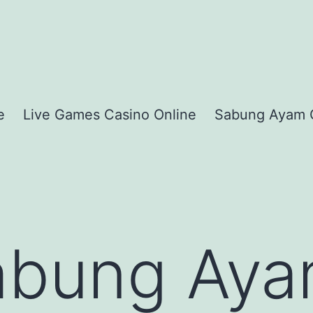
e
Live Games Casino Online
Sabung Ayam 
Sabung Ay