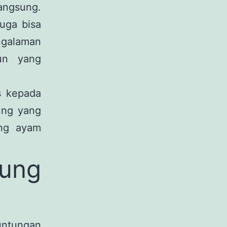
angsung.
uga bisa
ngalaman
un yang
s kepada
ung yang
ung ayam
bung
untungan