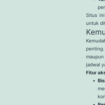
pem
Situs i
untuk d
Kemu
Kemudah
penting.
maupun 
jadwal y
Fitur a
Bi
me
ko
Pe