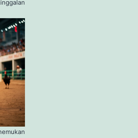
inggalan
enemukan