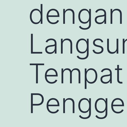
dengan
Langsu
Tempat 
Pengge