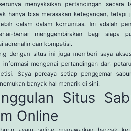
serunya menyaksikan pertandingan secara l
dak hanya bisa merasakan ketegangan, tetapi j
t lebih dalam dalam komunitas. Ini adalah pe
enar-benar menggembirakan bagi siapa p
i adrenalin dan kompetisi.
ng dengan situs ini juga memberi saya akse
i informasi mengenai pertandingan dan petar
etisi. Saya percaya setiap penggemar sab
emukan banyak hal menarik di sini.
nggulan Situs Sa
m Online
abung ayam online menawarkan banyak ke