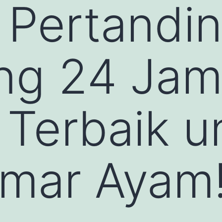
 Pertandi
ng 24 Jam
Terbaik u
mar Ayam