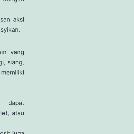
san aksi
syikan.
ain yang
i, siang,
memiliki
 dapat
et, atau
sit juga