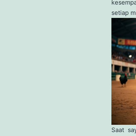
kesempa
setiap 
Saat sa