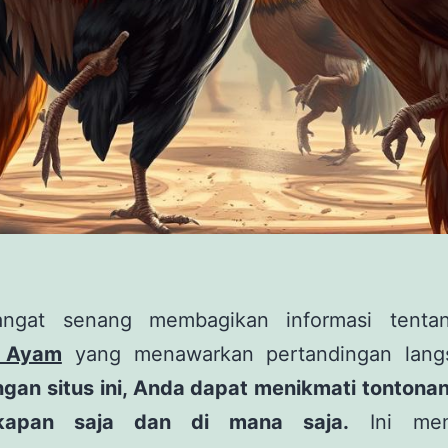
angat senang membagikan informasi tent
 Ayam
yang menawarkan pertandingan lang
gan situs ini, Anda dapat menikmati tontona
apan saja dan di mana saja.
Ini mem