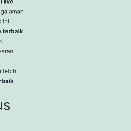
i live
ngalaman
 ini
e terbaik
n
yaran
 lebih
rbaik
us