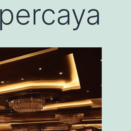
rpercaya