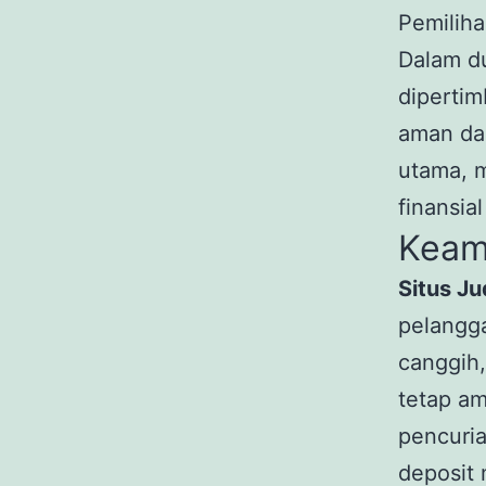
Pemiliha
Dalam du
diperti
aman d
utama, m
finansia
Keam
Situs Ju
pelangga
canggih,
tetap am
pencuria
deposit