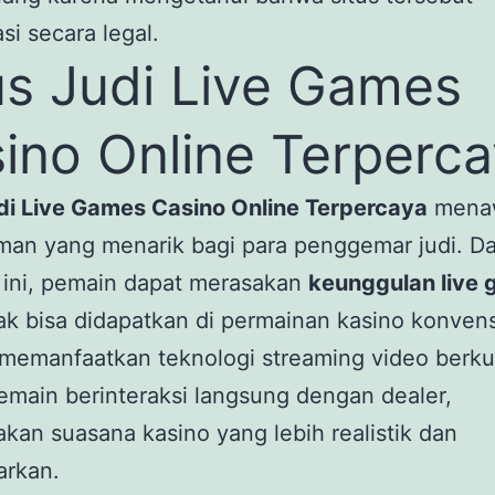
si secara legal.
us Judi Live Games
ino Online Terperc
udi Live Games Casino Online Terpercaya
mena
man yang menarik bagi para penggemar judi. D
 ini, pemain dapat merasakan
keunggulan live
ak bisa didapatkan di permainan kasino konvens
memanfaatkan teknologi streaming video berkua
pemain berinteraksi langsung dengan dealer,
kan suasana kasino yang lebih realistik dan
rkan.