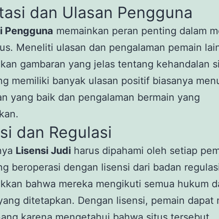
tasi dan Ulasan Pengguna
i Pengguna
memainkan peran penting dalam me
tus. Meneliti ulasan dan pengalaman pemain lai
an gambaran yang jelas tentang kehandalan si
ng memiliki banyak ulasan positif biasanya me
an yang baik dan pengalaman bermain yang
kan.
si dan Regulasi
nya
Lisensi Judi
harus dipahami oleh setiap pem
ng beroperasi dengan lisensi dari badan regulas
kkan bahwa mereka mengikuti semua hukum d
yang ditetapkan. Dengan lisensi, pemain dapat
nang karena mengetahui bahwa situs tersebut