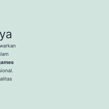
aya
warkan
alam
 games
ional.
litas