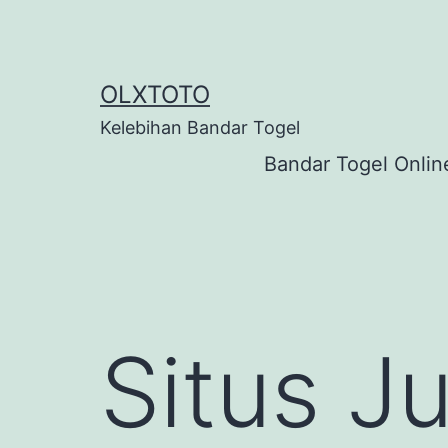
Skip
to
content
OLXTOTO
Kelebihan Bandar Togel
Bandar Togel Onlin
Situs J