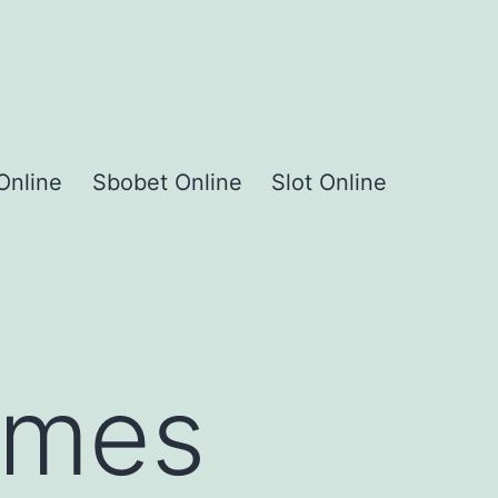
Online
Sbobet Online
Slot Online
ames