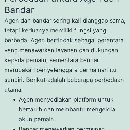
Bandar
Agen dan bandar sering kali dianggap sama,
tetapi keduanya memiliki fungsi yang
berbeda. Agen bertindak sebagai perantara
yang menawarkan layanan dan dukungan
kepada pemain, sementara bandar
merupakan penyelenggara permainan itu
sendiri. Berikut adalah beberapa perbedaan
utama:
Agen menyediakan platform untuk
bertaruh dan membantu mengelola
akun pemain.
Bandar menawarkan permainan