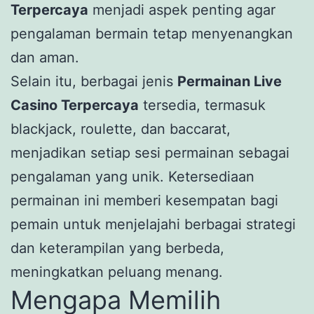
Terpercaya
menjadi aspek penting agar
pengalaman bermain tetap menyenangkan
dan aman.
Selain itu, berbagai jenis
Permainan Live
Casino Terpercaya
tersedia, termasuk
blackjack, roulette, dan baccarat,
menjadikan setiap sesi permainan sebagai
pengalaman yang unik. Ketersediaan
permainan ini memberi kesempatan bagi
pemain untuk menjelajahi berbagai strategi
dan keterampilan yang berbeda,
meningkatkan peluang menang.
Mengapa Memilih