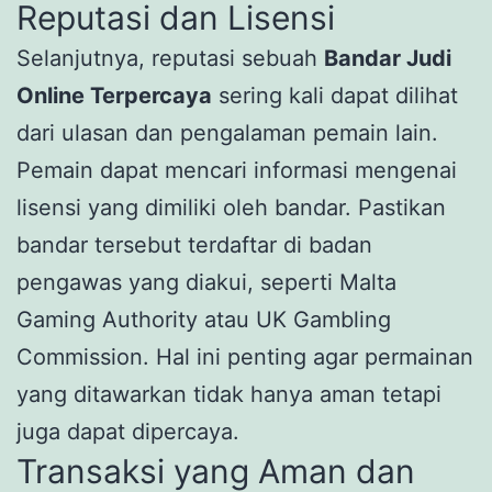
Reputasi dan Lisensi
Selanjutnya, reputasi sebuah
Bandar Judi
Online Terpercaya
sering kali dapat dilihat
dari ulasan dan pengalaman pemain lain.
Pemain dapat mencari informasi mengenai
lisensi yang dimiliki oleh bandar. Pastikan
bandar tersebut terdaftar di badan
pengawas yang diakui, seperti Malta
Gaming Authority atau UK Gambling
Commission. Hal ini penting agar permainan
yang ditawarkan tidak hanya aman tetapi
juga dapat dipercaya.
Transaksi yang Aman dan