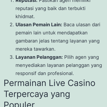
Reputasi:
Pastikan agen memiliki
reputasi yang baik dan terbukti
khidmat.
Ulasan Pemain Lain:
Baca ulasan dari
pemain lain untuk mendapatkan
gambaran jelas tentang layanan yang
mereka tawarkan.
Layanan Pelanggan:
Pilih agen yang
menyediakan layanan pelanggan yang
responsif dan profesional.
Permainan Live Casino
Terpercaya yang
Populer