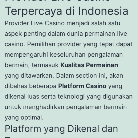
Terpercaya di Indonesia
Provider Live Casino menjadi salah satu
aspek penting dalam dunia permainan live
casino. Pemilihan provider yang tepat dapat
mempengaruhi keseluruhan pengalaman
bermain, termasuk
Kualitas Permainan
yang ditawarkan. Dalam section ini, akan
dibahas beberapa
Platform Casino
yang
dikenal luas serta teknologi yang digunakan
untuk menghadirkan pengalaman bermain
yang optimal.
Platform yang Dikenal dan