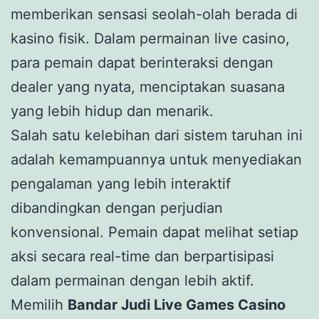
memberikan sensasi seolah-olah berada di
kasino fisik. Dalam permainan live casino,
para pemain dapat berinteraksi dengan
dealer yang nyata, menciptakan suasana
yang lebih hidup dan menarik.
Salah satu kelebihan dari sistem taruhan ini
adalah kemampuannya untuk menyediakan
pengalaman yang lebih interaktif
dibandingkan dengan perjudian
konvensional. Pemain dapat melihat setiap
aksi secara real-time dan berpartisipasi
dalam permainan dengan lebih aktif.
Memilih
Bandar Judi Live Games Casino