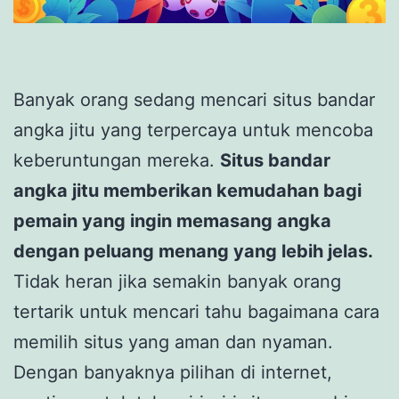
Banyak orang sedang mencari situs bandar
angka jitu yang terpercaya untuk mencoba
keberuntungan mereka.
Situs bandar
angka jitu memberikan kemudahan bagi
pemain yang ingin memasang angka
dengan peluang menang yang lebih jelas.
Tidak heran jika semakin banyak orang
tertarik untuk mencari tahu bagaimana cara
memilih situs yang aman dan nyaman.
Dengan banyaknya pilihan di internet,