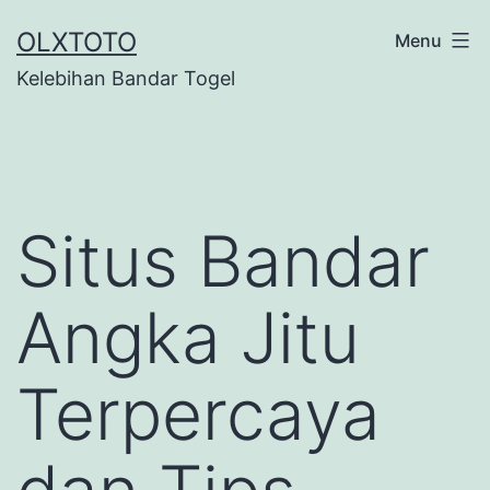
Skip
OLXTOTO
Menu
to
Kelebihan Bandar Togel
content
Situs Bandar
Angka Jitu
Terpercaya