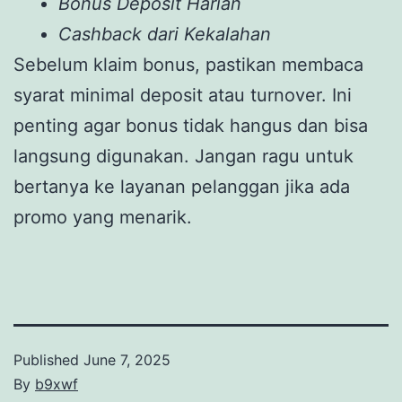
Bonus Deposit Harian
Cashback dari Kekalahan
Sebelum klaim bonus, pastikan membaca
syarat minimal deposit atau turnover. Ini
penting agar bonus tidak hangus dan bisa
langsung digunakan. Jangan ragu untuk
bertanya ke layanan pelanggan jika ada
promo yang menarik.
Published
June 7, 2025
By
b9xwf