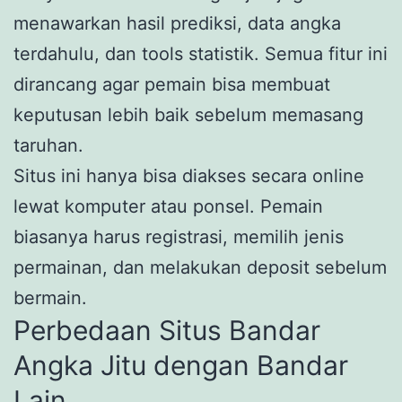
menawarkan hasil prediksi, data angka
terdahulu, dan tools statistik. Semua fitur ini
dirancang agar pemain bisa membuat
keputusan lebih baik sebelum memasang
taruhan.
Situs ini hanya bisa diakses secara online
lewat komputer atau ponsel. Pemain
biasanya harus registrasi, memilih jenis
permainan, dan melakukan deposit sebelum
bermain.
Perbedaan Situs Bandar
Angka Jitu dengan Bandar
Lain