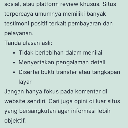
sosial, atau platform review khusus. Situs
terpercaya umumnya memiliki banyak
testimoni positif terkait pembayaran dan
pelayanan.
Tanda ulasan asli:
Tidak berlebihan dalam menilai
Menyertakan pengalaman detail
Disertai bukti transfer atau tangkapan
layar
Jangan hanya fokus pada komentar di
website sendiri. Cari juga opini di luar situs
yang bersangkutan agar informasi lebih
objektif.