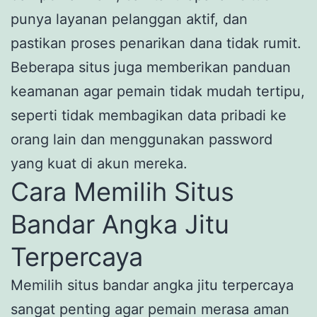
punya layanan pelanggan aktif, dan
pastikan proses penarikan dana tidak rumit.
Beberapa situs juga memberikan panduan
keamanan agar pemain tidak mudah tertipu,
seperti tidak membagikan data pribadi ke
orang lain dan menggunakan password
yang kuat di akun mereka.
Cara Memilih Situs
Bandar Angka Jitu
Terpercaya
Memilih situs bandar angka jitu terpercaya
sangat penting agar pemain merasa aman