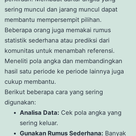
sering muncul dan jarang muncul dapat
membantu mempersempit pilihan.
Beberapa orang juga memakai rumus
statistik sederhana atau prediksi dari
komunitas untuk menambah referensi.
Meneliti pola angka dan membandingkan
hasil satu periode ke periode lainnya juga
cukup membantu.
Berikut beberapa cara yang sering
digunakan:
Analisa Data:
Cek pola angka yang
sering keluar.
Gunakan Rumus Sederhana:
Banyak