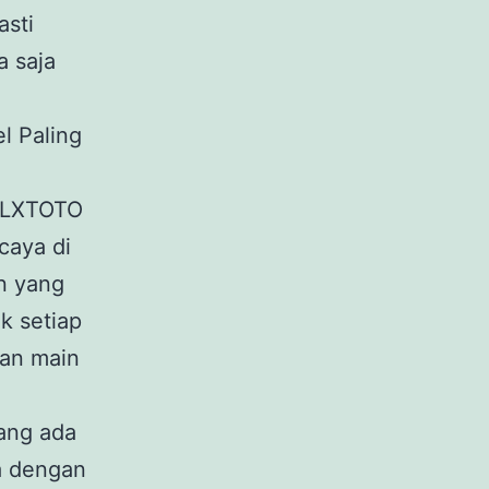
asti
a saja
l Paling
 OLXTOTO
rcaya di
an yang
k setiap
gan main
ang ada
a dengan