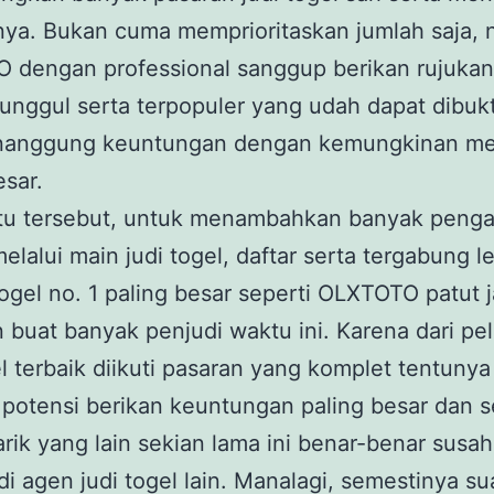
nya. Bukan cuma memprioritaskan jumlah saja,
 dengan professional sanggup berikan rujukan
runggul serta terpopuler yang udah dapat dibuk
nanggung keuntungan dengan kemungkinan m
esar.
itu tersebut, untuk menambahkan banyak peng
 melalui main judi togel, daftar serta tergabung l
ogel no. 1 paling besar seperti OLXTOTO patut j
n buat banyak penjudi waktu ini. Karena dari pe
el terbaik diikuti pasaran yang komplet tentuny
 potensi berikan keuntungan paling besar dan 
rik yang lain sekian lama ini benar-benar susa
di agen judi togel lain. Manalagi, semestinya su