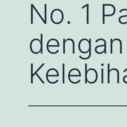
No. 1 P
dengan
Kelebih