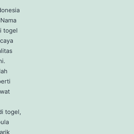
donesia
. Nama
 togel
rcaya
litas
i.
dah
erti
ewat
i togel,
pula
arik