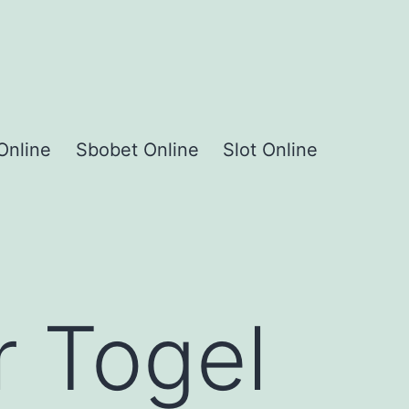
Online
Sbobet Online
Slot Online
 Togel