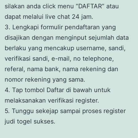
silakan anda click menu “DAFTAR” atau
dapat melalui live chat 24 jam.
3. Lengkapi formulir pendaftaran yang
disajikan dengan menginput sejumlah data
berlaku yang mencakup username, sandi,
verifikasi sandi, e-mail, no telephone,
referal, nama bank, nama rekening dan
nomor rekening yang sama.
4. Tap tombol Daftar di bawah untuk
melaksanakan verifikasi register.
5. Tunggu sekejap sampai proses register
judi togel sukses.