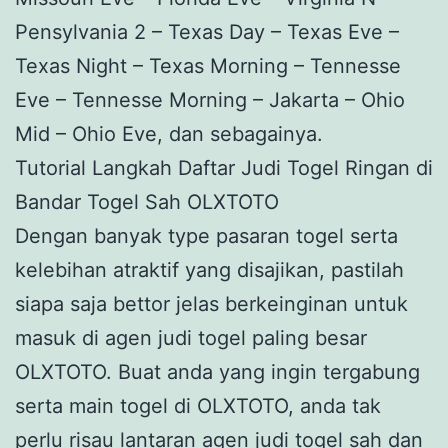
Pensylvania 2 – Texas Day – Texas Eve –
Texas Night – Texas Morning – Tennesse
Eve – Tennesse Morning – Jakarta – Ohio
Mid – Ohio Eve, dan sebagainya.
Tutorial Langkah Daftar Judi Togel Ringan di
Bandar Togel Sah OLXTOTO
Dengan banyak type pasaran togel serta
kelebihan atraktif yang disajikan, pastilah
siapa saja bettor jelas berkeinginan untuk
masuk di agen judi togel paling besar
OLXTOTO. Buat anda yang ingin tergabung
serta main togel di OLXTOTO, anda tak
perlu risau lantaran agen judi togel sah dan