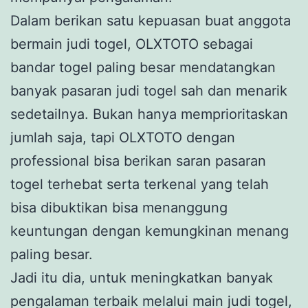
Dalam berikan satu kepuasan buat anggota
bermain judi togel, OLXTOTO sebagai
bandar togel paling besar mendatangkan
banyak pasaran judi togel sah dan menarik
sedetailnya. Bukan hanya memprioritaskan
jumlah saja, tapi OLXTOTO dengan
professional bisa berikan saran pasaran
togel terhebat serta terkenal yang telah
bisa dibuktikan bisa menanggung
keuntungan dengan kemungkinan menang
paling besar.
Jadi itu dia, untuk meningkatkan banyak
pengalaman terbaik melalui main judi togel,