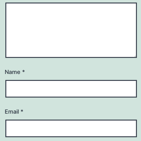
Name
*
Email
*