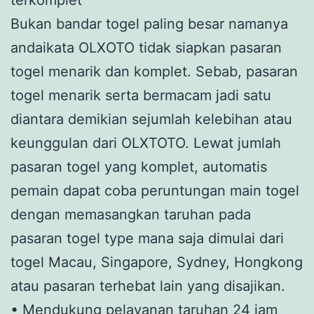
Bukan bandar togel paling besar namanya
andaikata OLXOTO tidak siapkan pasaran
togel menarik dan komplet. Sebab, pasaran
togel menarik serta bermacam jadi satu
diantara demikian sejumlah kelebihan atau
keunggulan dari OLXTOTO. Lewat jumlah
pasaran togel yang komplet, automatis
pemain dapat coba peruntungan main togel
dengan memasangkan taruhan pada
pasaran togel type mana saja dimulai dari
togel Macau, Singapore, Sydney, Hongkong
atau pasaran terhebat lain yang disajikan.
• Mendukung pelayanan taruhan 24 jam