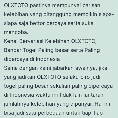
OLXTOTO pastinya mempunyai barisan
kelebihan yang ditanggung membikin siapa-
siapa saja bettor percaya serta suka
mencoba.
Kenal Bervariasi Kelebihan OLXTOTO,
Bandar Togel Paling besar serta Paling
dipercaya di Indonesia
Sama dengan kami jabarkan awalnya, jika
yang jadikan OLXTOTO selaku biro judi
togel paling besar sekalian paling dipercaya
di Indonesia waktu ini tidak lain lantaran
jumlahnya kelebihan yang dipunyai. Hal ini
bisa jadi satu perbedaan untuk tiap-tiap