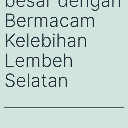
besar dengan
Bermacam
Kelebihan
Lembeh
Selatan