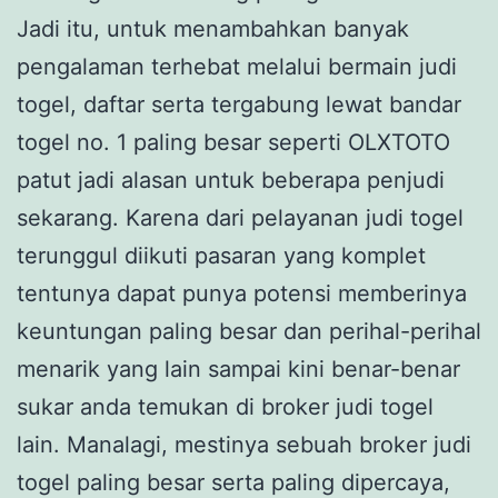
Jadi itu, untuk menambahkan banyak
pengalaman terhebat melalui bermain judi
togel, daftar serta tergabung lewat bandar
togel no. 1 paling besar seperti OLXTOTO
patut jadi alasan untuk beberapa penjudi
sekarang. Karena dari pelayanan judi togel
terunggul diikuti pasaran yang komplet
tentunya dapat punya potensi memberinya
keuntungan paling besar dan perihal-perihal
menarik yang lain sampai kini benar-benar
sukar anda temukan di broker judi togel
lain. Manalagi, mestinya sebuah broker judi
togel paling besar serta paling dipercaya,