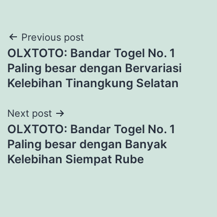
Post
Previous post
OLXTOTO: Bandar Togel No. 1
navigation
Paling besar dengan Bervariasi
Kelebihan Tinangkung Selatan
Next post
OLXTOTO: Bandar Togel No. 1
Paling besar dengan Banyak
Kelebihan Siempat Rube