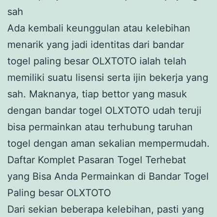
sah
Ada kembali keunggulan atau kelebihan
menarik yang jadi identitas dari bandar
togel paling besar OLXTOTO ialah telah
memiliki suatu lisensi serta ijin bekerja yang
sah. Maknanya, tiap bettor yang masuk
dengan bandar togel OLXTOTO udah teruji
bisa permainkan atau terhubung taruhan
togel dengan aman sekalian mempermudah.
Daftar Komplet Pasaran Togel Terhebat
yang Bisa Anda Permainkan di Bandar Togel
Paling besar OLXTOTO
Dari sekian beberapa kelebihan, pasti yang