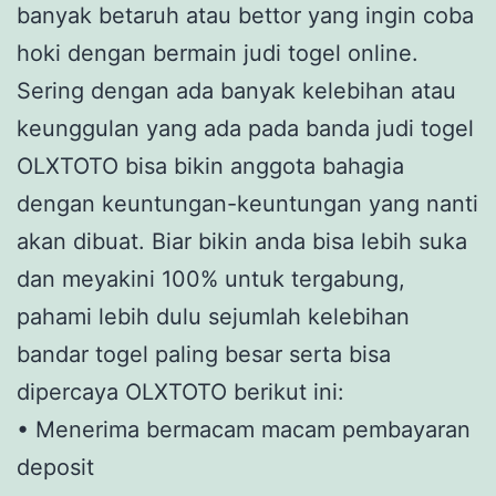
banyak betaruh atau bettor yang ingin coba
hoki dengan bermain judi togel online.
Sering dengan ada banyak kelebihan atau
keunggulan yang ada pada banda judi togel
OLXTOTO bisa bikin anggota bahagia
dengan keuntungan-keuntungan yang nanti
akan dibuat. Biar bikin anda bisa lebih suka
dan meyakini 100% untuk tergabung,
pahami lebih dulu sejumlah kelebihan
bandar togel paling besar serta bisa
dipercaya OLXTOTO berikut ini:
• Menerima bermacam macam pembayaran
deposit