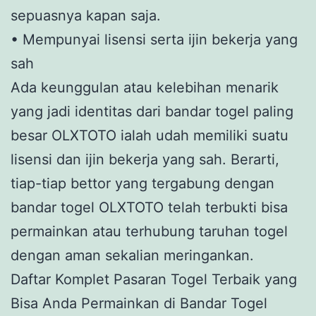
sepuasnya kapan saja.
• Mempunyai lisensi serta ijin bekerja yang
sah
Ada keunggulan atau kelebihan menarik
yang jadi identitas dari bandar togel paling
besar OLXTOTO ialah udah memiliki suatu
lisensi dan ijin bekerja yang sah. Berarti,
tiap-tiap bettor yang tergabung dengan
bandar togel OLXTOTO telah terbukti bisa
permainkan atau terhubung taruhan togel
dengan aman sekalian meringankan.
Daftar Komplet Pasaran Togel Terbaik yang
Bisa Anda Permainkan di Bandar Togel