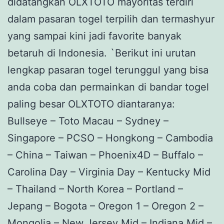
didatangkan OLXTOTO mayoritas terdiri
dalam pasaran togel terpilih dan termashyur
yang sampai kini jadi favorite banyak
betaruh di Indonesia. `Berikut ini urutan
lengkap pasaran togel terunggul yang bisa
anda coba dan permainkan di bandar togel
paling besar OLXTOTO diantaranya:
Bullseye – Toto Macau – Sydney –
Singapore – PCSO – Hongkong – Cambodia
– China – Taiwan – Phoenix4D – Buffalo –
Carolina Day – Virginia Day – Kentucky Mid
– Thailand – North Korea – Portland –
Jepang – Bogota – Oregon 1 – Oregon 2 –
Mongolia – New Jersey Mid – Indiana Mid –