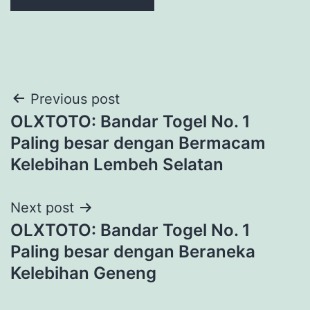
Post
Previous post
OLXTOTO: Bandar Togel No. 1
navigation
Paling besar dengan Bermacam
Kelebihan Lembeh Selatan
Next post
OLXTOTO: Bandar Togel No. 1
Paling besar dengan Beraneka
Kelebihan Geneng