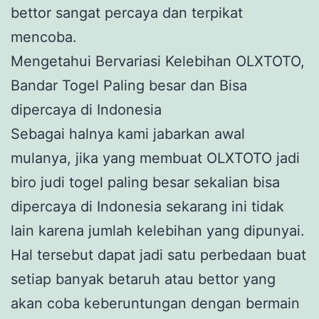
bettor sangat percaya dan terpikat
mencoba.
Mengetahui Bervariasi Kelebihan OLXTOTO,
Bandar Togel Paling besar dan Bisa
dipercaya di Indonesia
Sebagai halnya kami jabarkan awal
mulanya, jika yang membuat OLXTOTO jadi
biro judi togel paling besar sekalian bisa
dipercaya di Indonesia sekarang ini tidak
lain karena jumlah kelebihan yang dipunyai.
Hal tersebut dapat jadi satu perbedaan buat
setiap banyak betaruh atau bettor yang
akan coba keberuntungan dengan bermain