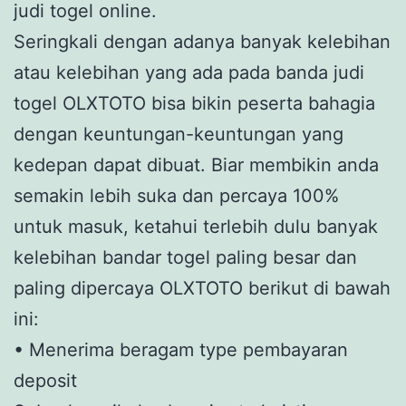
judi togel online.
Seringkali dengan adanya banyak kelebihan
atau kelebihan yang ada pada banda judi
togel OLXTOTO bisa bikin peserta bahagia
dengan keuntungan-keuntungan yang
kedepan dapat dibuat. Biar membikin anda
semakin lebih suka dan percaya 100%
untuk masuk, ketahui terlebih dulu banyak
kelebihan bandar togel paling besar dan
paling dipercaya OLXTOTO berikut di bawah
ini:
• Menerima beragam type pembayaran
deposit