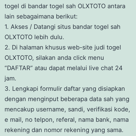
togel di bandar togel sah OLXTOTO antara
lain sebagaimana berikut:
1. Akses / Datangi situs bandar togel sah
OLXTOTO lebih dulu.
2. Di halaman khusus web-site judi togel
OLXTOTO, silakan anda click menu
“DAFTAR” atau dapat melalui live chat 24
jam.
3. Lengkapi formulir daftar yang disiapkan
dengan menginput beberapa data sah yang
mencakup username, sandi, verifikasi kode,
e mail, no telpon, referal, nama bank, nama
rekening dan nomor rekening yang sama.