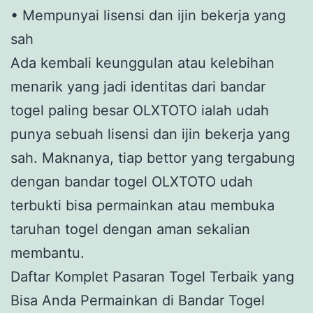
• Mempunyai lisensi dan ijin bekerja yang
sah
Ada kembali keunggulan atau kelebihan
menarik yang jadi identitas dari bandar
togel paling besar OLXTOTO ialah udah
punya sebuah lisensi dan ijin bekerja yang
sah. Maknanya, tiap bettor yang tergabung
dengan bandar togel OLXTOTO udah
terbukti bisa permainkan atau membuka
taruhan togel dengan aman sekalian
membantu.
Daftar Komplet Pasaran Togel Terbaik yang
Bisa Anda Permainkan di Bandar Togel