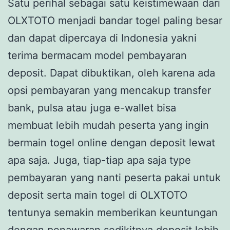
Satu perihal sebagai satu keistimewaan dari
OLXTOTO menjadi bandar togel paling besar
dan dapat dipercaya di Indonesia yakni
terima bermacam model pembayaran
deposit. Dapat dibuktikan, oleh karena ada
opsi pembayaran yang mencakup transfer
bank, pulsa atau juga e-wallet bisa
membuat lebih mudah peserta yang ingin
bermain togel online dengan deposit lewat
apa saja. Juga, tiap-tiap apa saja type
pembayaran yang nanti peserta pakai untuk
deposit serta main togel di OLXTOTO
tentunya semakin memberikan keuntungan
dengan penawaran sedikitnya deposit lebih