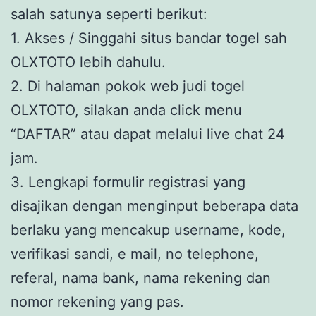
salah satunya seperti berikut:
1. Akses / Singgahi situs bandar togel sah
OLXTOTO lebih dahulu.
2. Di halaman pokok web judi togel
OLXTOTO, silakan anda click menu
“DAFTAR” atau dapat melalui live chat 24
jam.
3. Lengkapi formulir registrasi yang
disajikan dengan menginput beberapa data
berlaku yang mencakup username, kode,
verifikasi sandi, e mail, no telephone,
referal, nama bank, nama rekening dan
nomor rekening yang pas.