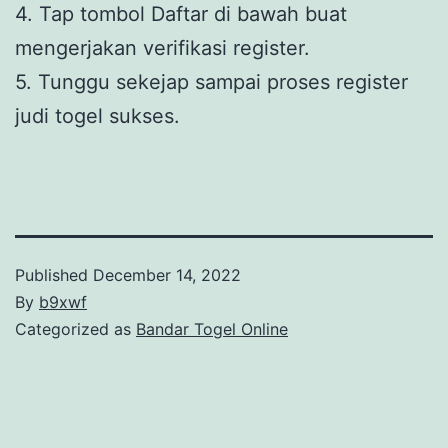
4. Tap tombol Daftar di bawah buat
mengerjakan verifikasi register.
5. Tunggu sekejap sampai proses register
judi togel sukses.
Published
December 14, 2022
By
b9xwf
Categorized as
Bandar Togel Online