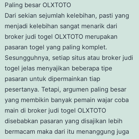
Paling besar OLXTOTO
Dari sekian sejumlah kelebihan, pasti yang
menjadi kelebihan sangat menarik dari
broker judi togel OLXTOTO merupakan
pasaran togel yang paling komplet.
Sesungguhnya, setiap situs atau broker judi
togel jelas menyajikan beberapa tipe
pasaran untuk dipermainkan tiap
pesertanya. Tetapi, argumen paling besar
yang membikin banyak pemain wajar coba
main di broker judi togel OLXTOTO
disebabkan pasaran yang disajikan lebih
bermacam maka dari itu menanggung juga