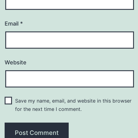
Email
*
Website
Save my name, email, and website in this browser
for the next time I comment.