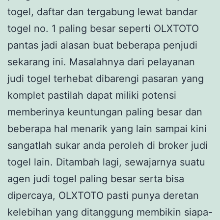
togel, daftar dan tergabung lewat bandar
togel no. 1 paling besar seperti OLXTOTO
pantas jadi alasan buat beberapa penjudi
sekarang ini. Masalahnya dari pelayanan
judi togel terhebat dibarengi pasaran yang
komplet pastilah dapat miliki potensi
memberinya keuntungan paling besar dan
beberapa hal menarik yang lain sampai kini
sangatlah sukar anda peroleh di broker judi
togel lain. Ditambah lagi, sewajarnya suatu
agen judi togel paling besar serta bisa
dipercaya, OLXTOTO pasti punya deretan
kelebihan yang ditanggung membikin siapa-