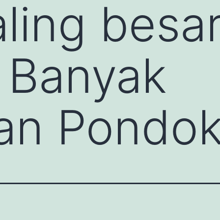
aling besa
 Banyak
han Pondo