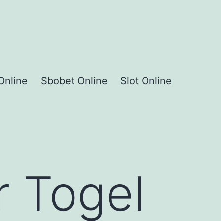
Online
Sbobet Online
Slot Online
 Togel