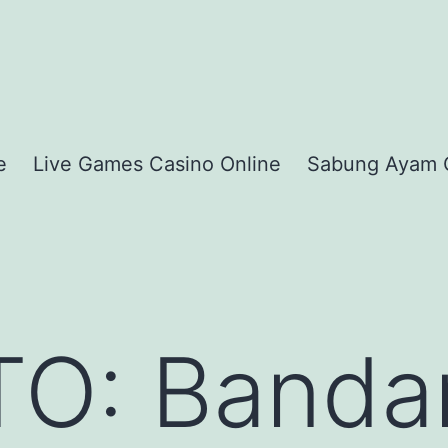
e
Live Games Casino Online
Sabung Ayam 
O: Bandar