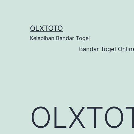
Skip
to
content
OLXTOTO
Kelebihan Bandar Togel
Bandar Togel Onlin
OLXTOT