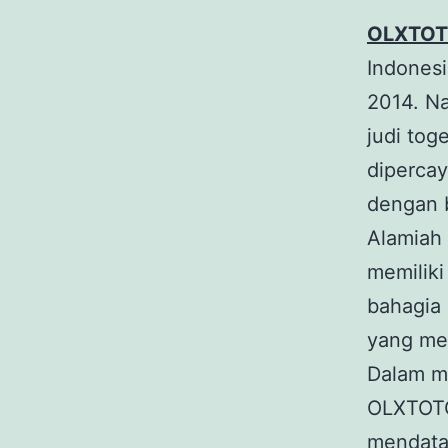
OLXTO
Indonesi
2014. N
judi tog
dipercay
dengan b
Alamiah 
memiliki
bahagia 
yang me
Dalam me
OLXTOTO 
mendata