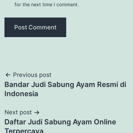
for the next time I comment.
Post
Previous post
Bandar Judi Sabung Ayam Resmi di
navigation
Indonesia
Next post
Daftar Judi Sabung Ayam Online
Terpercaya