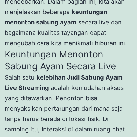
mendebarkan. Dalam bagian ini, kita akan
menjelaskan beberapa
keuntungan
menonton sabung ayam
secara live dan
bagaimana kualitas tayangan dapat
mengubah cara kita menikmati hiburan ini.
Keuntungan Menonton
Sabung Ayam Secara Live
Salah satu
kelebihan Judi Sabung Ayam
Live Streaming
adalah kemudahan akses
yang ditawarkan. Penonton bisa
menyaksikan pertarungan dari mana saja
tanpa harus berada di lokasi fisik. Di
samping itu, interaksi di dalam ruang chat