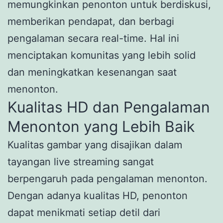
memungkinkan penonton untuk berdiskusi,
memberikan pendapat, dan berbagi
pengalaman secara real-time. Hal ini
menciptakan komunitas yang lebih solid
dan meningkatkan kesenangan saat
menonton.
Kualitas HD dan Pengalaman
Menonton yang Lebih Baik
Kualitas gambar yang disajikan dalam
tayangan live streaming sangat
berpengaruh pada pengalaman menonton.
Dengan adanya kualitas HD, penonton
dapat menikmati setiap detil dari