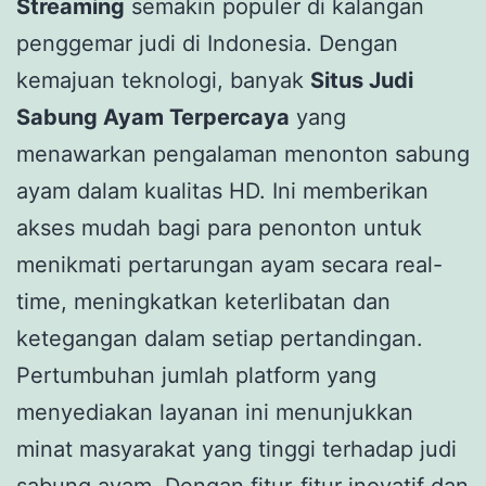
Streaming
semakin populer di kalangan
penggemar judi di Indonesia. Dengan
kemajuan teknologi, banyak
Situs Judi
Sabung Ayam Terpercaya
yang
menawarkan pengalaman menonton sabung
ayam dalam kualitas HD. Ini memberikan
akses mudah bagi para penonton untuk
menikmati pertarungan ayam secara real-
time, meningkatkan keterlibatan dan
ketegangan dalam setiap pertandingan.
Pertumbuhan jumlah platform yang
menyediakan layanan ini menunjukkan
minat masyarakat yang tinggi terhadap judi