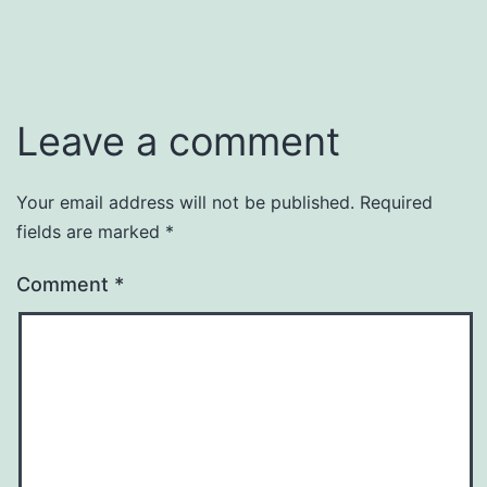
Leave a comment
Your email address will not be published.
Required
fields are marked
*
Comment
*