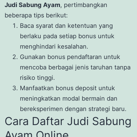
Judi Sabung Ayam
, pertimbangkan
beberapa tips berikut:
Baca syarat dan ketentuan yang
berlaku pada setiap bonus untuk
menghindari kesalahan.
Gunakan bonus pendaftaran untuk
mencoba berbagai jenis taruhan tanpa
risiko tinggi.
Manfaatkan bonus deposit untuk
meningkatkan modal bermain dan
bereksperimen dengan strategi baru.
Cara Daftar Judi Sabung
Ayam Online