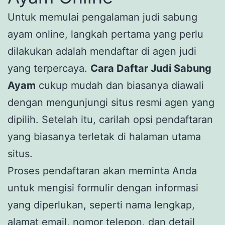
Untuk memulai pengalaman judi sabung
ayam online, langkah pertama yang perlu
dilakukan adalah mendaftar di agen judi
yang terpercaya.
Cara Daftar Judi Sabung
Ayam
cukup mudah dan biasanya diawali
dengan mengunjungi situs resmi agen yang
dipilih. Setelah itu, carilah opsi pendaftaran
yang biasanya terletak di halaman utama
situs.
Proses pendaftaran akan meminta Anda
untuk mengisi formulir dengan informasi
yang diperlukan, seperti nama lengkap,
alamat email, nomor telepon, dan detail