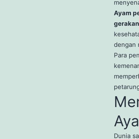
menyen
Ayam pe
gerakan
kesehata
dengan 
Para pem
kemenan
memperh
petarung
Me
Aya
Dunia s