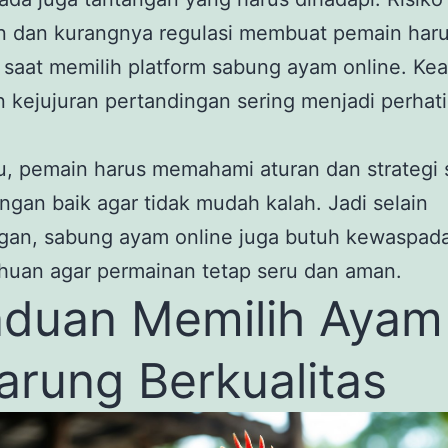
n dan kurangnya regulasi membuat pemain haru
i saat memilih platform sabung ayam online. K
 kejujuran pertandingan sering menjadi perhat
tu, pemain harus memahami aturan dan strategi
gan baik agar tidak mudah kalah. Jadi selain
gan, sabung ayam online juga butuh kewaspad
huan agar permainan tetap seru dan aman.
duan Memilih Ayam
arung Berkualitas