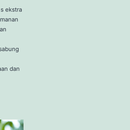
s ekstra
eamanan
ian
 sabung
aan dan