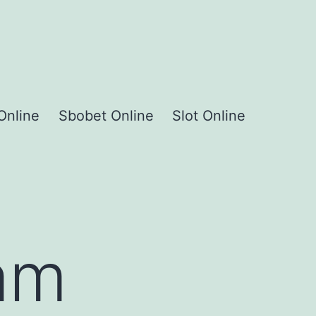
Online
Sbobet Online
Slot Online
am