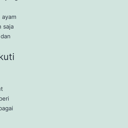
g ayam
 saja
 dan
uti
ut
beri
bagai