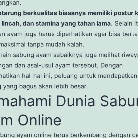
angkan.
tarung berkualitas biasanya memiliki postur k
 lincah, dan stamina yang tahan lama.
Selain it
n ayam juga harus diperhatikan agar bisa bert
maksimal tanpa mudah kalah.
ain sabung ayam sebaiknya juga melihat riway
gan dan asal-usul ayam tersebut. Dengan
atikan hal-hal ini, peluang untuk mendapatka
 yang bagus akan lebih besar.
mahami Dunia Sabu
m Online
abung ayam online terus berkembang dengan ce