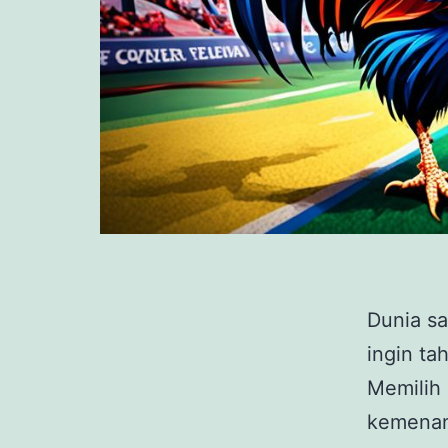
Dunia s
ingin ta
Memilih
kemenan