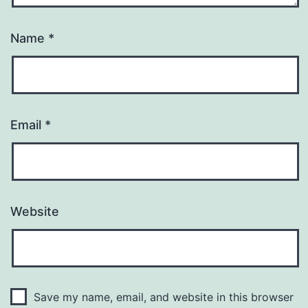
Name
*
Email
*
Website
Save my name, email, and website in this browser