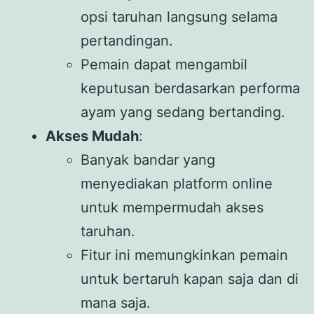
opsi taruhan langsung selama
pertandingan.
Pemain dapat mengambil
keputusan berdasarkan performa
ayam yang sedang bertanding.
Akses Mudah
:
Banyak bandar yang
menyediakan platform online
untuk mempermudah akses
taruhan.
Fitur ini memungkinkan pemain
untuk bertaruh kapan saja dan di
mana saja.