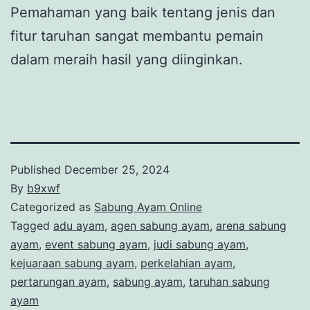
Pemahaman yang baik tentang jenis dan
fitur taruhan sangat membantu pemain
dalam meraih hasil yang diinginkan.
Published
December 25, 2024
By
b9xwf
Categorized as
Sabung Ayam Online
Tagged
adu ayam
,
agen sabung ayam
,
arena sabung
ayam
,
event sabung ayam
,
judi sabung ayam
,
kejuaraan sabung ayam
,
perkelahian ayam
,
pertarungan ayam
,
sabung ayam
,
taruhan sabung
ayam