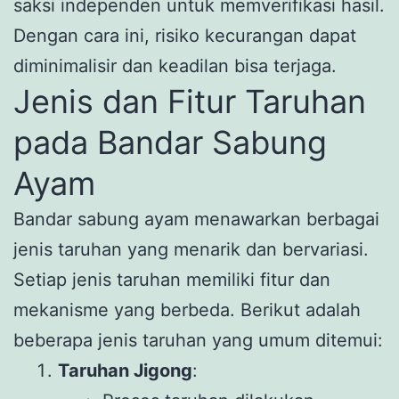
saksi independen untuk memverifikasi hasil.
Dengan cara ini, risiko kecurangan dapat
diminimalisir dan keadilan bisa terjaga.
Jenis dan Fitur Taruhan
pada Bandar Sabung
Ayam
Bandar sabung ayam menawarkan berbagai
jenis taruhan yang menarik dan bervariasi.
Setiap jenis taruhan memiliki fitur dan
mekanisme yang berbeda. Berikut adalah
beberapa jenis taruhan yang umum ditemui:
Taruhan Jigong
: