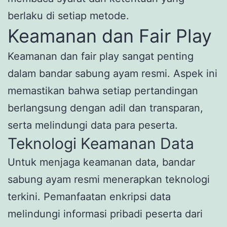
berlaku di setiap metode.
Keamanan dan Fair Play
Keamanan dan fair play sangat penting
dalam bandar sabung ayam resmi. Aspek ini
memastikan bahwa setiap pertandingan
berlangsung dengan adil dan transparan,
serta melindungi data para peserta.
Teknologi Keamanan Data
Untuk menjaga keamanan data, bandar
sabung ayam resmi menerapkan teknologi
terkini. Pemanfaatan enkripsi data
melindungi informasi pribadi peserta dari