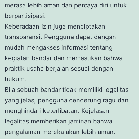
merasa lebih aman dan percaya diri untuk
berpartisipasi.
Keberadaan izin juga menciptakan
transparansi. Pengguna dapat dengan
mudah mengakses informasi tentang
kegiatan bandar dan memastikan bahwa
praktik usaha berjalan sesuai dengan
hukum.
Bila sebuah bandar tidak memiliki legalitas
yang jelas, pengguna cenderung ragu dan
menghindari keterlibatan. Kejelasan
legalitas memberikan jaminan bahwa
pengalaman mereka akan lebih aman.