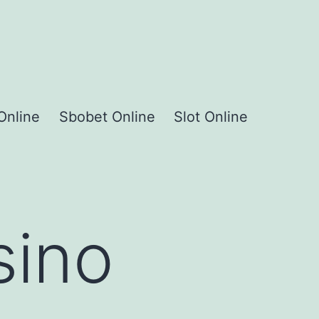
Online
Sbobet Online
Slot Online
sino