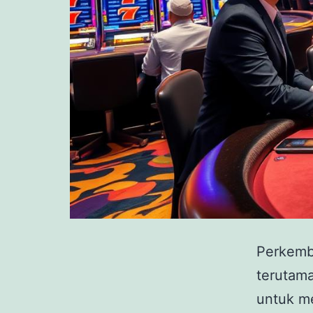
Perkemba
terutama
untuk me