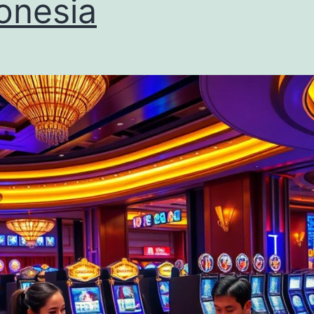
onesia