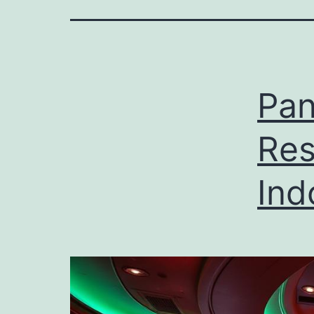
Pan
Res
Ind