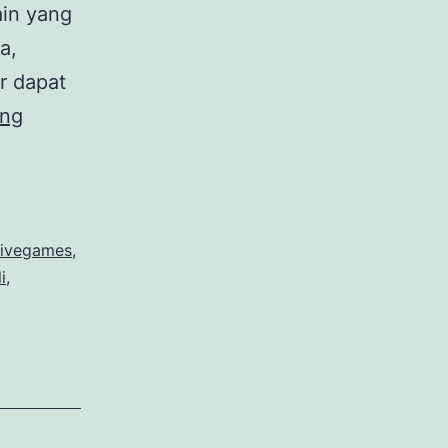
in yang
a,
r dapat
Link
ing
Judi
Live
Game
Casino
ilivegames
,
i
,
Terbaru
di
Indonesia