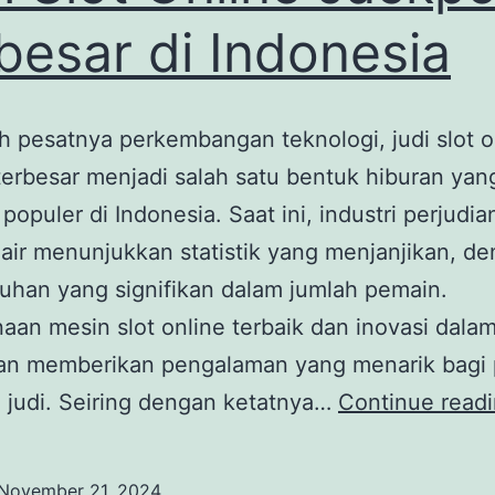
besar di Indonesia
h pesatnya perkembangan teknologi, judi slot o
terbesar menjadi salah satu bentuk hiburan yan
populer di Indonesia. Saat ini, industri perjudia
 air menunjukkan statistik yang menjanjikan, d
han yang signifikan dalam jumlah pemain.
an mesin slot online terbaik dan inovasi dala
an memberikan pengalaman yang menarik bagi 
 judi. Seiring dengan ketatnya…
Continue read
November 21, 2024