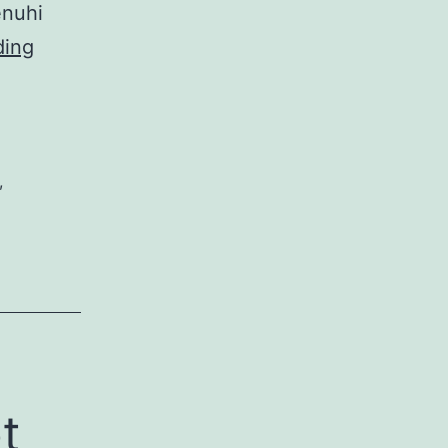
enuhi
Situs
ding
Judi
Slot
Online
Terpercaya
,
di
Indonesia
t