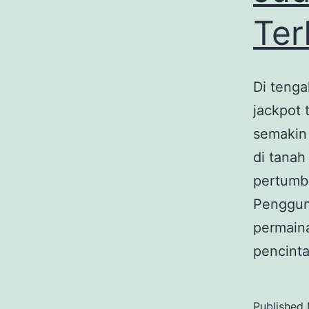
Ter
Di tenga
jackpot 
semakin 
di tanah
pertumbu
Pengguna
permain
pencinta
Published