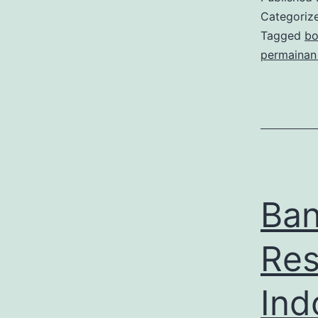
Categoriz
Tagged
bo
permainan 
Ban
Res
Ind