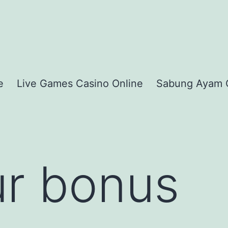
e
Live Games Casino Online
Sabung Ayam 
tur bonus