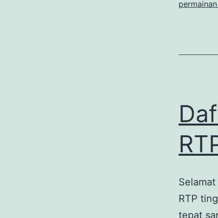
permainan 
Daf
RTP
Selamat 
RTP ting
tepat s