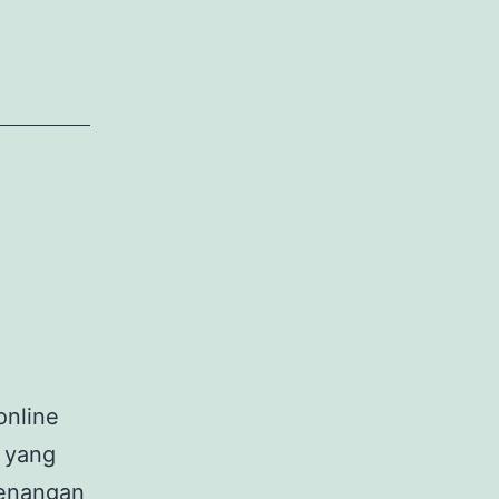
online
t yang
menangan