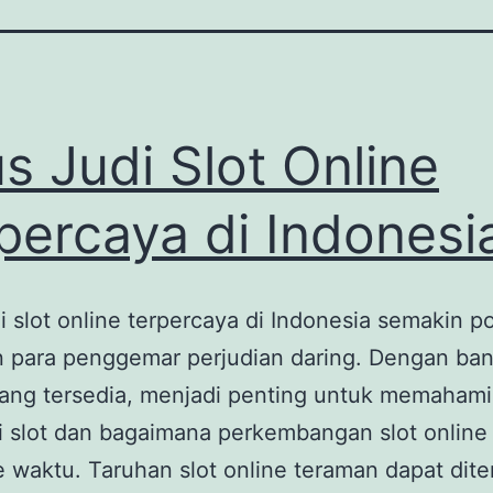
us Judi Slot Online
percaya di Indonesi
di slot online terpercaya di Indonesia semakin po
n para penggemar perjudian daring. Dengan ba
yang tersedia, menjadi penting untuk memahami
di slot dan bagaimana perkembangan slot online 
 waktu. Taruhan slot online teraman dapat di