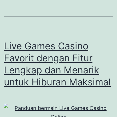
Bonus
Menarik
Live Games Casino
Favorit dengan Fitur
Lengkap dan Menarik
untuk Hiburan Maksimal