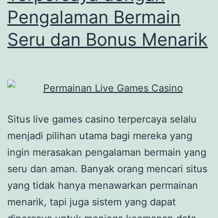
Pengalaman Bermain
Seru dan Bonus Menarik
Situs live games casino terpercaya selalu
menjadi pilihan utama bagi mereka yang
ingin merasakan pengalaman bermain yang
seru dan aman. Banyak orang mencari situs
yang tidak hanya menawarkan permainan
menarik, tapi juga sistem yang dapat