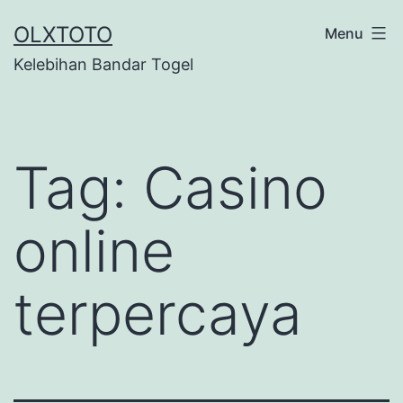
Skip
OLXTOTO
Menu
to
Kelebihan Bandar Togel
content
Tag:
Casino
online
terpercaya