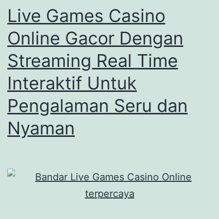
Live Games Casino
Online Gacor Dengan
Streaming Real Time
Interaktif Untuk
Pengalaman Seru dan
Nyaman