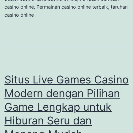
Casino
casino online
,
Permainan casino online terbaik
,
taruhan
casino online
Populer
dengan
Keseruan
Tak
Terlupakan
Situs Live Games Casino
Modern dengan Pilihan
Game Lengkap untuk
Hiburan Seru dan