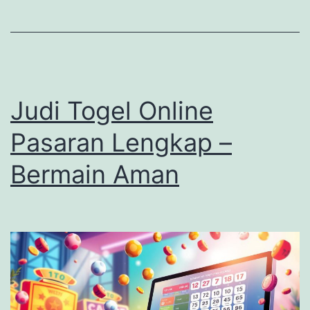
Judi Togel Online
Pasaran Lengkap –
Bermain Aman