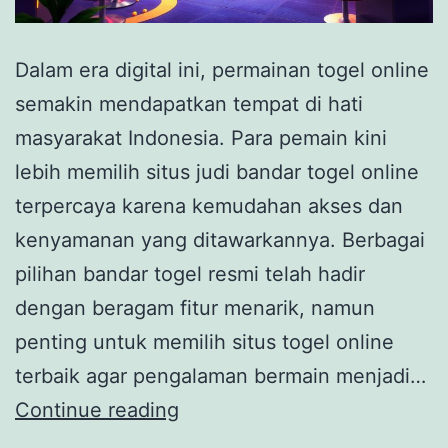
Dalam era digital ini, permainan togel online
semakin mendapatkan tempat di hati
masyarakat Indonesia. Para pemain kini
lebih memilih situs judi bandar togel online
terpercaya karena kemudahan akses dan
kenyamanan yang ditawarkannya. Berbagai
pilihan bandar togel resmi telah hadir
dengan beragam fitur menarik, namun
penting untuk memilih situs togel online
terbaik agar pengalaman bermain menjadi…
Situs
Continue reading
Judi