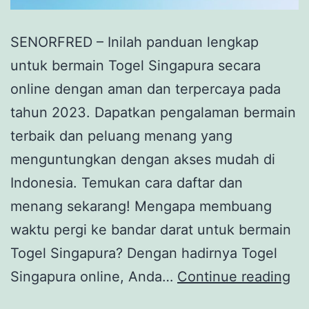
SENORFRED – Inilah panduan lengkap
untuk bermain Togel Singapura secara
online dengan aman dan terpercaya pada
tahun 2023. Dapatkan pengalaman bermain
terbaik dan peluang menang yang
menguntungkan dengan akses mudah di
Indonesia. Temukan cara daftar dan
menang sekarang! Mengapa membuang
waktu pergi ke bandar darat untuk bermain
Togel Singapura? Dengan hadirnya Togel
Ma
Singapura online, Anda…
Continue reading
To