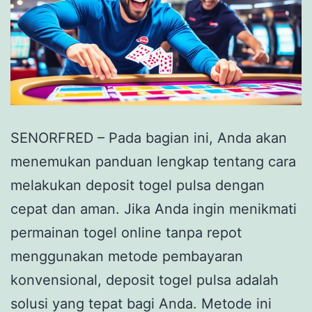
SENORFRED – Pada bagian ini, Anda akan
menemukan panduan lengkap tentang cara
melakukan deposit togel pulsa dengan
cepat dan aman. Jika Anda ingin menikmati
permainan togel online tanpa repot
menggunakan metode pembayaran
konvensional, deposit togel pulsa adalah
solusi yang tepat bagi Anda. Metode ini