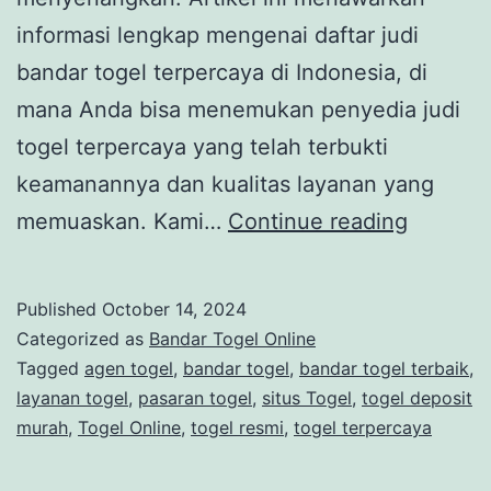
informasi lengkap mengenai daftar judi
bandar togel terpercaya di Indonesia, di
mana Anda bisa menemukan penyedia judi
togel terpercaya yang telah terbukti
keamanannya dan kualitas layanan yang
Daftar
memuaskan. Kami…
Continue reading
Bandar
Togel
Published
October 14, 2024
Terperc
Categorized as
Bandar Togel Online
&
Tagged
agen togel
,
bandar togel
,
bandar togel terbaik
,
layanan togel
,
pasaran togel
,
situs Togel
,
togel deposit
Aman
murah
,
Togel Online
,
togel resmi
,
togel terpercaya
di
Indones