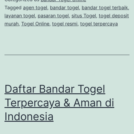
Terbesar
Tagged
agen togel
,
bandar togel
,
bandar togel terbaik
,
layanan togel
,
pasaran togel
,
situs Togel
,
togel deposit
di
murah
,
Togel Online
,
togel resmi
,
togel terpercaya
Indonesia
Daftar Bandar Togel
Terpercaya & Aman di
Indonesia