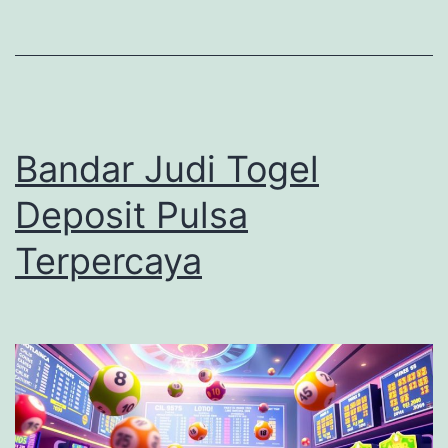
Indonesia
Bandar Judi Togel
Deposit Pulsa
Terpercaya