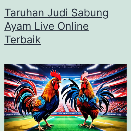
Taruhan Judi Sabung
Ayam Live Online
Terbaik