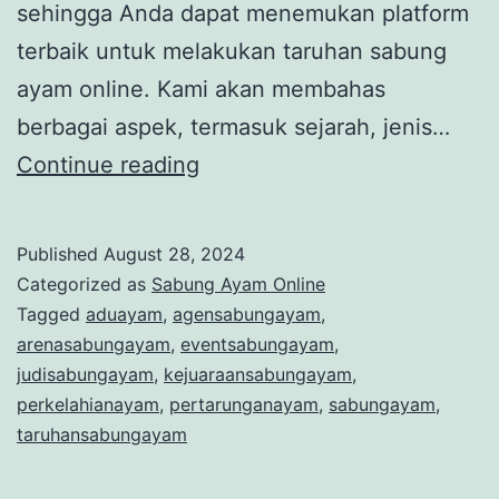
sehingga Anda dapat menemukan platform
terbaik untuk melakukan taruhan sabung
ayam online. Kami akan membahas
berbagai aspek, termasuk sejarah, jenis…
Situs
Continue reading
Judi
Sabung
Published
August 28, 2024
Ayam
Categorized as
Sabung Ayam Online
Online
Tagged
aduayam
,
agensabungayam
,
arenasabungayam
,
eventsabungayam
,
Terpopuler
judisabungayam
,
kejuaraansabungayam
,
Indonesia
perkelahianayam
,
pertarunganayam
,
sabungayam
,
taruhansabungayam