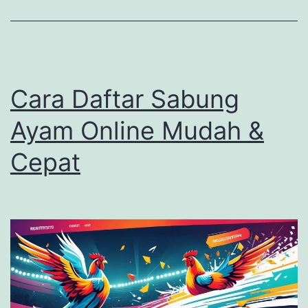
Cara Daftar Sabung
Ayam Online Mudah &
Cepat