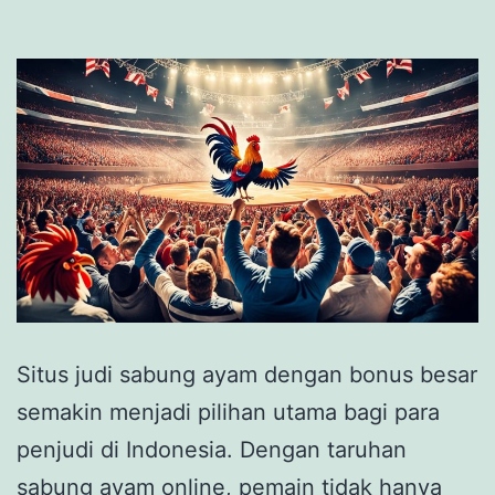
Situs judi sabung ayam dengan bonus besar
semakin menjadi pilihan utama bagi para
penjudi di Indonesia. Dengan taruhan
sabung ayam online, pemain tidak hanya