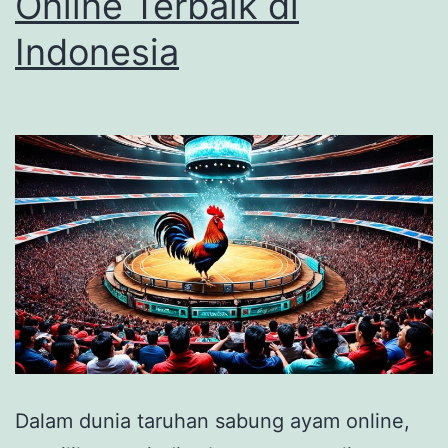
Online Terbaik di
Indonesia
Dalam dunia taruhan sabung ayam online,