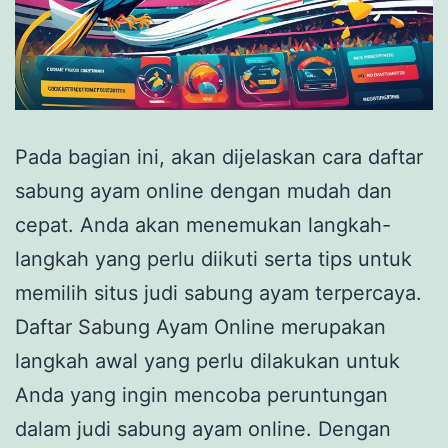
Pada bagian ini, akan dijelaskan cara daftar
sabung ayam online dengan mudah dan
cepat. Anda akan menemukan langkah-
langkah yang perlu diikuti serta tips untuk
memilih situs judi sabung ayam terpercaya.
Daftar Sabung Ayam Online merupakan
langkah awal yang perlu dilakukan untuk
Anda yang ingin mencoba peruntungan
dalam judi sabung ayam online. Dengan