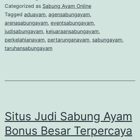
Sabung
Categorized as
Sabung Ayam Online
Ayam
Tagged
aduayam
,
agensabungayam
,
arenasabungayam
,
eventsabungayam
,
Online
judisabungayam
,
kejuaraansabungayam
,
Terlen
perkelahianayam
,
pertarunganayam
,
sabungayam
,
taruhansabungayam
Situs Judi Sabung Ayam
Bonus Besar Terpercaya