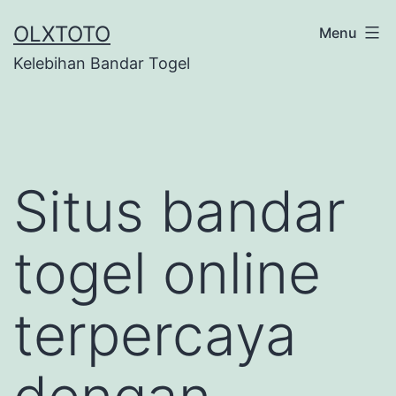
Skip
OLXTOTO
Menu
to
Kelebihan Bandar Togel
content
Situs bandar
togel online
terpercaya