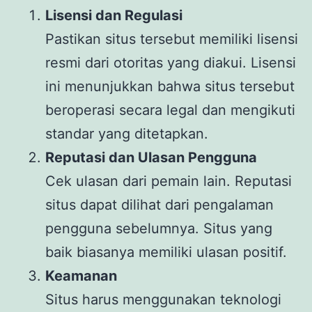
Lisensi dan Regulasi
Pastikan situs tersebut memiliki lisensi
resmi dari otoritas yang diakui. Lisensi
ini menunjukkan bahwa situs tersebut
beroperasi secara legal dan mengikuti
standar yang ditetapkan.
Reputasi dan Ulasan Pengguna
Cek ulasan dari pemain lain. Reputasi
situs dapat dilihat dari pengalaman
pengguna sebelumnya. Situs yang
baik biasanya memiliki ulasan positif.
Keamanan
Situs harus menggunakan teknologi