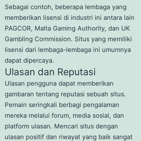
Sebagai contoh, beberapa lembaga yang
memberikan lisensi di industri ini antara lain
PAGCOR, Malta Gaming Authority, dan UK
Gambling Commission. Situs yang memiliki
lisensi dari lembaga-lembaga ini umumnya
dapat dipercaya.
Ulasan dan Reputasi
Ulasan pengguna dapat memberikan
gambaran tentang reputasi sebuah situs.
Pemain seringkali berbagi pengalaman
mereka melalui forum, media sosial, dan
platform ulasan. Mencari situs dengan
ulasan positif dan riwayat yang baik sangat