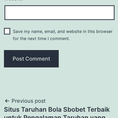
Save my name, email, and website in this browser
for the next time I comment.
Post
Previous post
Situs Taruhan Bola Sbobet Terbaik
navigation
untuk Pengalaman Taruhan yang