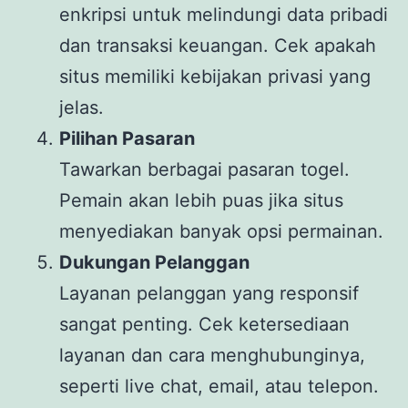
enkripsi untuk melindungi data pribadi
dan transaksi keuangan. Cek apakah
situs memiliki kebijakan privasi yang
jelas.
Pilihan Pasaran
Tawarkan berbagai pasaran togel.
Pemain akan lebih puas jika situs
menyediakan banyak opsi permainan.
Dukungan Pelanggan
Layanan pelanggan yang responsif
sangat penting. Cek ketersediaan
layanan dan cara menghubunginya,
seperti live chat, email, atau telepon.