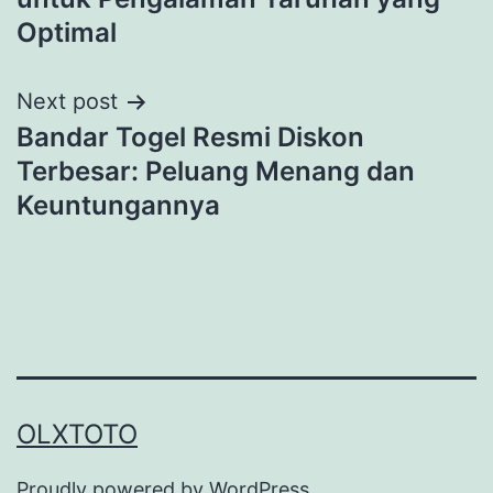
Optimal
Next post
Bandar Togel Resmi Diskon
Terbesar: Peluang Menang dan
Keuntungannya
OLXTOTO
Proudly powered by
WordPress
.