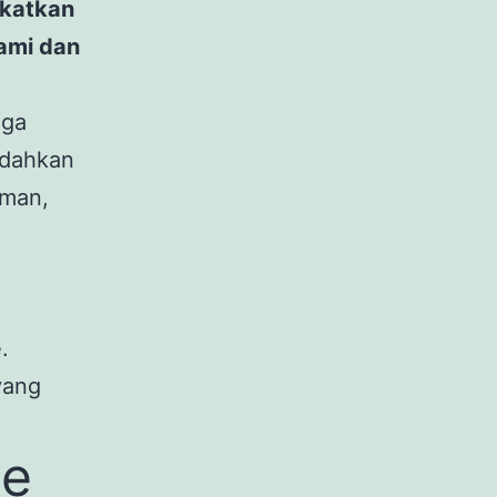
gkatkan
ami dan
uga
udahkan
aman,
.
yang
ne