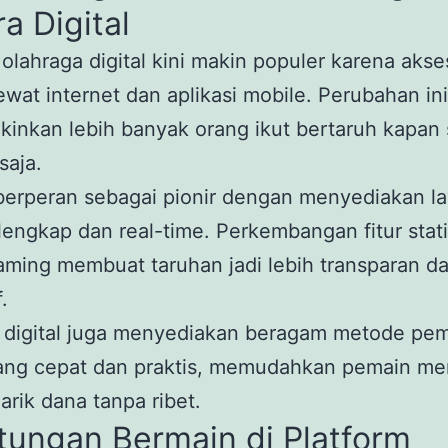
a Digital
olahraga digital kini makin populer karena aks
wat internet dan aplikasi mobile. Perubahan ini
nkan lebih banyak orang ikut bertaruh kapan 
saja.
berperan sebagai pionir dengan menyediakan l
lengkap dan real-time. Perkembangan fitur stati
eaming membuat taruhan jadi lebih transparan d
.
m digital juga menyediakan beragam metode pe
 yang cepat dan praktis, memudahkan pemain me
rik dana tanpa ribet.
tungan Bermain di Platform