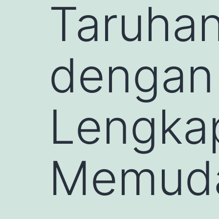
Taruhan
dengan F
Lengka
Memuda