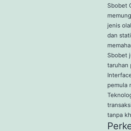
Sbobet O
memungk
jenis ol
dan stat
memaham
Sbobet j
taruhan 
Interfa
pemula 
Teknolo
transaks
tanpa kh
Perk