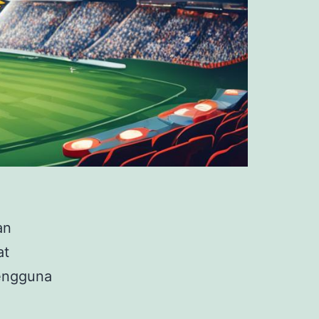
an
at
pengguna