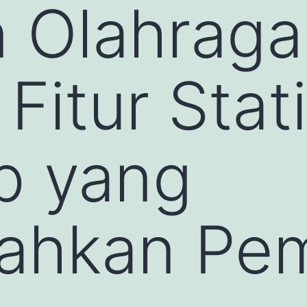
 Olahraga
itur Stati
p yang
hkan Pem