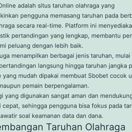
nline adalah situs taruhan olahraga yang
inkan pengguna memasang taruhan pada berb
ahraga secara real-time. Platform ini menyediak
istik pertandingan yang lengkap, membantu pe
i peluang dengan lebih baik.
uga menampilkan berbagai jenis taruhan, mulai 
pertandingan langsung hingga taruhan jangka 
ce yang mudah dipakai membuat Sbobet cocok 
maupun pemain berpengalaman.
gi yang digunakan sangat aman dan mendukun
i cepat, sehingga pengguna bisa fokus pada ta
awatir soal keamanan data dan dana.
embangan Taruhan Olahraga