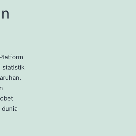
an
Platform
tatistik
aruhan.
n
bobet
i dunia