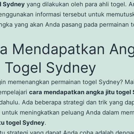
el Sydney
yang dilakukan oleh para ahli togel. 
enggunakan informasi tersebut untuk memutus
ngka yang akan Anda pasang pada permainan t
a Mendapatkan An
u Togel Sydney
gin memenangkan permainan togel Sydney? Ma
empelajari
cara mendapatkan angka jitu togel
 dahulu. Ada beberapa strategi dan trik yang d
 untuk meningkatkan peluang Anda dalam mem
tu togel Sydney
.
tu strategi yang dapat Anda coba adalah denga