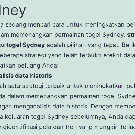
dney
da sedang mencari cara untuk meningkatkan pe
lam memenangkan permainan togel Sydney,
st
tu togel Sydney
adalah pilihan yang tepat. Beri
eberapa strategi yang telah terbukti efektif dal
atkan peluang Anda:
lisis data historis
ah satu strategi terbaik untuk meningkatkan pe
da dalam memenangkan permainan togel Sydne
gan menganalisis data historis. Dengan mempel
a keluaran togel Sydney sebelumnya, Anda dap
gidentifikasi pola dan tren yang mungkin terjad