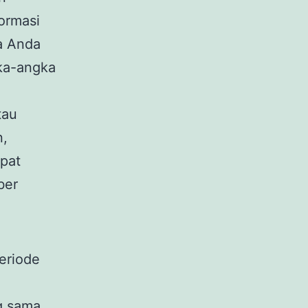
formasi
a Anda
ka-angka
tau
n,
apat
ber
eriode
g sama