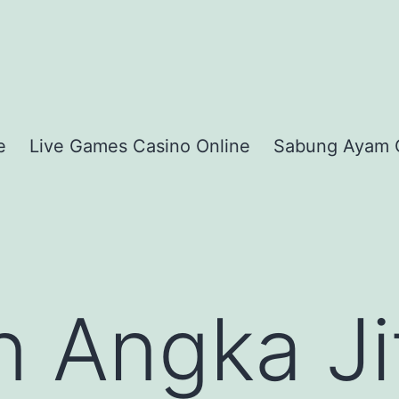
e
Live Games Casino Online
Sabung Ayam 
 Angka Ji