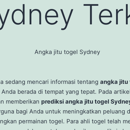
ydney Terk
da sedang mencari informasi tentang
angka jitu
, Anda berada di tempat yang tepat. Pada artikel 
an memberikan
prediksi angka jitu togel Sydne
rguna bagi Anda untuk meningkatkan peluang 
kan permainan togel. Para ahli togel telah m