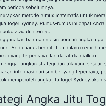
lam periode sebelumnya.
nerapkan metode rumus matematis untuk mera
ka togel Sydney. Rumus-rumus ini dapat Anda p
i buku atau di internet.
ggunakan bantuan mesin pencari angka togel 
un, Anda harus berhati-hati dalam memilih me
cari yang terpercaya dan dapat diandalkan.
enggabungkan strategi dan trik yang sesuai, 
akan informasi dari sumber yang tepercaya, p
tuk memperoleh angka jitu togel Sydney akan 
ategi Angka Jitu Tog