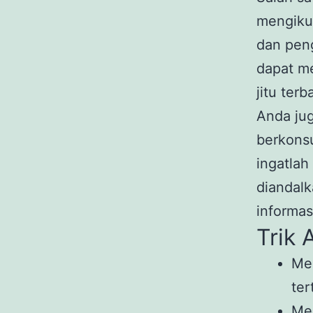
mengikut
dan pen
dapat m
jitu terb
Anda jug
berkonsu
ingatlah
diandalk
informas
Trik 
Mem
ter
Men