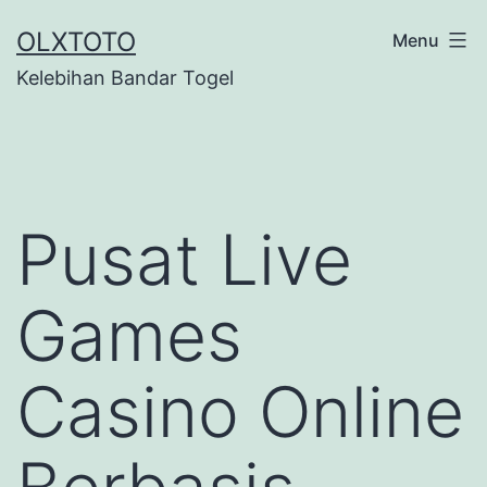
Skip
OLXTOTO
Menu
to
Kelebihan Bandar Togel
content
Pusat Live
Games
Casino Online