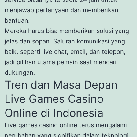
menjawab pertanyaan dan memberikan
bantuan.
Mereka harus bisa memberikan solusi yang
jelas dan sopan. Saluran komunikasi yang
baik, seperti live chat, email, dan telepon,
jadi pilihan utama pemain saat mencari
dukungan.
Tren dan Masa Depan
Live Games Casino
Online di Indonesia
Live games casino online terus mengalami
perubahan yang signifikan dalam teknologi