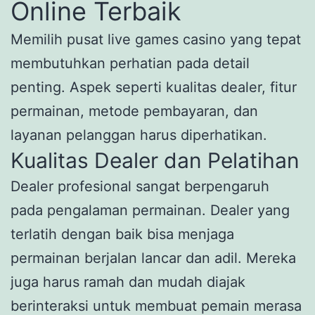
Online Terbaik
Memilih pusat live games casino yang tepat
membutuhkan perhatian pada detail
penting. Aspek seperti kualitas dealer, fitur
permainan, metode pembayaran, dan
layanan pelanggan harus diperhatikan.
Kualitas Dealer dan Pelatihan
Dealer profesional sangat berpengaruh
pada pengalaman permainan. Dealer yang
terlatih dengan baik bisa menjaga
permainan berjalan lancar dan adil. Mereka
juga harus ramah dan mudah diajak
berinteraksi untuk membuat pemain merasa