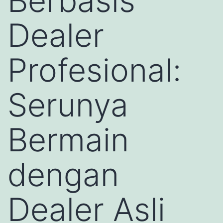
Berbasis
Dealer
Profesional:
Serunya
Bermain
dengan
Dealer Asli