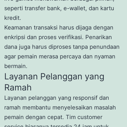
seperti transfer bank, e-wallet, dan kartu
kredit.
Keamanan transaksi harus dijaga dengan
enkripsi dan proses verifikasi. Penarikan
dana juga harus diproses tanpa penundaan
agar pemain merasa percaya dan nyaman
bermain.
Layanan Pelanggan yang
Ramah
Layanan pelanggan yang responsif dan
ramah membantu menyelesaikan masalah
pemain dengan cepat. Tim customer
service biasanya tersedia 24 jam untuk