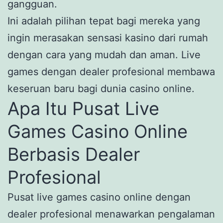
gangguan.
Ini adalah pilihan tepat bagi mereka yang
ingin merasakan sensasi kasino dari rumah
dengan cara yang mudah dan aman. Live
games dengan dealer profesional membawa
keseruan baru bagi dunia casino online.
Apa Itu Pusat Live
Games Casino Online
Berbasis Dealer
Profesional
Pusat live games casino online dengan
dealer profesional menawarkan pengalaman