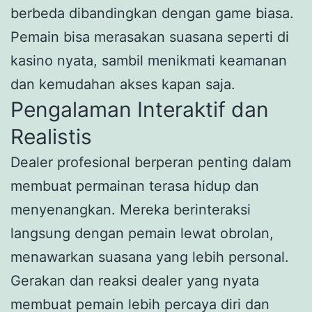
berbeda dibandingkan dengan game biasa.
Pemain bisa merasakan suasana seperti di
kasino nyata, sambil menikmati keamanan
dan kemudahan akses kapan saja.
Pengalaman Interaktif dan
Realistis
Dealer profesional berperan penting dalam
membuat permainan terasa hidup dan
menyenangkan. Mereka berinteraksi
langsung dengan pemain lewat obrolan,
menawarkan suasana yang lebih personal.
Gerakan dan reaksi dealer yang nyata
membuat pemain lebih percaya diri dan