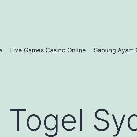
e
Live Games Casino Online
Sabung Ayam 
i Togel Sy