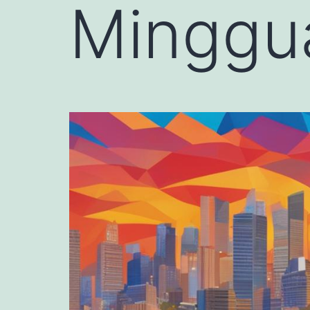
Minggua