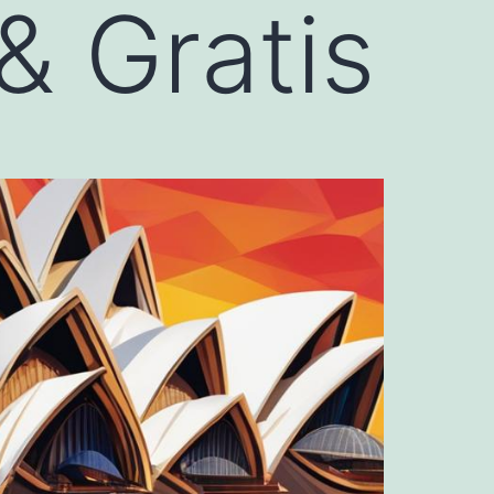
& Gratis