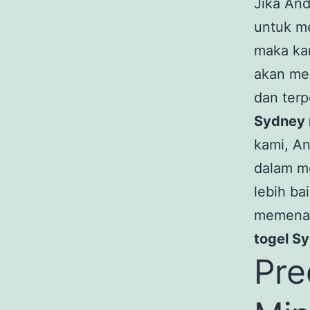
Jika An
untuk m
maka kam
akan me
dan terp
Sydney
kami, A
dalam m
lebih b
memenan
togel S
Pre