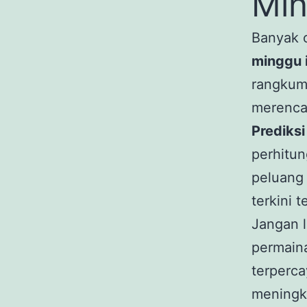
Min
Banyak o
minggu i
rangkum
merencan
Prediksi
perhitu
peluang
terkini 
Jangan 
permaina
terperca
meningka