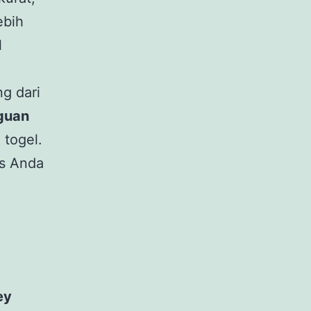
ebih
l
g dari
gguan
 togel.
s Anda
ey