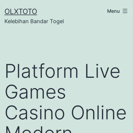
Skip
OLXTOTO
Menu
to
Kelebihan Bandar Togel
content
Platform Live
Games
Casino Online