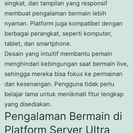
singkat, dan tampilan yang responsif
membuat pengalaman bermain lebih
nyaman. Platform juga kompatibel dengan
berbagai perangkat, seperti komputer,
tablet, dan smartphone.
Desain yang intuitif membantu pemain
menghindari kebingungan saat bermain live,
sehingga mereka bisa fokus ke permainan
dan kesenangan. Pengguna tidak perlu
belajar lama untuk menikmati fitur lengkap
yang disediakan.
Pengalaman Bermain di
Platform Server Ultra