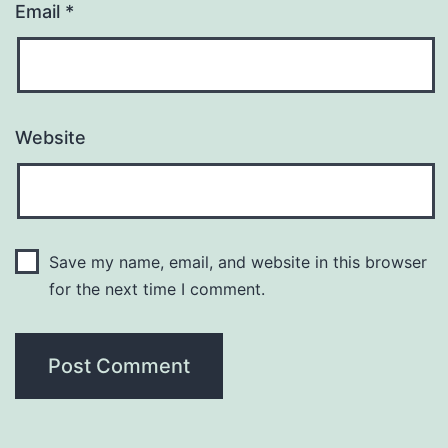
Email
*
Website
Save my name, email, and website in this browser
for the next time I comment.