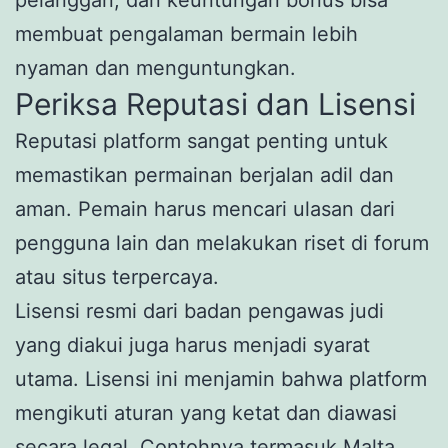
membuat pengalaman bermain lebih
nyaman dan menguntungkan.
Periksa Reputasi dan Lisensi
Reputasi platform sangat penting untuk
memastikan permainan berjalan adil dan
aman. Pemain harus mencari ulasan dari
pengguna lain dan melakukan riset di forum
atau situs terpercaya.
Lisensi resmi dari badan pengawas judi
yang diakui juga harus menjadi syarat
utama. Lisensi ini menjamin bahwa platform
mengikuti aturan yang ketat dan diawasi
secara legal. Contohnya termasuk Malta