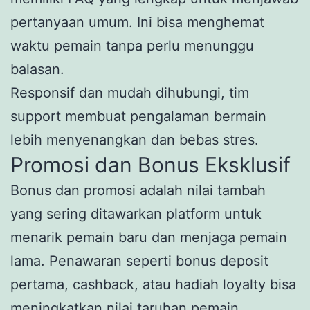
pertanyaan umum. Ini bisa menghemat
waktu pemain tanpa perlu menunggu
balasan.
Responsif dan mudah dihubungi, tim
support membuat pengalaman bermain
lebih menyenangkan dan bebas stres.
Promosi dan Bonus Eksklusif
Bonus dan promosi adalah nilai tambah
yang sering ditawarkan platform untuk
menarik pemain baru dan menjaga pemain
lama. Penawaran seperti bonus deposit
pertama, cashback, atau hadiah loyalty bisa
meningkatkan nilai taruhan pemain.