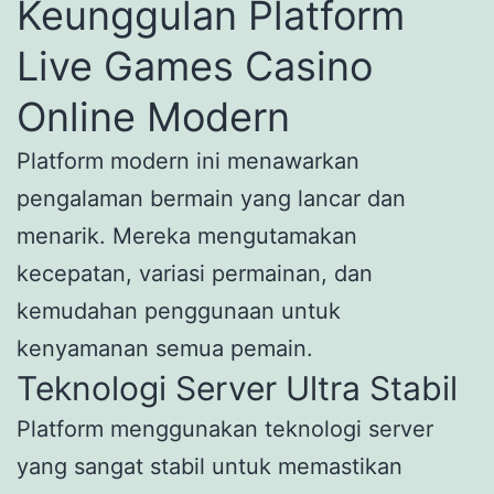
Keunggulan Platform
Live Games Casino
Online Modern
Platform modern ini menawarkan
pengalaman bermain yang lancar dan
menarik. Mereka mengutamakan
kecepatan, variasi permainan, dan
kemudahan penggunaan untuk
kenyamanan semua pemain.
Teknologi Server Ultra Stabil
Platform menggunakan teknologi server
yang sangat stabil untuk memastikan