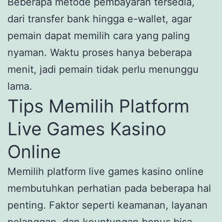
Beberapa metode pembayaran tersedia,
dari transfer bank hingga e-wallet, agar
pemain dapat memilih cara yang paling
nyaman. Waktu proses hanya beberapa
menit, jadi pemain tidak perlu menunggu
lama.
Tips Memilih Platform
Live Games Kasino
Online
Memilih platform live games kasino online
membutuhkan perhatian pada beberapa hal
penting. Faktor seperti keamanan, layanan
pelanggan, dan keuntungan bonus bisa