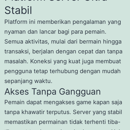
Stabil
Platform ini memberikan pengalaman yang
nyaman dan lancar bagi para pemain.
Semua aktivitas, mulai dari bermain hingga
transaksi, berjalan dengan cepat dan tanpa
masalah. Koneksi yang kuat juga membuat
pengguna tetap terhubung dengan mudah
sepanjang waktu.
Akses Tanpa Gangguan
Pemain dapat mengakses game kapan saja
tanpa khawatir terputus. Server yang stabil
memastikan permainan tidak terhenti tiba-