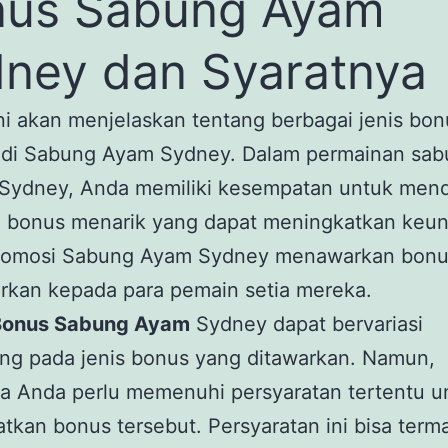
nus Sabung Ayam
ney dan Syaratnya
ni akan menjelaskan tentang berbagai jenis bo
a di Sabung Ayam Sydney. Dalam permainan sa
 Sydney, Anda memiliki kesempatan untuk men
i bonus menarik yang dapat meningkatkan keu
romosi Sabung Ayam Sydney menawarkan bonu
rkan kepada para pemain setia mereka.
Bonus Sabung Ayam
Sydney dapat bervariasi
ng pada jenis bonus yang ditawarkan. Namun,
 Anda perlu memenuhi persyaratan tertentu un
kan bonus tersebut. Persyaratan ini bisa term