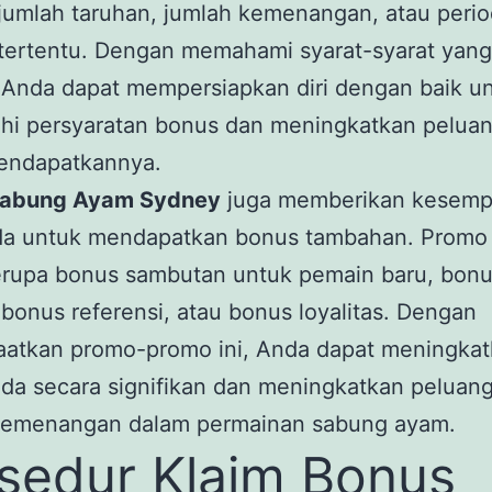
jumlah taruhan, jumlah kemenangan, atau peri
 tertentu. Dengan memahami syarat-syarat yang
 Anda dapat mempersiapkan diri dengan baik u
i persyaratan bonus dan meningkatkan pelua
endapatkannya.
Sabung Ayam Sydney
juga memberikan kesemp
da untuk mendapatkan bonus tambahan. Promo 
erupa bonus sambutan untuk pemain baru, bon
 bonus referensi, atau bonus loyalitas. Dengan
atkan promo-promo ini, Anda dapat meningka
da secara signifikan dan meningkatkan peluan
kemenangan dalam permainan sabung ayam.
sedur Klaim Bonus