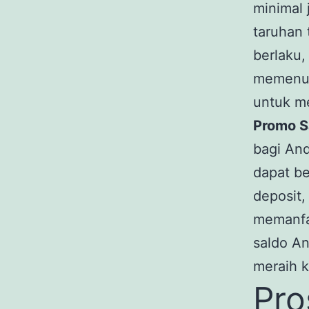
minimal 
taruhan
berlaku,
memenuh
untuk m
Promo 
bagi An
dapat b
deposit,
memanfa
saldo An
meraih 
Pro