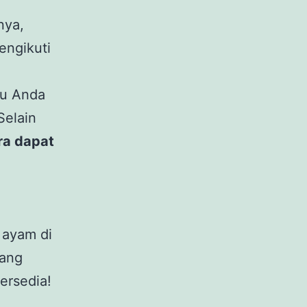
nya,
engikuti
tu Anda
Selain
ra dapat
 ayam di
yang
ersedia!