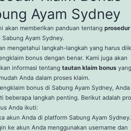
bung Ayam Sydney
ini akan memberikan panduan tentang
prosedur
i Sabung Ayam Sydney.
n mengetahui langkah-langkah yang harus diik
engklaim bonus dengan benar. Kami juga akan
kan informasi tentang
tautan klaim bonus
yang
udah Anda dalam proses klaim.
engklaim bonus di Sabung Ayam Sydney, Anda 
i beberapa langkah penting. Berikut adalah pr
us Anda ikuti:
ka akun Anda di platform Sabung Ayam Sydney.
gin ke akun Anda menggunakan username dan