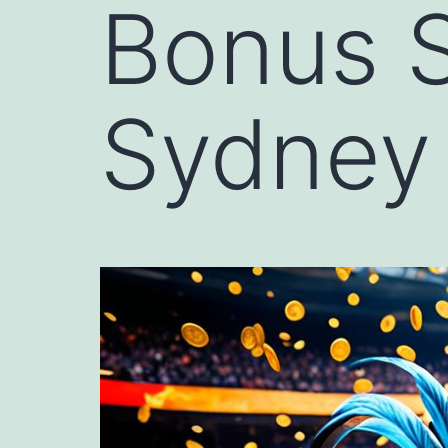
Bonus 
Sydney