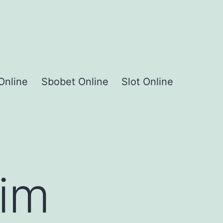
Online
Sbobet Online
Slot Online
aim