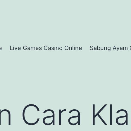
e
Live Games Casino Online
Sabung Ayam 
n Cara Kl