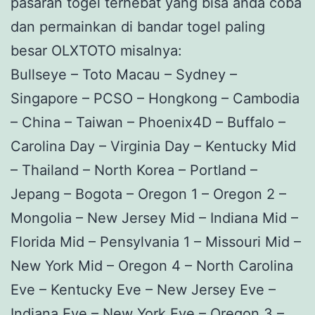
pasaran togel terhebat yang bisa anda coba
dan permainkan di bandar togel paling
besar OLXTOTO misalnya:
Bullseye – Toto Macau – Sydney –
Singapore – PCSO – Hongkong – Cambodia
– China – Taiwan – Phoenix4D – Buffalo –
Carolina Day – Virginia Day – Kentucky Mid
– Thailand – North Korea – Portland –
Jepang – Bogota – Oregon 1 – Oregon 2 –
Mongolia – New Jersey Mid – Indiana Mid –
Florida Mid – Pensylvania 1 – Missouri Mid –
New York Mid – Oregon 4 – North Carolina
Eve – Kentucky Eve – New Jersey Eve –
Indiana Eve – New York Eve – Oregon 3 –