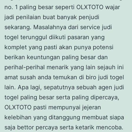
no. 1 paling besar seperti OLXTOTO wajar
jadi penilaian buat banyak penjudi
sekarang. Masalahnya dari service judi
togel terunggul diikuti pasaran yang
komplet yang pasti akan punya potensi
berikan keuntungan paling besar dan
perihal-perihal menarik yang lain sejauh ini
amat susah anda temukan di biro judi togel
lain. Apa lagi, sepatutnya sebuah agen judi
togel paling besar serta paling dipercaya,
OLXTOTO pasti mempunyai jejeran
kelebihan yang ditanggung membuat siapa
saja bettor percaya serta ketarik mencoba.