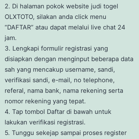
2. Di halaman pokok website judi togel
OLXTOTO, silakan anda click menu
“DAFTAR” atau dapat melalui live chat 24
jam.
3. Lengkapi formulir registrasi yang
disiapkan dengan menginput beberapa data
sah yang mencakup username, sandi,
verifikasi sandi, e-mail, no telephone,
referal, nama bank, nama rekening serta
nomor rekening yang tepat.
4. Tap tombol Daftar di bawah untuk
lakukan verifikasi registrasi.
5. Tunggu sekejap sampai proses register