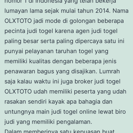
nomor 1 di Indonesia yang telah bekerja
lumayan lama sejak mulai tahun 2014. Nama
OLXTOTO jadi mode di golongan beberapa
pecinta judi togel karena agen judi togel
paling besar serta paling dipercaya satu ini
punyai pelayanan taruhan togel yang
memiliki kualitas dengan beberapa jenis
penawaran bagus yang disajikan. Lumrah
saja kalau waktu ini juga broker judi togel
OLXTOTO udah memiliki peserta yang udah
rasakan sendiri kayak apa bahagia dan
untungnya main judi togel online lewat biro
judi yang memiliki pengalaman.
Dalam memberinya satu kepuasan buat