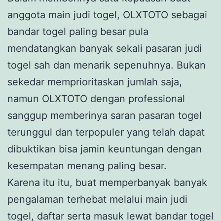
anggota main judi togel, OLXTOTO sebagai
bandar togel paling besar pula
mendatangkan banyak sekali pasaran judi
togel sah dan menarik sepenuhnya. Bukan
sekedar memprioritaskan jumlah saja,
namun OLXTOTO dengan professional
sanggup memberinya saran pasaran togel
terunggul dan terpopuler yang telah dapat
dibuktikan bisa jamin keuntungan dengan
kesempatan menang paling besar.
Karena itu itu, buat memperbanyak banyak
pengalaman terhebat melalui main judi
togel, daftar serta masuk lewat bandar togel