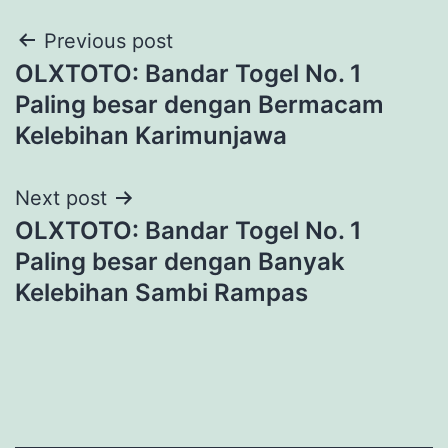
Post
Previous post
OLXTOTO: Bandar Togel No. 1
navigation
Paling besar dengan Bermacam
Kelebihan Karimunjawa
Next post
OLXTOTO: Bandar Togel No. 1
Paling besar dengan Banyak
Kelebihan Sambi Rampas