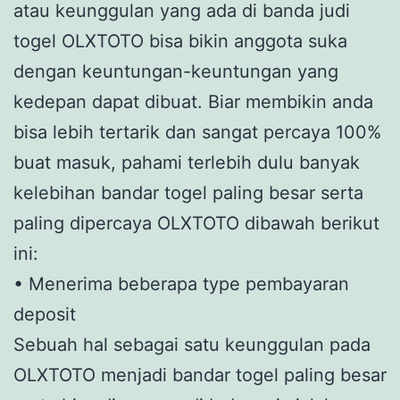
atau keunggulan yang ada di banda judi
togel OLXTOTO bisa bikin anggota suka
dengan keuntungan-keuntungan yang
kedepan dapat dibuat. Biar membikin anda
bisa lebih tertarik dan sangat percaya 100%
buat masuk, pahami terlebih dulu banyak
kelebihan bandar togel paling besar serta
paling dipercaya OLXTOTO dibawah berikut
ini:
• Menerima beberapa type pembayaran
deposit
Sebuah hal sebagai satu keunggulan pada
OLXTOTO menjadi bandar togel paling besar