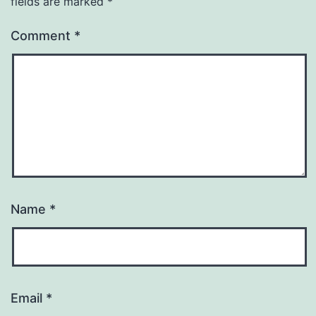
fields are marked
*
Comment
*
Name
*
Email
*