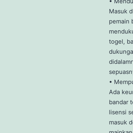
• Mendu
Masuk da
pemain b
menduku
togel, 
dukungan
didalamn
sepuasn
• Mempun
Ada keun
bandar t
lisensi s
masuk d
mainkan