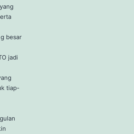
 yang
erta
ng besar
TO jadi
yang
k tiap-
ggulan
in