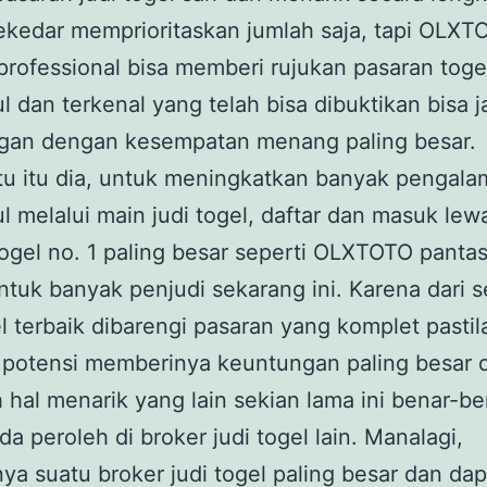
ekedar memprioritaskan jumlah saja, tapi OLXT
rofessional bisa memberi rujukan pasaran toge
l dan terkenal yang telah bisa dibuktikan bisa 
gan dengan kesempatan menang paling besar.
tu itu dia, untuk meningkatkan banyak pengal
l melalui main judi togel, daftar dan masuk lew
ogel no. 1 paling besar seperti OLXTOTO pantas
ntuk banyak penjudi sekarang ini. Karena dari s
el terbaik dibarengi pasaran yang komplet pasti
 potensi memberinya keuntungan paling besar 
 hal menarik yang lain sekian lama ini benar-be
da peroleh di broker judi togel lain. Manalagi,
ya suatu broker judi togel paling besar dan dap