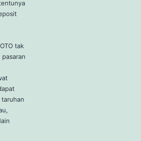
 tentunya
eposit
XOTO tak
 pasaran
wat
dapat
 taruhan
au,
lain