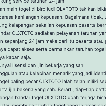
kung service taruhan 24 jam
n main togel di biro judi OLXTOTO tak kan biki
erasa kehilangan kepuasan. Bagaimana tidak, 
ng kelapangan sekalian kepuasan peserta ber
bandar OLXTOTO sediakan pelayanan taruhan ya
 sepanjang 24 jam maka dari itu peserta atau
ya dapat akses serta permainkan taruhan togel
ya kapan saja.
yai lisensi dan ijin bekerja yang sah
ggulan atau kelebihan menarik yang jadi identi
ogel paling besar OLXTOTO ialah telah miliki s
erta ijin bekerja yang sah. Berarti, tiap-tiap bet
engan bandar togel OLXTOTO udah terjaga bisa
 atau membuka taruhan togel dengan aman sek