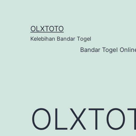
Skip
to
content
OLXTOTO
Kelebihan Bandar Togel
Bandar Togel Onlin
OLXTOT