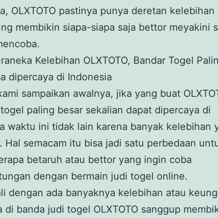
ya, OLXTOTO pastinya punya deretan kelebihan
ng membikin siapa-siapa saja bettor meyakini s
 mencoba.
eraneka Kelebihan OLXTOTO, Bandar Togel Pali
sa dipercaya di Indonesia
kami sampaikan awalnya, jika yang buat OLXTO
i togel paling besar sekalian dapat dipercaya di
a waktu ini tidak lain karena banyak kelebihan 
. Hal semacam itu bisa jadi satu perbedaan untu
erapa betaruh atau bettor yang ingin coba
ungan dengan bermain judi togel online.
ali dengan ada banyaknya kelebihan atau keun
a di banda judi togel OLXTOTO sanggup membik