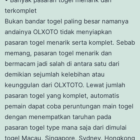
terkomplet
Bukan bandar togel paling besar namanya
andainya OLXOTO tidak menyiapkan
pasaran togel menarik serta komplet. Sebab
memang, pasaran togel menarik dan
bermacam jadi salah di antara satu dari
demikian sejumlah kelebihan atau
keunggulan dari OLXTOTO. Lewat jumlah
pasaran togel yang komplet, automatis
pemain dapat coba peruntungan main togel
dengan menempatkan taruhan pada
pasaran togel type mana saja dari dimulai
togel Macau, Singapore, Sydney, Hongkong