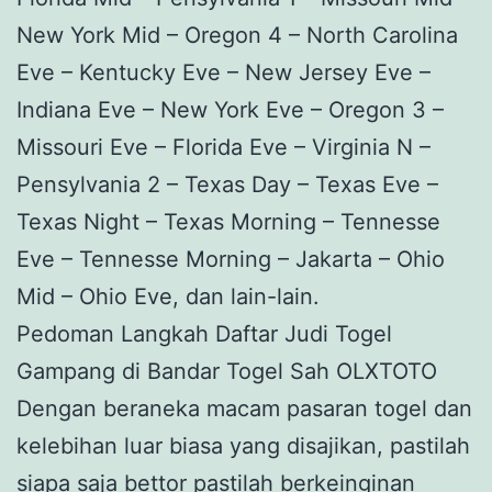
New York Mid – Oregon 4 – North Carolina
Eve – Kentucky Eve – New Jersey Eve –
Indiana Eve – New York Eve – Oregon 3 –
Missouri Eve – Florida Eve – Virginia N –
Pensylvania 2 – Texas Day – Texas Eve –
Texas Night – Texas Morning – Tennesse
Eve – Tennesse Morning – Jakarta – Ohio
Mid – Ohio Eve, dan lain-lain.
Pedoman Langkah Daftar Judi Togel
Gampang di Bandar Togel Sah OLXTOTO
Dengan beraneka macam pasaran togel dan
kelebihan luar biasa yang disajikan, pastilah
siapa saja bettor pastilah berkeinginan