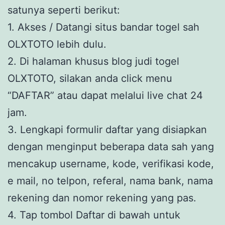
satunya seperti berikut:
1. Akses / Datangi situs bandar togel sah
OLXTOTO lebih dulu.
2. Di halaman khusus blog judi togel
OLXTOTO, silakan anda click menu
“DAFTAR” atau dapat melalui live chat 24
jam.
3. Lengkapi formulir daftar yang disiapkan
dengan menginput beberapa data sah yang
mencakup username, kode, verifikasi kode,
e mail, no telpon, referal, nama bank, nama
rekening dan nomor rekening yang pas.
4. Tap tombol Daftar di bawah untuk