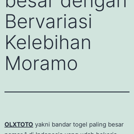
besar dengan
Bervariasi
Kelebihan
Moramo
OLXTOTO
yakni bandar togel paling besar