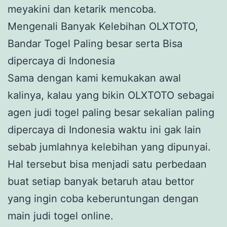
meyakini dan ketarik mencoba.
Mengenali Banyak Kelebihan OLXTOTO,
Bandar Togel Paling besar serta Bisa
dipercaya di Indonesia
Sama dengan kami kemukakan awal
kalinya, kalau yang bikin OLXTOTO sebagai
agen judi togel paling besar sekalian paling
dipercaya di Indonesia waktu ini gak lain
sebab jumlahnya kelebihan yang dipunyai.
Hal tersebut bisa menjadi satu perbedaan
buat setiap banyak betaruh atau bettor
yang ingin coba keberuntungan dengan
main judi togel online.