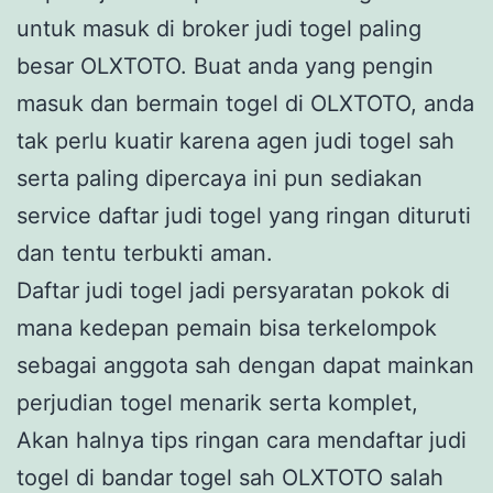
untuk masuk di broker judi togel paling
besar OLXTOTO. Buat anda yang pengin
masuk dan bermain togel di OLXTOTO, anda
tak perlu kuatir karena agen judi togel sah
serta paling dipercaya ini pun sediakan
service daftar judi togel yang ringan dituruti
dan tentu terbukti aman.
Daftar judi togel jadi persyaratan pokok di
mana kedepan pemain bisa terkelompok
sebagai anggota sah dengan dapat mainkan
perjudian togel menarik serta komplet,
Akan halnya tips ringan cara mendaftar judi
togel di bandar togel sah OLXTOTO salah