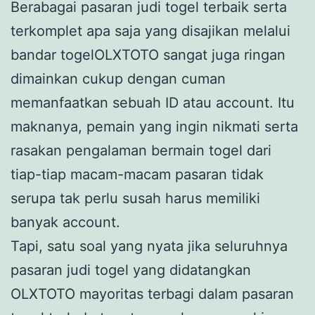
Berabagai pasaran judi togel terbaik serta
terkomplet apa saja yang disajikan melalui
bandar togelOLXTOTO sangat juga ringan
dimainkan cukup dengan cuman
memanfaatkan sebuah ID atau account. Itu
maknanya, pemain yang ingin nikmati serta
rasakan pengalaman bermain togel dari
tiap-tiap macam-macam pasaran tidak
serupa tak perlu susah harus memiliki
banyak account.
Tapi, satu soal yang nyata jika seluruhnya
pasaran judi togel yang didatangkan
OLXTOTO mayoritas terbagi dalam pasaran