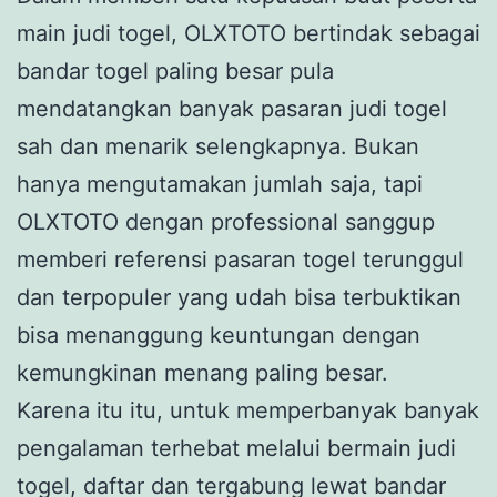
main judi togel, OLXTOTO bertindak sebagai
bandar togel paling besar pula
mendatangkan banyak pasaran judi togel
sah dan menarik selengkapnya. Bukan
hanya mengutamakan jumlah saja, tapi
OLXTOTO dengan professional sanggup
memberi referensi pasaran togel terunggul
dan terpopuler yang udah bisa terbuktikan
bisa menanggung keuntungan dengan
kemungkinan menang paling besar.
Karena itu itu, untuk memperbanyak banyak
pengalaman terhebat melalui bermain judi
togel, daftar dan tergabung lewat bandar