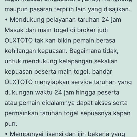
maupun pasaran terpilih lain yang disajikan.
• Mendukung pelayanan taruhan 24 jam
Masuk dan main togel di broker judi
OLXTOTO tak kan bikin pemain berasa
kehilangan kepuasan. Bagaimana tidak,
untuk mendukung kelapangan sekalian
kepuasan peserta main togel, bandar
OLXTOTO menyiapkan service taruhan yang
dukungan waktu 24 jam hingga peserta
atau pemain didalamnya dapat akses serta
permainkan taruhan togel sepuasnya kapan
pun.
• Mempunyai lisensi dan ijin bekerja yang