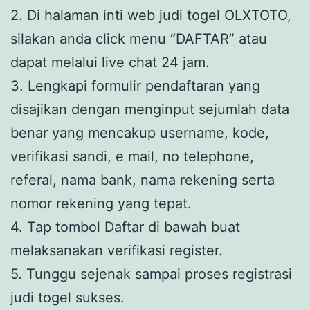
2. Di halaman inti web judi togel OLXTOTO,
silakan anda click menu “DAFTAR” atau
dapat melalui live chat 24 jam.
3. Lengkapi formulir pendaftaran yang
disajikan dengan menginput sejumlah data
benar yang mencakup username, kode,
verifikasi sandi, e mail, no telephone,
referal, nama bank, nama rekening serta
nomor rekening yang tepat.
4. Tap tombol Daftar di bawah buat
melaksanakan verifikasi register.
5. Tunggu sejenak sampai proses registrasi
judi togel sukses.