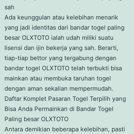
sah
Ada keunggulan atau kelebihan menarik
yang jadi identitas dari bandar togel paling
besar OLXTOTO ialah udah miliki suatu
lisensi dan ijin bekerja yang sah. Berarti,
tiap-tiap bettor yang tergabung dengan
bandar togel OLXTOTO telah terbukti bisa
mainkan atau membuka taruhan togel
dengan aman sekalian mempermudah.
Daftar Komplet Pasaran Togel Terpilih yang
Bisa Anda Permainkan di Bandar Togel
Paling besar OLXTOTO
Antara demikian beberapa kelebihan, pasti