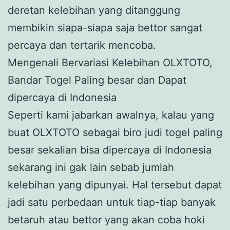
deretan kelebihan yang ditanggung
membikin siapa-siapa saja bettor sangat
percaya dan tertarik mencoba.
Mengenali Bervariasi Kelebihan OLXTOTO,
Bandar Togel Paling besar dan Dapat
dipercaya di Indonesia
Seperti kami jabarkan awalnya, kalau yang
buat OLXTOTO sebagai biro judi togel paling
besar sekalian bisa dipercaya di Indonesia
sekarang ini gak lain sebab jumlah
kelebihan yang dipunyai. Hal tersebut dapat
jadi satu perbedaan untuk tiap-tiap banyak
betaruh atau bettor yang akan coba hoki