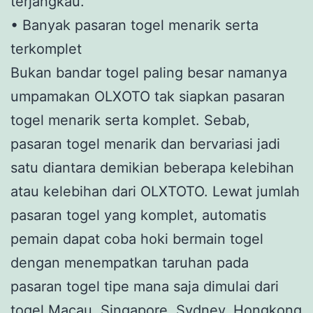
terjangkau.
• Banyak pasaran togel menarik serta
terkomplet
Bukan bandar togel paling besar namanya
umpamakan OLXOTO tak siapkan pasaran
togel menarik serta komplet. Sebab,
pasaran togel menarik dan bervariasi jadi
satu diantara demikian beberapa kelebihan
atau kelebihan dari OLXTOTO. Lewat jumlah
pasaran togel yang komplet, automatis
pemain dapat coba hoki bermain togel
dengan menempatkan taruhan pada
pasaran togel tipe mana saja dimulai dari
togel Macau, Singapore, Sydney, Hongkong