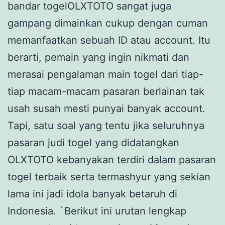
bandar togelOLXTOTO sangat juga
gampang dimainkan cukup dengan cuman
memanfaatkan sebuah ID atau account. Itu
berarti, pemain yang ingin nikmati dan
merasai pengalaman main togel dari tiap-
tiap macam-macam pasaran berlainan tak
usah susah mesti punyai banyak account.
Tapi, satu soal yang tentu jika seluruhnya
pasaran judi togel yang didatangkan
OLXTOTO kebanyakan terdiri dalam pasaran
togel terbaik serta termashyur yang sekian
lama ini jadi idola banyak betaruh di
Indonesia. `Berikut ini urutan lengkap