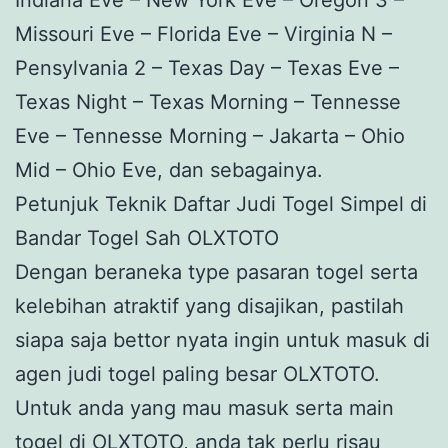
Missouri Eve – Florida Eve – Virginia N –
Pensylvania 2 – Texas Day – Texas Eve –
Texas Night – Texas Morning – Tennesse
Eve – Tennesse Morning – Jakarta – Ohio
Mid – Ohio Eve, dan sebagainya.
Petunjuk Teknik Daftar Judi Togel Simpel di
Bandar Togel Sah OLXTOTO
Dengan beraneka type pasaran togel serta
kelebihan atraktif yang disajikan, pastilah
siapa saja bettor nyata ingin untuk masuk di
agen judi togel paling besar OLXTOTO.
Untuk anda yang mau masuk serta main
togel di OLXTOTO, anda tak perlu risau