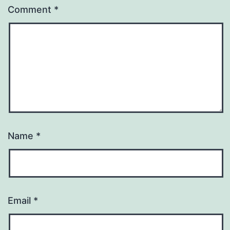
Comment
*
Name
*
Email
*