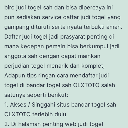
biro judi togel sah dan bisa dipercaya ini
pun sediakan service daftar judi togel yang
gampang dituruti serta nyata terbukti aman.
Daftar judi togel jadi prasyarat penting di
mana kedepan pemain bisa berkumpul jadi
anggota sah dengan dapat mainkan
perjudian togel menarik dan komplet,
Adapun tips ringan cara mendaftar judi
togel di bandar togel sah OLXTOTO salah
satunya seperti berikut:
1. Akses / Singgahi situs bandar togel sah
OLXTOTO terlebih dulu.
2. Di halaman penting web judi togel