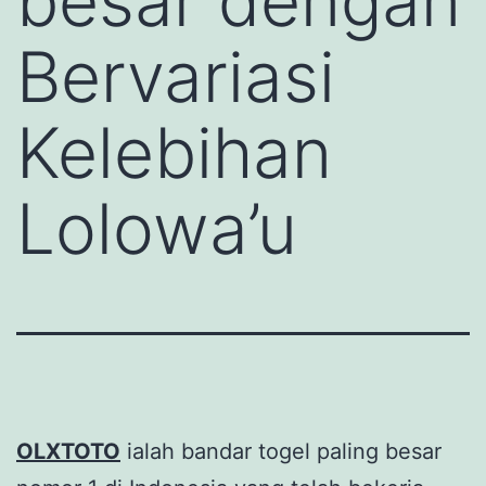
besar dengan
Bervariasi
Kelebihan
Lolowa’u
OLXTOTO
ialah bandar togel paling besar