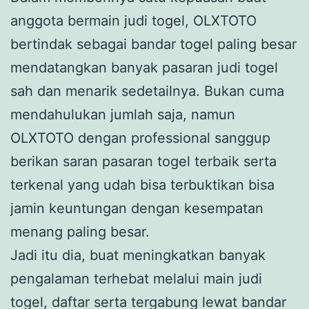
anggota bermain judi togel, OLXTOTO
bertindak sebagai bandar togel paling besar
mendatangkan banyak pasaran judi togel
sah dan menarik sedetailnya. Bukan cuma
mendahulukan jumlah saja, namun
OLXTOTO dengan professional sanggup
berikan saran pasaran togel terbaik serta
terkenal yang udah bisa terbuktikan bisa
jamin keuntungan dengan kesempatan
menang paling besar.
Jadi itu dia, buat meningkatkan banyak
pengalaman terhebat melalui main judi
togel, daftar serta tergabung lewat bandar