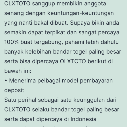
OLXTOTO sanggup membikin anggota
senang dengan keuntungan-keuntungan
yang nanti bakal dibuat. Supaya bikin anda
semakin dapat terpikat dan sangat percaya
100% buat tergabung, pahami lebih dahulu
banyak kelebihan bandar togel paling besar
serta bisa dipercaya OLXTOTO berikut di
bawah ini:
• Menerima pelbagai model pembayaran
deposit
Satu perihal sebagai satu keunggulan dari
OLXTOTO selaku bandar togel paling besar
serta dapat dipercaya di Indonesia