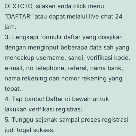
OLXTOTO, silakan anda click menu
“DAFTAR” atau dapat melalui live chat 24
jam.
3. Lengkapi formulir daftar yang disajikan
dengan menginput beberapa data sah yang
mencakup username, sandi, verifikasi kode,
e-mail, no telephone, referal, nama bank,
nama rekening dan nomor rekening yang
tepat.
4. Tap tombol Daftar di bawah untuk
lakukan verifikasi registrasi.
5. Tunggu sejenak sampai proses registrasi
judi togel sukses.