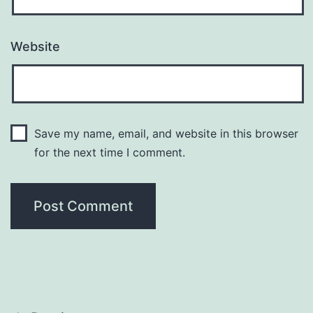
Website
Save my name, email, and website in this browser
for the next time I comment.