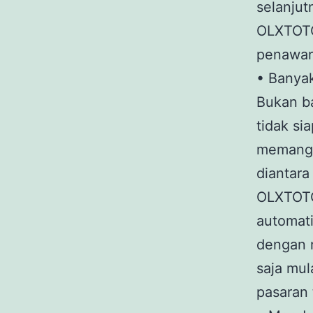
selanjut
OLXTOTO
penawara
• Banyak
Bukan b
tidak si
memang, 
diantara
OLXTOTO
automat
dengan 
saja mul
pasaran 