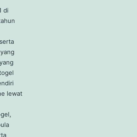
 di
 tahun
serta
 yang
 yang
togel
ndiri
ne lewat
gel,
pula
rta