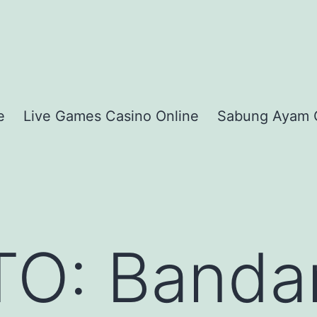
e
Live Games Casino Online
Sabung Ayam 
O: Bandar