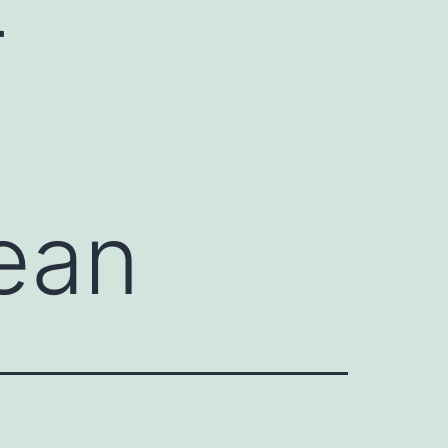
r
i
ean