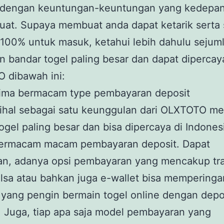
 dengan keuntungan-keuntungan yang kedepa
uat. Supaya membuat anda dapat ketarik serta
100% untuk masuk, ketahui lebih dahulu sejum
n bandar togel paling besar dan dapat dipercay
 dibawah ini:
ima bermacam type pembayaran deposit
ihal sebagai satu keunggulan dari OLXTOTO me
ogel paling besar dan bisa dipercaya di Indonesi
bermacam macam pembayaran deposit. Dapat
kan, adanya opsi pembayaran yang mencakup tr
lsa atau bahkan juga e-wallet bisa memperinga
yang pengin bermain togel online dengan depo
. Juga, tiap apa saja model pembayaran yang