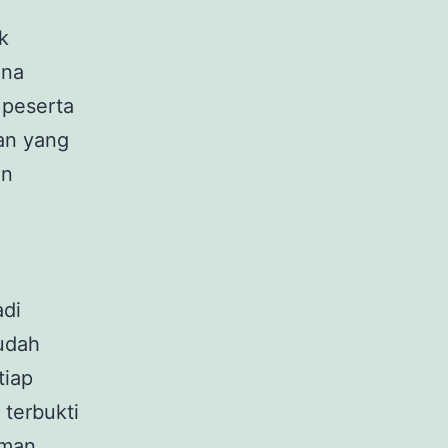
k
ana
 peserta
an yang
in
adi
 udah
tiap
terbukti
aman