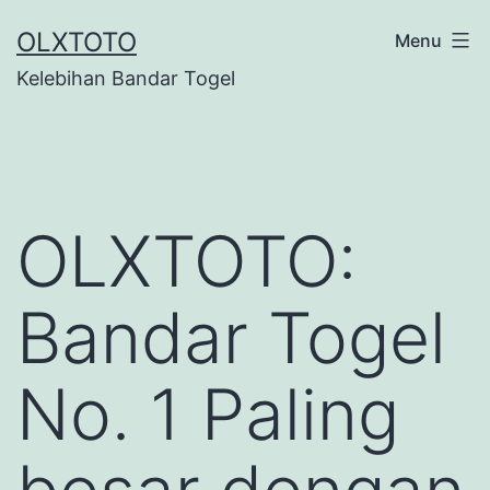
Skip
OLXTOTO
Menu
to
Kelebihan Bandar Togel
content
OLXTOTO:
Bandar Togel
No. 1 Paling