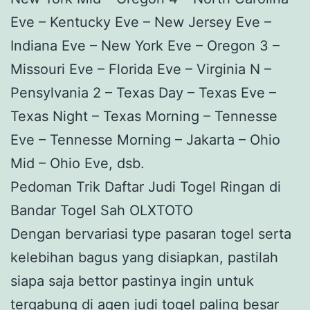
Eve – Kentucky Eve – New Jersey Eve –
Indiana Eve – New York Eve – Oregon 3 –
Missouri Eve – Florida Eve – Virginia N –
Pensylvania 2 – Texas Day – Texas Eve –
Texas Night – Texas Morning – Tennesse
Eve – Tennesse Morning – Jakarta – Ohio
Mid – Ohio Eve, dsb.
Pedoman Trik Daftar Judi Togel Ringan di
Bandar Togel Sah OLXTOTO
Dengan bervariasi type pasaran togel serta
kelebihan bagus yang disiapkan, pastilah
siapa saja bettor pastinya ingin untuk
tergabung di agen judi togel paling besar