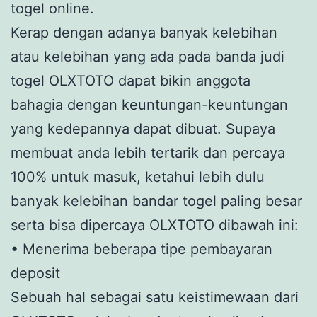
togel online.
Kerap dengan adanya banyak kelebihan
atau kelebihan yang ada pada banda judi
togel OLXTOTO dapat bikin anggota
bahagia dengan keuntungan-keuntungan
yang kedepannya dapat dibuat. Supaya
membuat anda lebih tertarik dan percaya
100% untuk masuk, ketahui lebih dulu
banyak kelebihan bandar togel paling besar
serta bisa dipercaya OLXTOTO dibawah ini:
• Menerima beberapa tipe pembayaran
deposit
Sebuah hal sebagai satu keistimewaan dari