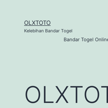
Skip
to
content
OLXTOTO
Kelebihan Bandar Togel
Bandar Togel Onlin
OLXTOT