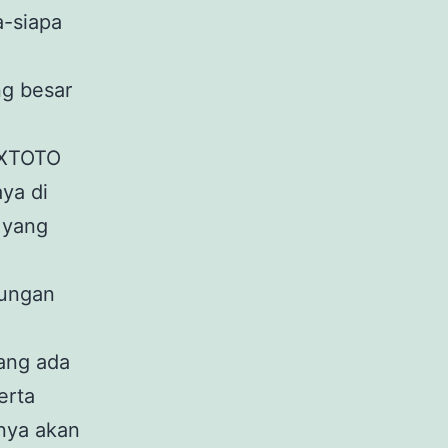
a-siapa
ng besar
OLXTOTO
aya di
 yang
tungan
ang ada
erta
nya akan