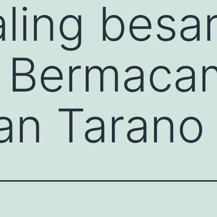
aling besa
 Bermaca
an Tarano