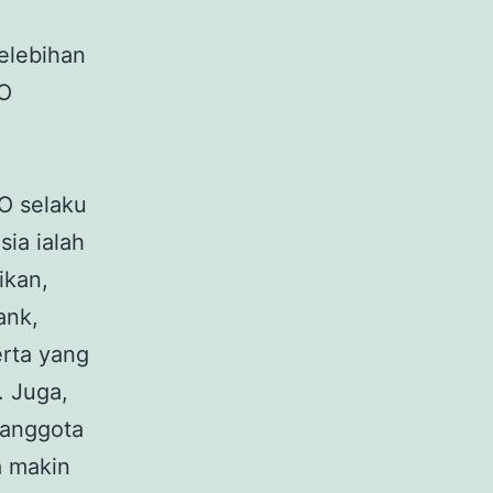
elebihan
TO
O selaku
sia ialah
ikan,
ank,
erta yang
. Juga,
 anggota
a makin