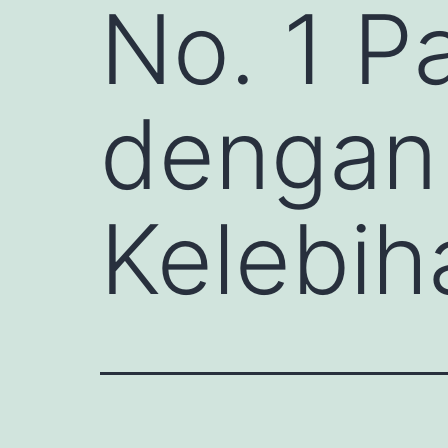
No. 1 P
dengan
Kelebih