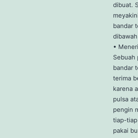
dibuat.
meyakini
bandar t
dibawah 
• Mener
Sebuah 
bandar t
terima b
karena 
pulsa at
pengin m
tiap-ti
pakai bu