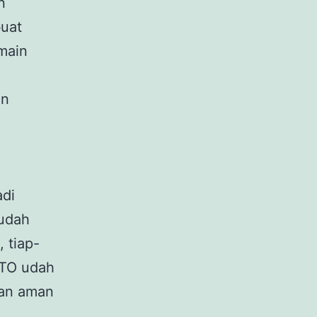
n
buat
main
in
adi
 udah
, tiap-
OTO udah
gan aman