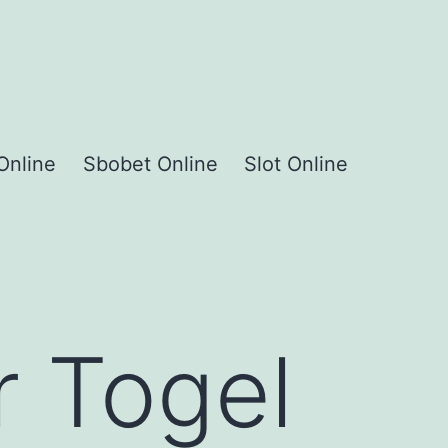
Online
Sbobet Online
Slot Online
 Togel