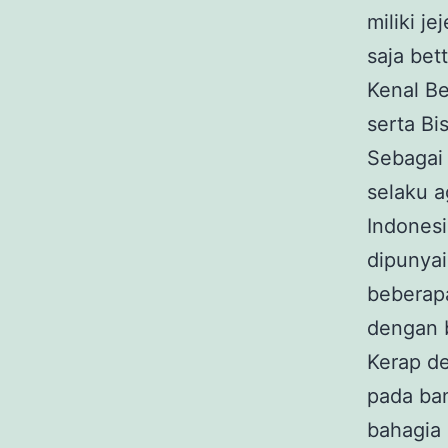
miliki j
saja bet
Kenal B
serta Bi
Sebagai 
selaku a
Indonesi
dipunyai
beberapa
dengan b
Kerap d
pada ba
bahagia