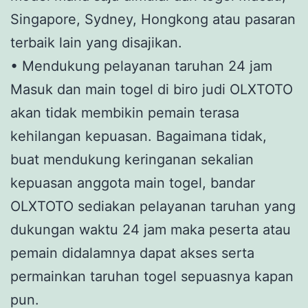
Singapore, Sydney, Hongkong atau pasaran
terbaik lain yang disajikan.
• Mendukung pelayanan taruhan 24 jam
Masuk dan main togel di biro judi OLXTOTO
akan tidak membikin pemain terasa
kehilangan kepuasan. Bagaimana tidak,
buat mendukung keringanan sekalian
kepuasan anggota main togel, bandar
OLXTOTO sediakan pelayanan taruhan yang
dukungan waktu 24 jam maka peserta atau
pemain didalamnya dapat akses serta
permainkan taruhan togel sepuasnya kapan
pun.