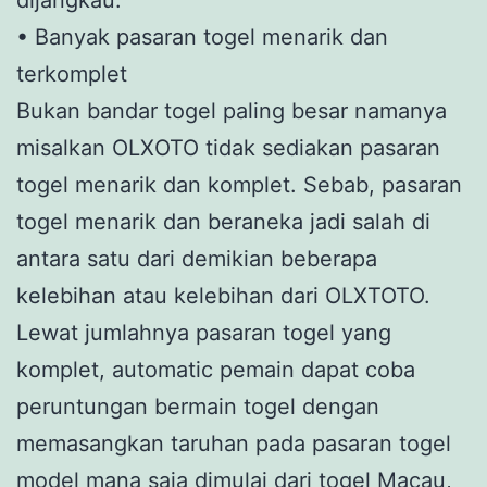
• Banyak pasaran togel menarik dan
terkomplet
Bukan bandar togel paling besar namanya
misalkan OLXOTO tidak sediakan pasaran
togel menarik dan komplet. Sebab, pasaran
togel menarik dan beraneka jadi salah di
antara satu dari demikian beberapa
kelebihan atau kelebihan dari OLXTOTO.
Lewat jumlahnya pasaran togel yang
komplet, automatic pemain dapat coba
peruntungan bermain togel dengan
memasangkan taruhan pada pasaran togel
model mana saja dimulai dari togel Macau,