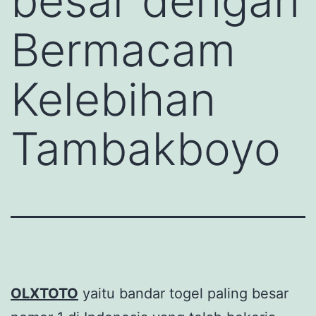
besar dengan
Bermacam
Kelebihan
Tambakboyo
OLXTOTO
yaitu bandar togel paling besar