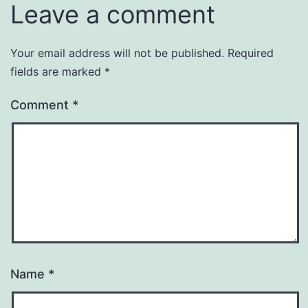
Leave a comment
Your email address will not be published.
Required
fields are marked
*
Comment
*
Name
*