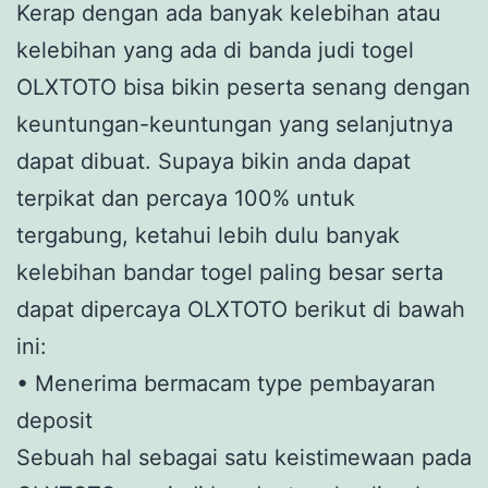
Kerap dengan ada banyak kelebihan atau
kelebihan yang ada di banda judi togel
OLXTOTO bisa bikin peserta senang dengan
keuntungan-keuntungan yang selanjutnya
dapat dibuat. Supaya bikin anda dapat
terpikat dan percaya 100% untuk
tergabung, ketahui lebih dulu banyak
kelebihan bandar togel paling besar serta
dapat dipercaya OLXTOTO berikut di bawah
ini:
• Menerima bermacam type pembayaran
deposit
Sebuah hal sebagai satu keistimewaan pada