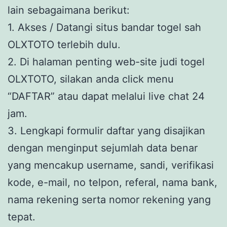
lain sebagaimana berikut:
1. Akses / Datangi situs bandar togel sah
OLXTOTO terlebih dulu.
2. Di halaman penting web-site judi togel
OLXTOTO, silakan anda click menu
“DAFTAR” atau dapat melalui live chat 24
jam.
3. Lengkapi formulir daftar yang disajikan
dengan menginput sejumlah data benar
yang mencakup username, sandi, verifikasi
kode, e-mail, no telpon, referal, nama bank,
nama rekening serta nomor rekening yang
tepat.