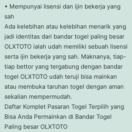
• Mempunyai lisensi dan ijin bekerja yang
sah
Ada kelebihan atau kelebihan menarik yang
jadi identitas dari bandar togel paling besar
OLXTOTO ialah udah memiliki sebuah lisensi
serta ijin bekerja yang sah. Maknanya, tiap-
tiap bettor yang tergabung dengan bandar
togel OLXTOTO udah teruji bisa mainkan
atau membuka taruhan togel dengan aman
sekalian mempermudah.
Daftar Komplet Pasaran Togel Terpilih yang
Bisa Anda Permainkan di Bandar Togel
Paling besar OLXTOTO