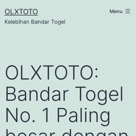
Skip
OLXTOTO
Menu
to
Kelebihan Bandar Togel
content
OLXTOTO:
Bandar Togel
No. 1 Paling