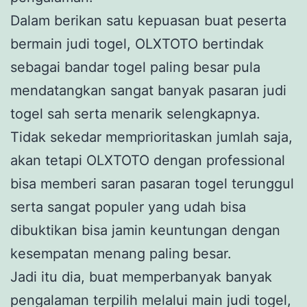
Dalam berikan satu kepuasan buat peserta
bermain judi togel, OLXTOTO bertindak
sebagai bandar togel paling besar pula
mendatangkan sangat banyak pasaran judi
togel sah serta menarik selengkapnya.
Tidak sekedar memprioritaskan jumlah saja,
akan tetapi OLXTOTO dengan professional
bisa memberi saran pasaran togel terunggul
serta sangat populer yang udah bisa
dibuktikan bisa jamin keuntungan dengan
kesempatan menang paling besar.
Jadi itu dia, buat memperbanyak banyak
pengalaman terpilih melalui main judi togel,