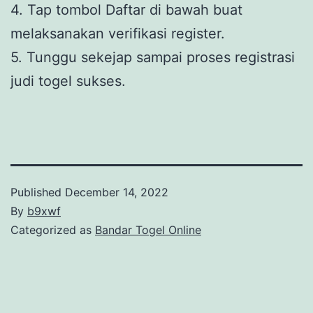
4. Tap tombol Daftar di bawah buat
melaksanakan verifikasi register.
5. Tunggu sekejap sampai proses registrasi
judi togel sukses.
Published
December 14, 2022
By
b9xwf
Categorized as
Bandar Togel Online