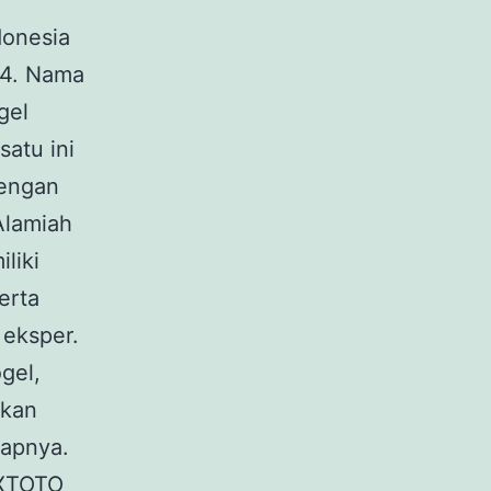
donesia
14. Nama
gel
satu ini
dengan
Alamiah
liki
erta
 eksper.
gel,
gkan
kapnya.
LXTOTO