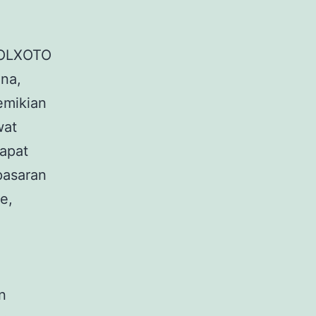
 OLXOTO
ena,
emikian
wat
dapat
pasaran
e,
n