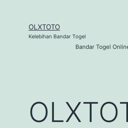
Skip
to
content
OLXTOTO
Kelebihan Bandar Togel
Bandar Togel Onlin
OLXTOT