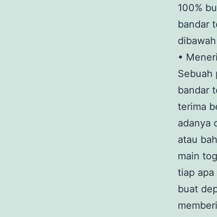
100% bua
bandar t
dibawah 
• Mener
Sebuah 
bandar t
terima 
adanya 
atau ba
main tog
tiap apa
buat dep
memberi