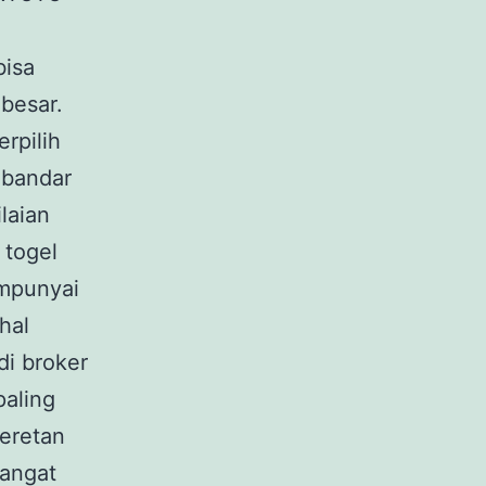
bisa
besar.
rpilih
 bandar
laian
 togel
empunyai
hal
di broker
paling
deretan
sangat