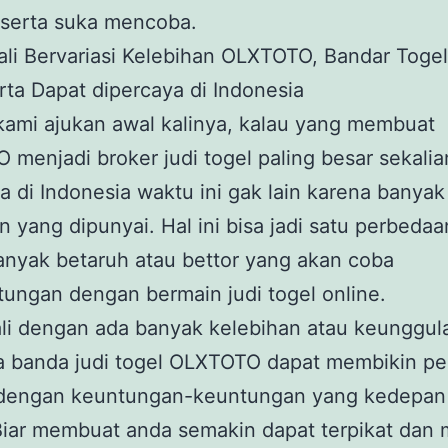
 serta suka mencoba.
i Bervariasi Kelebihan OLXTOTO, Bandar Togel
rta Dapat dipercaya di Indonesia
kami ajukan awal kalinya, kalau yang membuat
menjadi broker judi togel paling besar sekalia
a di Indonesia waktu ini gak lain karena banyak
n yang dipunyai. Hal ini bisa jadi satu perbeda
anyak betaruh atau bettor yang akan coba
ungan dengan bermain judi togel online.
ali dengan ada banyak kelebihan atau keunggul
a banda judi togel OLXTOTO dapat membikin pe
dengan keuntungan-keuntungan yang kedepan
Biar membuat anda semakin dapat terpikat dan 