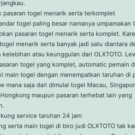
rjangkau.
 pasaran togel menarik serta terkomplet
andar togel paling besar namanya umpamakan
apkan pasaran togel menarik serta komplet. Kar
togel menarik serta banyak jadi satu diantara d
h kelebihan atau keunggulan dari OLXTOTO. Le
asaran togel yang komplet, automatic pemain 
ki main togel dengan menempatkan taruhan di 
pe mana saja dari dimulai togel Macau, Singapor
 Hongkong maupun pasaran terhebat lain yang
n.
kung service taruhan 24 jam
g serta main togel di biro judi OLXTOTO tak ka