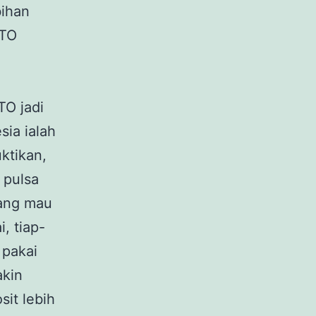
bihan
OTO
TO jadi
sia ialah
ktikan,
 pulsa
yang mau
, tiap-
 pakai
akin
it lebih