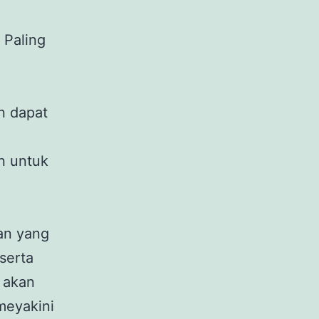
 Paling
n dapat
an untuk
an yang
serta
 akan
meyakini