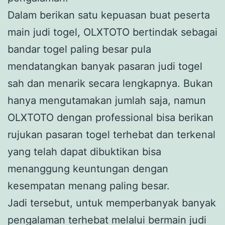
Dalam berikan satu kepuasan buat peserta
main judi togel, OLXTOTO bertindak sebagai
bandar togel paling besar pula
mendatangkan banyak pasaran judi togel
sah dan menarik secara lengkapnya. Bukan
hanya mengutamakan jumlah saja, namun
OLXTOTO dengan professional bisa berikan
rujukan pasaran togel terhebat dan terkenal
yang telah dapat dibuktikan bisa
menanggung keuntungan dengan
kesempatan menang paling besar.
Jadi tersebut, untuk memperbanyak banyak
pengalaman terhebat melalui bermain judi