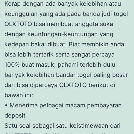
Kerap dengan ada banyak kelebihan atau
keunggulan yang ada pada banda judi togel
OLXTOTO bisa membuat anggota suka
dengan keuntungan-keuntungan yang
kedepan bakal dibuat. Biar membikin anda
bisa lebih tertarik serta sangat percaya
100% buat masuk, pahami terlebih dulu
banyak kelebihan bandar togel paling besar
dan bisa dipercaya OLXTOTO berikut di
bawah ini:
• Menerima pelbagai macam pembayaran
deposit
Satu soal sebagai satu keistimewaan dari