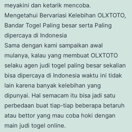
meyakini dan ketarik mencoba.
Mengetahui Bervariasi Kelebihan OLXTOTO,
Bandar Togel Paling besar serta Paling
dipercaya di Indonesia
Sama dengan kami sampaikan awal
mulanya, kalau yang membuat OLXTOTO
selaku agen judi togel paling besar sekalian
bisa dipercaya di Indonesia waktu ini tidak
lain karena banyak kelebihan yang
dipunyai. Hal semacam itu bisa jadi satu
perbedaan buat tiap-tiap beberapa betaruh
atau bettor yang mau coba hoki dengan
main judi togel online.