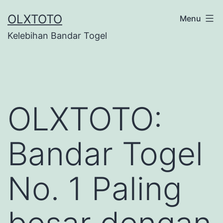
Skip
OLXTOTO
Menu
to
Kelebihan Bandar Togel
content
OLXTOTO:
Bandar Togel
No. 1 Paling