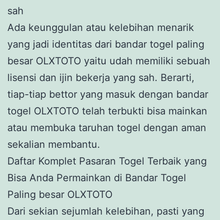
sah
Ada keunggulan atau kelebihan menarik
yang jadi identitas dari bandar togel paling
besar OLXTOTO yaitu udah memiliki sebuah
lisensi dan ijin bekerja yang sah. Berarti,
tiap-tiap bettor yang masuk dengan bandar
togel OLXTOTO telah terbukti bisa mainkan
atau membuka taruhan togel dengan aman
sekalian membantu.
Daftar Komplet Pasaran Togel Terbaik yang
Bisa Anda Permainkan di Bandar Togel
Paling besar OLXTOTO
Dari sekian sejumlah kelebihan, pasti yang