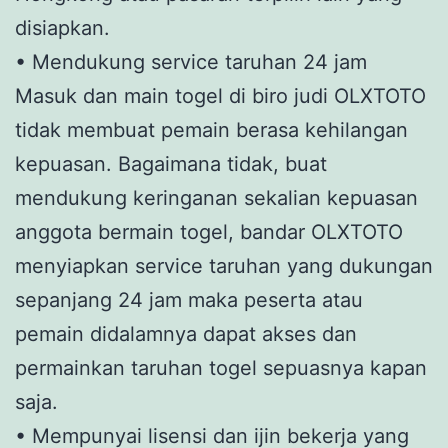
disiapkan.
• Mendukung service taruhan 24 jam
Masuk dan main togel di biro judi OLXTOTO
tidak membuat pemain berasa kehilangan
kepuasan. Bagaimana tidak, buat
mendukung keringanan sekalian kepuasan
anggota bermain togel, bandar OLXTOTO
menyiapkan service taruhan yang dukungan
sepanjang 24 jam maka peserta atau
pemain didalamnya dapat akses dan
permainkan taruhan togel sepuasnya kapan
saja.
• Mempunyai lisensi dan ijin bekerja yang