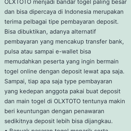
OLXTOTO menjadi bandar togel paling besar
dan bisa dipercaya di Indonesia merupakan
terima pelbagai tipe pembayaran deposit.
Bisa dibuktikan, adanya alternatif
pembayaran yang mencakup transfer bank,
pulsa atau sampai e-wallet bisa
memudahkan peserta yang ingin bermain
togel online dengan deposit lewat apa saja.
Sampai, tiap apa saja type pembayaran
yang kedepan anggota pakai buat deposit
dan main togel di OLXTOTO tentunya makin
beri keuntungan dengan penawaran
sedikitnya deposit lebih bisa dijangkau.
• Banyak pasaran togel menarik serta