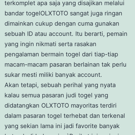
terkomplet apa saja yang disajikan melalui
bandar togelOLXTOTO sangat juga ringan
dimainkan cukup dengan cuma gunakan
sebuah ID atau account. Itu berarti, pemain
yang ingin nikmati serta rasakan
pengalaman bermain togel dari tiap-tiap
macam-macam pasaran berlainan tak perlu
sukar mesti miliki banyak account.
Akan tetapi, sebuah perihal yang nyata
kalau semua pasaran judi togel yang
didatangkan OLXTOTO mayoritas terdiri
dalam pasaran togel terhebat dan terkenal
yang sekian lama ini jadi favorite banyak