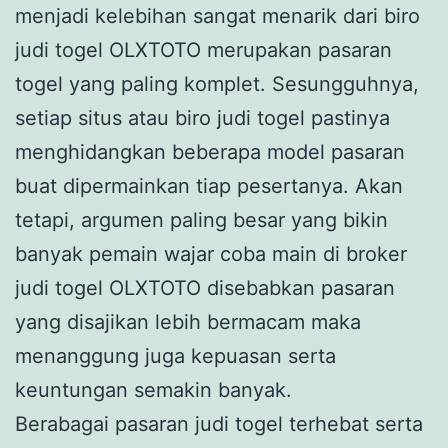
menjadi kelebihan sangat menarik dari biro
judi togel OLXTOTO merupakan pasaran
togel yang paling komplet. Sesungguhnya,
setiap situs atau biro judi togel pastinya
menghidangkan beberapa model pasaran
buat dipermainkan tiap pesertanya. Akan
tetapi, argumen paling besar yang bikin
banyak pemain wajar coba main di broker
judi togel OLXTOTO disebabkan pasaran
yang disajikan lebih bermacam maka
menanggung juga kepuasan serta
keuntungan semakin banyak.
Berabagai pasaran judi togel terhebat serta