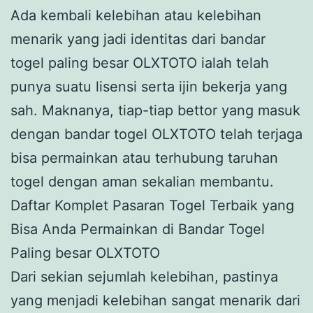
Ada kembali kelebihan atau kelebihan
menarik yang jadi identitas dari bandar
togel paling besar OLXTOTO ialah telah
punya suatu lisensi serta ijin bekerja yang
sah. Maknanya, tiap-tiap bettor yang masuk
dengan bandar togel OLXTOTO telah terjaga
bisa permainkan atau terhubung taruhan
togel dengan aman sekalian membantu.
Daftar Komplet Pasaran Togel Terbaik yang
Bisa Anda Permainkan di Bandar Togel
Paling besar OLXTOTO
Dari sekian sejumlah kelebihan, pastinya
yang menjadi kelebihan sangat menarik dari