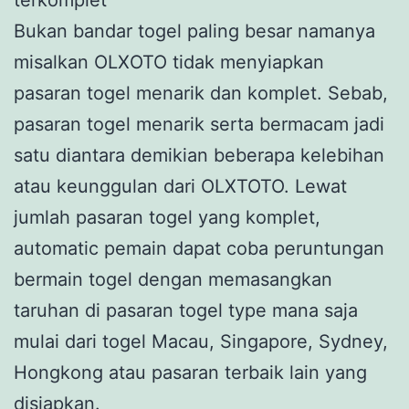
Bukan bandar togel paling besar namanya
misalkan OLXOTO tidak menyiapkan
pasaran togel menarik dan komplet. Sebab,
pasaran togel menarik serta bermacam jadi
satu diantara demikian beberapa kelebihan
atau keunggulan dari OLXTOTO. Lewat
jumlah pasaran togel yang komplet,
automatic pemain dapat coba peruntungan
bermain togel dengan memasangkan
taruhan di pasaran togel type mana saja
mulai dari togel Macau, Singapore, Sydney,
Hongkong atau pasaran terbaik lain yang
disiapkan.