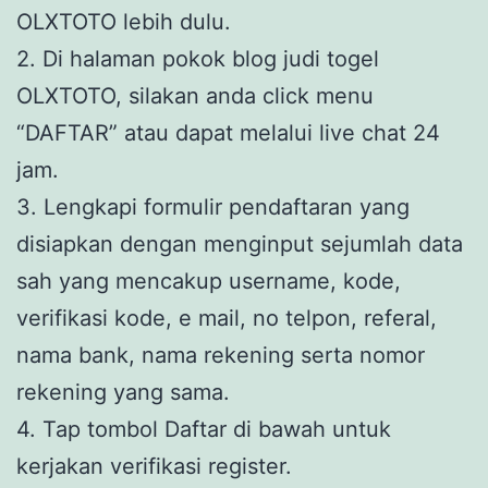
OLXTOTO lebih dulu.
2. Di halaman pokok blog judi togel
OLXTOTO, silakan anda click menu
“DAFTAR” atau dapat melalui live chat 24
jam.
3. Lengkapi formulir pendaftaran yang
disiapkan dengan menginput sejumlah data
sah yang mencakup username, kode,
verifikasi kode, e mail, no telpon, referal,
nama bank, nama rekening serta nomor
rekening yang sama.
4. Tap tombol Daftar di bawah untuk
kerjakan verifikasi register.