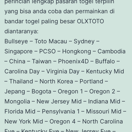
perincian lengkap pasaran togel terpilih
yang bisa anda coba dan permainkan di
bandar togel paling besar OLXTOTO
diantaranya:
Bullseye – Toto Macau – Sydney –
Singapore – PCSO – Hongkong – Cambodia
– China – Taiwan – Phoenix4D – Buffalo –
Carolina Day – Virginia Day – Kentucky Mid
– Thailand – North Korea – Portland –
Jepang – Bogota – Oregon 1 – Oregon 2 –
Mongolia – New Jersey Mid – Indiana Mid –
Florida Mid – Pensylvania 1 – Missouri Mid –
New York Mid – Oregon 4 – North Carolina
Eve – Kentucky Eve – New Jersey Eve –