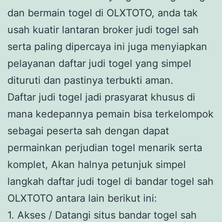
dan bermain togel di OLXTOTO, anda tak
usah kuatir lantaran broker judi togel sah
serta paling dipercaya ini juga menyiapkan
pelayanan daftar judi togel yang simpel
dituruti dan pastinya terbukti aman.
Daftar judi togel jadi prasyarat khusus di
mana kedepannya pemain bisa terkelompok
sebagai peserta sah dengan dapat
permainkan perjudian togel menarik serta
komplet, Akan halnya petunjuk simpel
langkah daftar judi togel di bandar togel sah
OLXTOTO antara lain berikut ini:
1. Akses / Datangi situs bandar togel sah