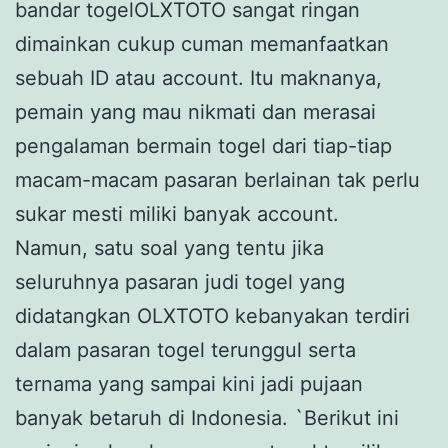
bandar togelOLXTOTO sangat ringan
dimainkan cukup cuman memanfaatkan
sebuah ID atau account. Itu maknanya,
pemain yang mau nikmati dan merasai
pengalaman bermain togel dari tiap-tiap
macam-macam pasaran berlainan tak perlu
sukar mesti miliki banyak account.
Namun, satu soal yang tentu jika
seluruhnya pasaran judi togel yang
didatangkan OLXTOTO kebanyakan terdiri
dalam pasaran togel terunggul serta
ternama yang sampai kini jadi pujaan
banyak betaruh di Indonesia. `Berikut ini