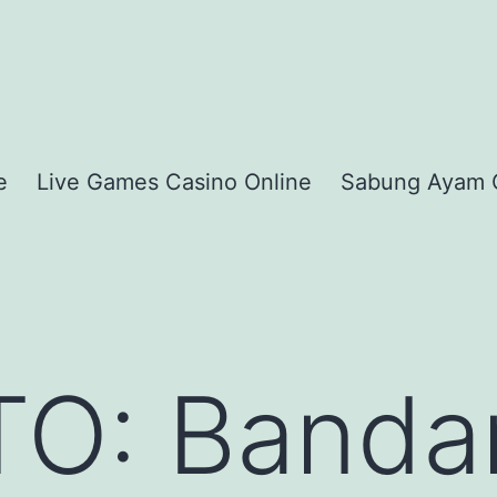
e
Live Games Casino Online
Sabung Ayam 
O: Bandar