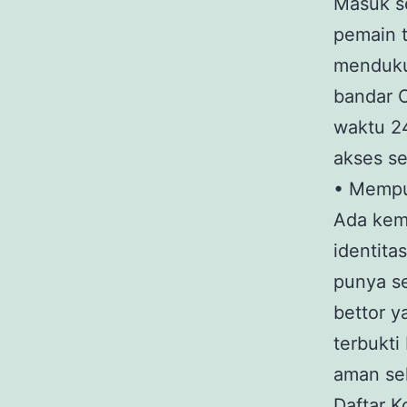
Masuk se
pemain t
menduku
bandar 
waktu 2
akses se
• Mempun
Ada kemb
identita
punya se
bettor 
terbukti
aman se
Daftar K