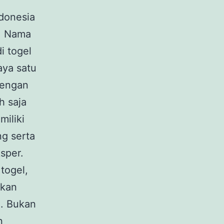
ndonesia
4. Nama
i togel
aya satu
dengan
h saja
miliki
g serta
sper.
togel,
gkan
a. Bukan
n