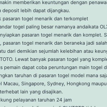
emakin memberikan keuntungan dengan penawa
deposit lebih dapat dijangkau.
 pasaran togel menarik dan terkomplet
andar togel paling besar namanya andaikata O
nyiapkan pasaran togel menarik dan komplet. 
pasaran togel menarik dan beraneka jadi salah
atu dari demikian sejumlah kelebihan atau keu
XTOTO. Lewat banyak pasaran togel yang komple
is pemain dapat coba peruntungan main togel 
gkan taruhan di pasaran togel model mana saj
gel Macau, Singapore, Sydney, Hongkong maup
terhebat lain yang disajikan.
kung pelayanan taruhan 24 jam