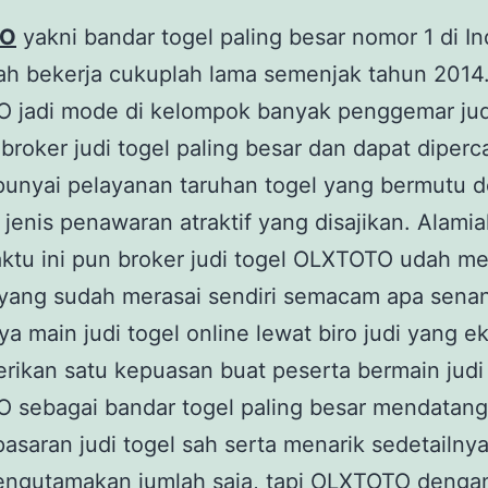
TO
yakni bandar togel paling besar nomor 1 di I
lah bekerja cukuplah lama semenjak tahun 201
 jadi mode di kelompok banyak penggemar jud
 broker judi togel paling besar dan dapat diperc
punyai pelayanan taruhan togel yang bermutu 
 jenis penawaran atraktif yang disajikan. Alamia
ktu ini pun broker judi togel OLXTOTO udah me
 yang sudah merasai sendiri semacam apa senan
a main judi togel online lewat biro judi yang ek
rikan satu kepuasan buat peserta bermain judi 
 sebagai bandar togel paling besar mendatan
asaran judi togel sah serta menarik sedetailny
ngutamakan jumlah saja, tapi OLXTOTO denga