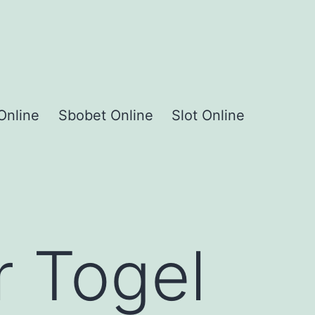
Online
Sbobet Online
Slot Online
 Togel