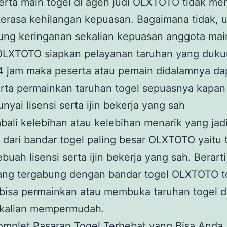
rta main togel di agen judi OLXTOTO tidak me
erasa kehilangan kepuasan. Bagaimana tidak, 
ng keringanan sekalian kepuasan anggota main
OLXTOTO siapkan pelayanan taruhan yang duk
4 jam maka peserta atau pemain didalamnya da
rta permainkan taruhan togel sepuasnya kapan
yai lisensi serta ijin bekerja yang sah
ali kelebihan atau kelebihan menarik yang jad
s dari bandar togel paling besar OLXTOTO yaitu 
buah lisensi serta ijin bekerja yang sah. Berarti,
yang tergabung dengan bandar togel OLXTOTO t
 bisa permainkan atau membuka taruhan togel 
kalian mempermudah.
omplet Pasaran Togel Terhebat yang Bisa Anda