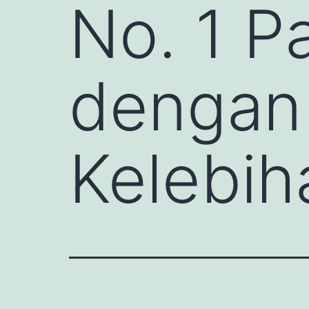
No. 1 P
dengan
Kelebih