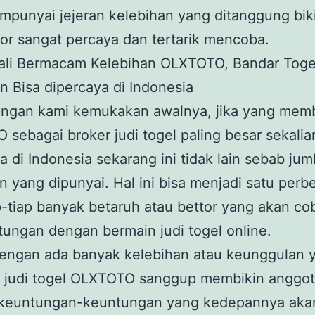
mpunyai jejeran kelebihan yang ditanggung bik
tor sangat percaya dan tertarik mencoba.
li Bermacam Kelebihan OLXTOTO, Bandar Togel
n Bisa dipercaya di Indonesia
ngan kami kemukakan awalnya, jika yang mem
sebagai broker judi togel paling besar sekalia
a di Indonesia sekarang ini tidak lain sebab ju
n yang dipunyai. Hal ini bisa menjadi satu per
p-tiap banyak betaruh atau bettor yang akan co
ungan dengan bermain judi togel online.
dengan ada banyak kelebihan atau keunggulan 
a judi togel OLXTOTO sanggup membikin anggot
keuntungan-keuntungan yang kedepannya akan