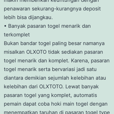
penawaran sekurang-kurangnya deposit
lebih bisa dijangkau.
• Banyak pasaran togel menarik dan
terkomplet
Bukan bandar togel paling besar namanya
misalkan OLXOTO tidak sediakan pasaran
togel menarik dan komplet. Karena, pasaran
togel menarik serta bervariasi jadi satu
diantara demikian sejumlah kelebihan atau
kelebihan dari OLXTOTO. Lewat banyak
pasaran togel yang komplet, automatis
pemain dapat coba hoki main togel dengan
menempatkan taruhan di pasaran togel type