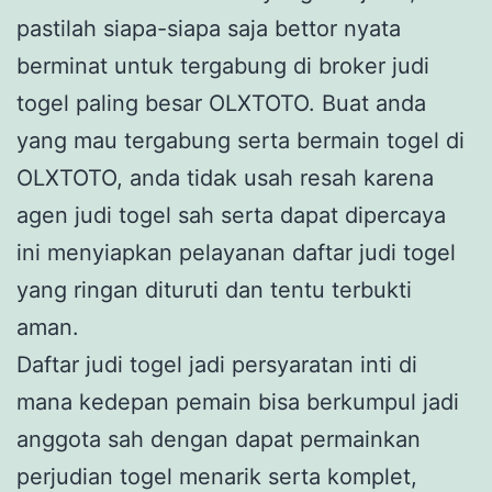
pastilah siapa-siapa saja bettor nyata
berminat untuk tergabung di broker judi
togel paling besar OLXTOTO. Buat anda
yang mau tergabung serta bermain togel di
OLXTOTO, anda tidak usah resah karena
agen judi togel sah serta dapat dipercaya
ini menyiapkan pelayanan daftar judi togel
yang ringan dituruti dan tentu terbukti
aman.
Daftar judi togel jadi persyaratan inti di
mana kedepan pemain bisa berkumpul jadi
anggota sah dengan dapat permainkan
perjudian togel menarik serta komplet,