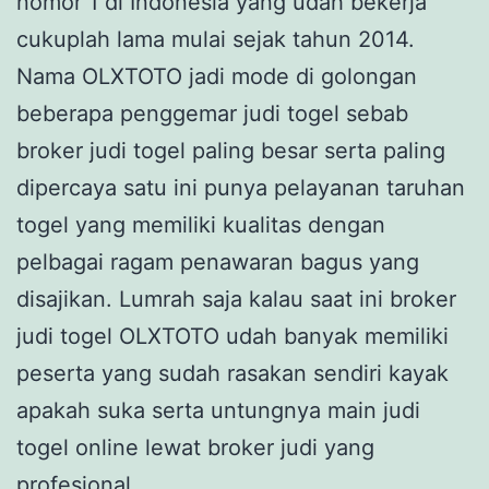
nomor 1 di Indonesia yang udah bekerja
cukuplah lama mulai sejak tahun 2014.
Nama OLXTOTO jadi mode di golongan
beberapa penggemar judi togel sebab
broker judi togel paling besar serta paling
dipercaya satu ini punya pelayanan taruhan
togel yang memiliki kualitas dengan
pelbagai ragam penawaran bagus yang
disajikan. Lumrah saja kalau saat ini broker
judi togel OLXTOTO udah banyak memiliki
peserta yang sudah rasakan sendiri kayak
apakah suka serta untungnya main judi
togel online lewat broker judi yang
profesional.