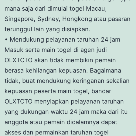
mana saja dari dimulai togel Macau,
Singapore, Sydney, Hongkong atau pasaran
terunggul lain yang disiapkan.
• Mendukung pelayanan taruhan 24 jam
Masuk serta main togel di agen judi
OLXTOTO akan tidak membikin pemain
berasa kehilangan kepuasan. Bagaimana
tidak, buat mendukung keringanan sekalian
kepuasan peserta main togel, bandar
OLXTOTO menyiapkan pelayanan taruhan
yang dukungan waktu 24 jam maka dari itu
anggota atau pemain didalamnya dapat
akses dan permainkan taruhan togel