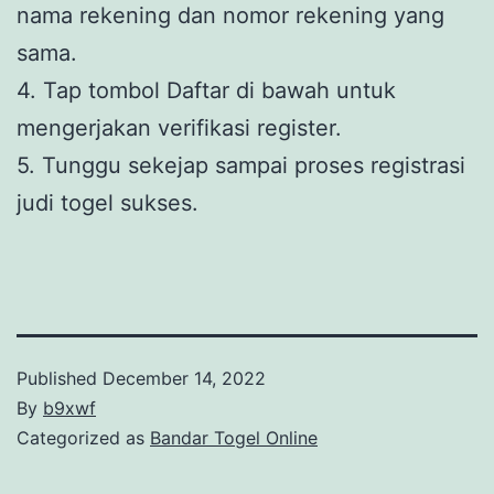
nama rekening dan nomor rekening yang
sama.
4. Tap tombol Daftar di bawah untuk
mengerjakan verifikasi register.
5. Tunggu sekejap sampai proses registrasi
judi togel sukses.
Published
December 14, 2022
By
b9xwf
Categorized as
Bandar Togel Online