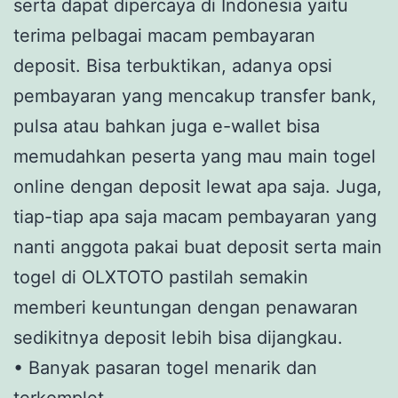
serta dapat dipercaya di Indonesia yaitu
terima pelbagai macam pembayaran
deposit. Bisa terbuktikan, adanya opsi
pembayaran yang mencakup transfer bank,
pulsa atau bahkan juga e-wallet bisa
memudahkan peserta yang mau main togel
online dengan deposit lewat apa saja. Juga,
tiap-tiap apa saja macam pembayaran yang
nanti anggota pakai buat deposit serta main
togel di OLXTOTO pastilah semakin
memberi keuntungan dengan penawaran
sedikitnya deposit lebih bisa dijangkau.
• Banyak pasaran togel menarik dan
terkomplet