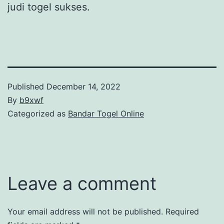
judi togel sukses.
Published
December 14, 2022
By
b9xwf
Categorized as
Bandar Togel Online
Leave a comment
Your email address will not be published.
Required