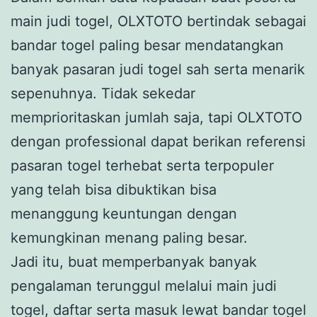
main judi togel, OLXTOTO bertindak sebagai
bandar togel paling besar mendatangkan
banyak pasaran judi togel sah serta menarik
sepenuhnya. Tidak sekedar
memprioritaskan jumlah saja, tapi OLXTOTO
dengan professional dapat berikan referensi
pasaran togel terhebat serta terpopuler
yang telah bisa dibuktikan bisa
menanggung keuntungan dengan
kemungkinan menang paling besar.
Jadi itu, buat memperbanyak banyak
pengalaman terunggul melalui main judi
togel, daftar serta masuk lewat bandar togel