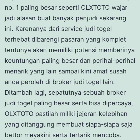
no. 1 paling besar seperti OLXTOTO wajar
jadi alasan buat banyak penjudi sekarang
ini. Karenanya dari service judi togel
terhebat dibarengi pasaran yang komplet
tentunya akan memiliki potensi memberinya
keuntungan paling besar dan perihal-perihal
menarik yang lain sampai kini amat susah
anda peroleh di broker judi togel lain.
Ditambah lagi, sepatutnya sebuah broker
judi togel paling besar serta bisa dipercaya,
OLXTOTO pastilah miliki jejeran kelebihan
yang ditanggung membuat siapa-siapa saja
bettor meyakini serta tertarik mencoba.