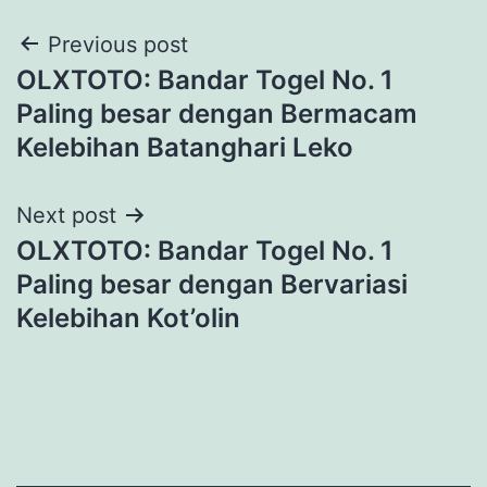
Post
Previous post
OLXTOTO: Bandar Togel No. 1
navigation
Paling besar dengan Bermacam
Kelebihan Batanghari Leko
Next post
OLXTOTO: Bandar Togel No. 1
Paling besar dengan Bervariasi
Kelebihan Kot’olin