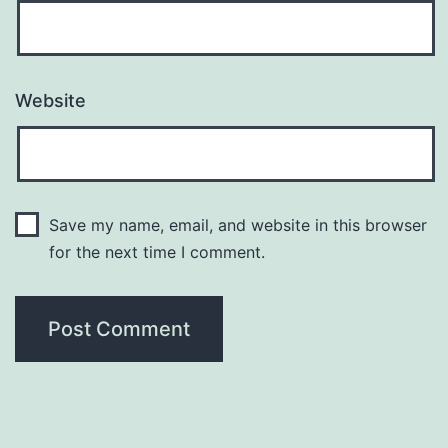
Website
Save my name, email, and website in this browser
for the next time I comment.