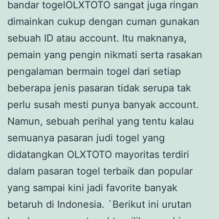
bandar togelOLXTOTO sangat juga ringan
dimainkan cukup dengan cuman gunakan
sebuah ID atau account. Itu maknanya,
pemain yang pengin nikmati serta rasakan
pengalaman bermain togel dari setiap
beberapa jenis pasaran tidak serupa tak
perlu susah mesti punya banyak account.
Namun, sebuah perihal yang tentu kalau
semuanya pasaran judi togel yang
didatangkan OLXTOTO mayoritas terdiri
dalam pasaran togel terbaik dan popular
yang sampai kini jadi favorite banyak
betaruh di Indonesia. `Berikut ini urutan