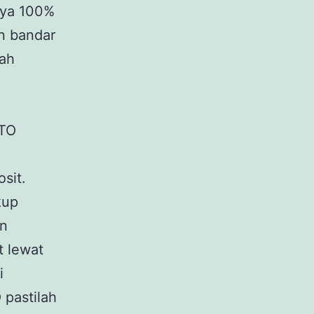
aya 100%
an bandar
wah
OTO
sit.
kup
an
t lewat
i
 pastilah