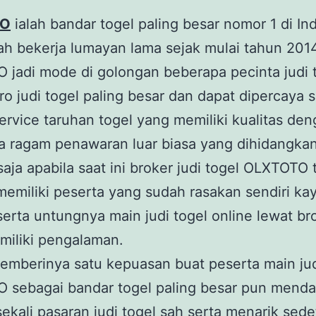
TO
ialah bandar togel paling besar nomor 1 di In
ah bekerja lumayan lama sejak mulai tahun 20
jadi mode di golongan beberapa pecinta judi 
ro judi togel paling besar dan dapat dipercaya s
ervice taruhan togel yang memiliki kualitas de
a ragam penawaran luar biasa yang dihidangkan
aja apabila saat ini broker judi togel OLXTOTO 
emiliki peserta yang sudah rasakan sendiri ka
erta untungnya main judi togel online lewat bro
miliki pengalaman.
mberinya satu kepuasan buat peserta main jud
 sebagai bandar togel paling besar pun mend
ekali pasaran judi togel sah serta menarik sede