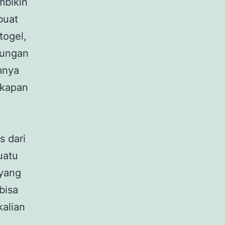
mbikin
buat
togel,
kungan
mnya
 kapan
s dari
uatu
 yang
bisa
alian