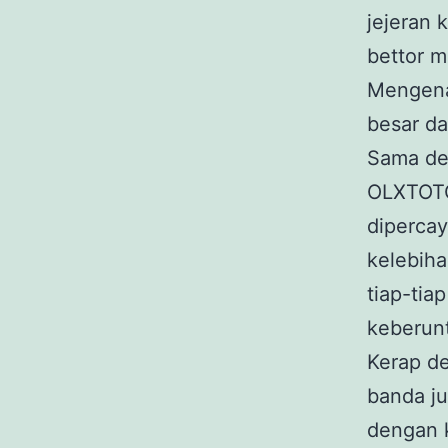
jejeran 
bettor m
Mengena
besar da
Sama de
OLXTOTO 
dipercay
kelebiha
tiap-tia
keberunt
Kerap de
banda j
dengan 