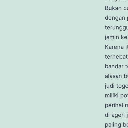
Bukan c
dengan 
terunggu
jamin k
Karena i
terhebat
bandar t
alasan b
judi tog
miliki p
perihal 
di agen 
paling b