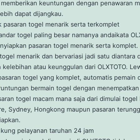
 memberikan keuntungan dengan penawaran 
lebih dapat dijangkau.
 pasaran togel menarik serta terkomplet
andar togel paling besar namanya andaikata O
nyiapkan pasaran togel menarik serta komplet.
togel menarik dan bervariasi jadi satu diantara
h kelebihan atau keunggulan dari OLXTOTO. Le
asaran togel yang komplet, automatis pemain 
runtungan bermain togel dengan menempatkan
aran togel macam mana saja dari dimulai togel
re, Sydney, Hongkong maupun pasaran terunggu
iapkan.
kung pelayanan taruhan 24 jam