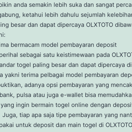
ikin anda semakin lebih suka dan sangat perc
gabung, ketahui lebih dahulu sejumlah kelebih
aling besar dan dapat dipercaya OLXTOTO diba
ni:
ima bermacam model pembayaran deposit
perihal sebagai satu keistimewaan pada OLXT
andar togel paling besar dan dapat dipercaya di
a yakni terima pelbagai model pembayaran depo
rbuktikan, adanya opsi pembayaran yang menca
 bank, pulsa atau juga e-wallet bisa memudahk
yang ingin bermain togel online dengan deposi
. Juga, tiap apa saja tipe pembayaran yang nant
pakai untuk deposit dan main togel di OLXTOTO