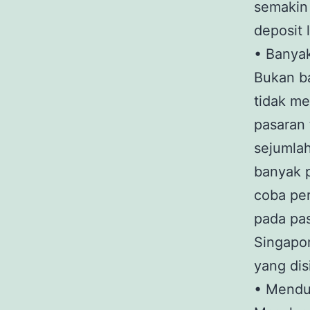
semakin
deposit 
• Banyak
Bukan b
tidak me
pasaran 
sejumla
banyak p
coba pe
pada pas
Singapo
yang dis
• Mendu